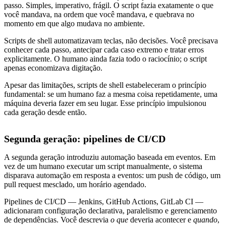
passo. Simples, imperativo, frágil. O script fazia exatamente o que
você mandava, na ordem que você mandava, e quebrava no
momento em que algo mudava no ambiente.
Scripts de shell automatizavam teclas, não decisões. Você precisava
conhecer cada passo, antecipar cada caso extremo e tratar erros
explicitamente. O humano ainda fazia todo o raciocínio; o script
apenas economizava digitação.
Apesar das limitações, scripts de shell estabeleceram o princípio
fundamental: se um humano faz a mesma coisa repetidamente, uma
máquina deveria fazer em seu lugar. Esse princípio impulsionou
cada geração desde então.
Segunda geração: pipelines de CI/CD
A segunda geração introduziu automação baseada em eventos. Em
vez de um humano executar um script manualmente, o sistema
disparava automação em resposta a eventos: um push de código, um
pull request mesclado, um horário agendado.
Pipelines de CI/CD — Jenkins, GitHub Actions, GitLab CI —
adicionaram configuração declarativa, paralelismo e gerenciamento
de dependências. Você descrevia
o que
deveria acontecer e
quando
,