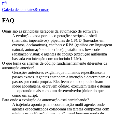
🗂️
Galeria de templates
Recursos
FAQ
Quais são as principais gerações da automação de software?
A evolução passa por cinco gerações: scripts de shell
(manuais, imperativos), pipelines de CI/CD (baseados em
eventos, declarativos), chatbots e RPA (gatilhos em linguagem
natural, automação de interface), plataformas low-code
(abstração visual) e agentes de código (execução autônoma
baseada em intenção com raciocínio LLM).
O que torna os agentes de código fundamentalmente diferentes da
automação anterior?
Gerações anteriores exigiam que humanos especificassem
passos exatos. Agentes entendem a intenção e determinam os
passos por conta própria. Eles leem contexto, raciocinam
sobre abordagens, escrevem código, executam testes e iteram
— operando mais como um desenvolvedor júnior do que
como um script.
Para onde a evolução da automação está caminhando?
A trajetória aponta para a coordenação multi-agente, onde
agentes especializados colaboram em tarefas complexas com
mínima especificação humana. O papel humano muda de