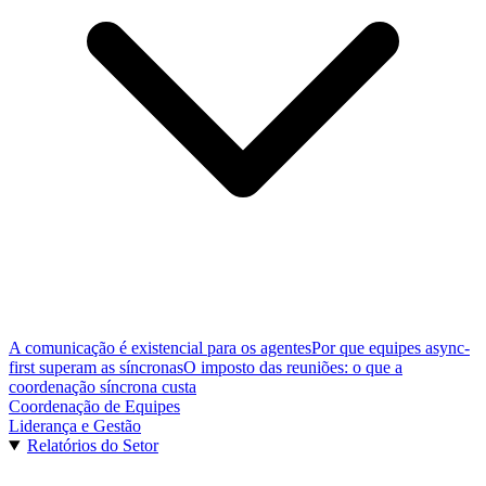
A comunicação é existencial para os agentes
Por que equipes async-
first superam as síncronas
O imposto das reuniões: o que a
coordenação síncrona custa
Coordenação de Equipes
Liderança e Gestão
Relatórios do Setor