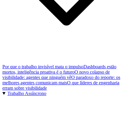
Por que o trabalho invisível mata o impulso
Dashboards estão
mortos, inteligência proativa é o futuro
O novo colapso de
visibilidade: agentes que ninguém vê
O paradoxo do reporte: os
melhores agentes comunicam mais
O que líderes de engenharia
erram sobre visibilidade
Trabalho Assíncrono