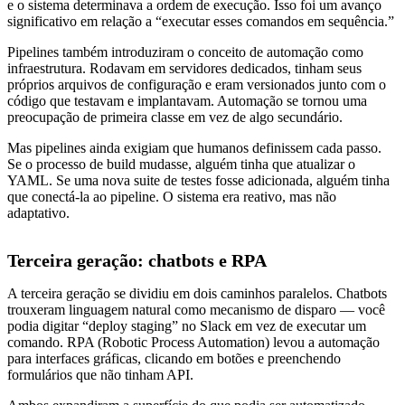
e o sistema determinava a ordem de execução. Isso foi um avanço
significativo em relação a “executar esses comandos em sequência.”
Pipelines também introduziram o conceito de automação como
infraestrutura. Rodavam em servidores dedicados, tinham seus
próprios arquivos de configuração e eram versionados junto com o
código que testavam e implantavam. Automação se tornou uma
preocupação de primeira classe em vez de algo secundário.
Mas pipelines ainda exigiam que humanos definissem cada passo.
Se o processo de build mudasse, alguém tinha que atualizar o
YAML. Se uma nova suite de testes fosse adicionada, alguém tinha
que conectá-la ao pipeline. O sistema era reativo, mas não
adaptativo.
Terceira geração: chatbots e RPA
A terceira geração se dividiu em dois caminhos paralelos. Chatbots
trouxeram linguagem natural como mecanismo de disparo — você
podia digitar “deploy staging” no Slack em vez de executar um
comando. RPA (Robotic Process Automation) levou a automação
para interfaces gráficas, clicando em botões e preenchendo
formulários que não tinham API.