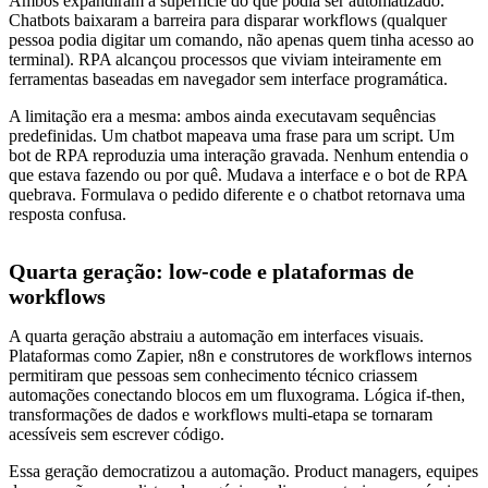
Ambos expandiram a superfície do que podia ser automatizado.
Chatbots baixaram a barreira para disparar workflows (qualquer
pessoa podia digitar um comando, não apenas quem tinha acesso ao
terminal). RPA alcançou processos que viviam inteiramente em
ferramentas baseadas em navegador sem interface programática.
A limitação era a mesma: ambos ainda executavam sequências
predefinidas. Um chatbot mapeava uma frase para um script. Um
bot de RPA reproduzia uma interação gravada. Nenhum entendia o
que estava fazendo ou por quê. Mudava a interface e o bot de RPA
quebrava. Formulava o pedido diferente e o chatbot retornava uma
resposta confusa.
Quarta geração: low-code e plataformas de
workflows
A quarta geração abstraiu a automação em interfaces visuais.
Plataformas como Zapier, n8n e construtores de workflows internos
permitiram que pessoas sem conhecimento técnico criassem
automações conectando blocos em um fluxograma. Lógica if-then,
transformações de dados e workflows multi-etapa se tornaram
acessíveis sem escrever código.
Essa geração democratizou a automação. Product managers, equipes