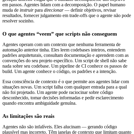
em passos. Agentes lidam com a decomposição. O papel humano
muda de
instruir
para
direcionar
— definir objetivos, revisar
resultados, fornecer julgamento em trade-offs que o agente não pode
resolver sozinho.
O que agentes “veem” que scripts não conseguem
Agentes operam com um contexto que nenhuma ferramenta de
automação anterior tinha. Eles leem codebases inteiros, entendem
padrões arquiteturais, consultam documentação e aprendem com as
convenções do seu projeto específico. Um script de shell não sabe
nada sobre seu codebase. Um pipeline de CI conhece os passos de
build. Um agente conhece o código, os padrões e a intenção.
Essa consciência de contexto é o que permite aos agentes lidar com
situações novas. Um script falha com qualquer entrada para a qual
não foi projetado. Um agente pode raciocinar sobre código
desconhecido, tomar decisões informadas e pedir esclarecimento
quando encontra ambiguidade genuína.
As limitações são reais
Agentes não são infalíveis. Eles alucinam — gerando código
plausível mas incorreto. Têm janelas de contexto que limitam quanto