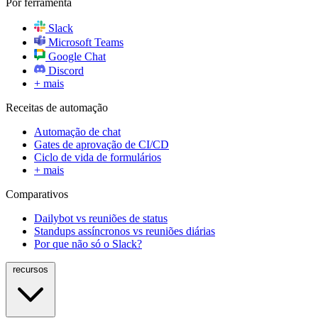
Por ferramenta
Slack
Microsoft Teams
Google Chat
Discord
+ mais
Receitas de automação
Automação de chat
Gates de aprovação de CI/CD
Ciclo de vida de formulários
+ mais
Comparativos
Dailybot vs reuniões de status
Standups assíncronos vs reuniões diárias
Por que não só o Slack?
recursos