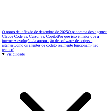
O ponto de inflexão de dezembro de 2025
O panorama dos agentes:
Claude Code vs. Cursor vs. Copilot
Por que isso é maior que a
internet
A evolução da automação de software: de scripts a
agentes
Como os agentes de código realmente funcionam (não
técnico)
Visibilidade