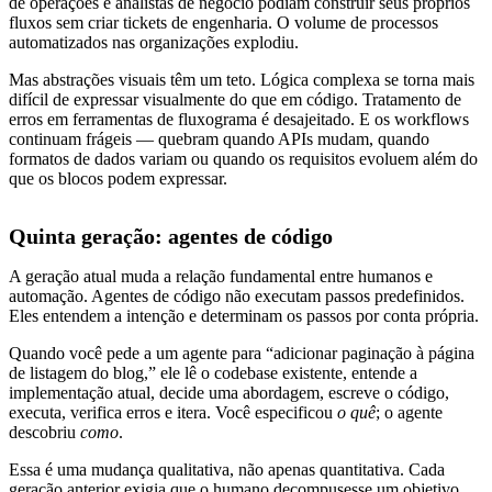
de operações e analistas de negócio podiam construir seus próprios
fluxos sem criar tickets de engenharia. O volume de processos
automatizados nas organizações explodiu.
Mas abstrações visuais têm um teto. Lógica complexa se torna mais
difícil de expressar visualmente do que em código. Tratamento de
erros em ferramentas de fluxograma é desajeitado. E os workflows
continuam frágeis — quebram quando APIs mudam, quando
formatos de dados variam ou quando os requisitos evoluem além do
que os blocos podem expressar.
Quinta geração: agentes de código
A geração atual muda a relação fundamental entre humanos e
automação. Agentes de código não executam passos predefinidos.
Eles entendem a intenção e determinam os passos por conta própria.
Quando você pede a um agente para “adicionar paginação à página
de listagem do blog,” ele lê o codebase existente, entende a
implementação atual, decide uma abordagem, escreve o código,
executa, verifica erros e itera. Você especificou
o quê
; o agente
descobriu
como
.
Essa é uma mudança qualitativa, não apenas quantitativa. Cada
geração anterior exigia que o humano decompusesse um objetivo