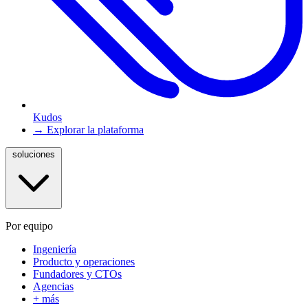
Kudos
→ Explorar la plataforma
soluciones
Por equipo
Ingeniería
Producto y operaciones
Fundadores y CTOs
Agencias
+ más