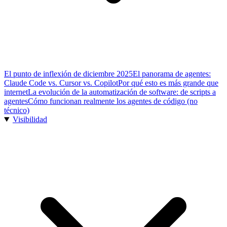
El punto de inflexión de diciembre 2025
El panorama de agentes:
Claude Code vs. Cursor vs. Copilot
Por qué esto es más grande que
internet
La evolución de la automatización de software: de scripts a
agentes
Cómo funcionan realmente los agentes de código (no
técnico)
Visibilidad