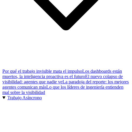
Por qué el trabajo invisible mata el impulso
Los dashboards están
muertos, la inteligencia proactiva es el futuro
El nuevo colapso de
visibilidad: agentes que nadie ve
La paradoja del reporte: los mejores
agentes comunican más
Lo que los líderes de ingeniería entienden
mal sobre la visibilidad
Trabajo Asíncrono