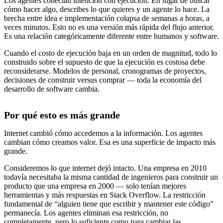
Los agentes conectan intención con ejecución. En lugar de buscar
cómo hacer algo, describes lo que quieres y un agente lo hace. La
brecha entre idea e implementación colapsa de semanas a horas, a
veces minutos. Esto no es una versión más rápida del flujo anterior.
Es una relación categóricamente diferente entre humanos y software.
Cuando el costo de ejecución baja en un orden de magnitud, todo lo
construido sobre el supuesto de que la ejecución es costosa debe
reconsiderarse. Modelos de personal, cronogramas de proyectos,
decisiones de construir versus comprar — toda la economía del
desarrollo de software cambia.
Por qué esto es más grande
Internet cambió cómo accedemos a la información. Los agentes
cambian cómo creamos valor. Esa es una superficie de impacto más
grande.
Consideremos lo que internet dejó intacto. Una empresa en 2010
todavía necesitaba la misma cantidad de ingenieros para construir un
producto que una empresa en 2000 — solo tenían mejores
herramientas y más respuestas en Stack Overflow. La restricción
fundamental de “alguien tiene que escribir y mantener este código”
permanecía. Los agentes eliminan esa restricción, no
completamente, pero lo suficiente como para cambiar las