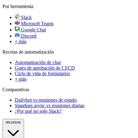
Por herramienta
Slack
Microsoft Teams
Google Chat
Discord
+ más
Recetas de automatización
Automatización de chat
Gates de aprobación de CI/CD
Ciclo de vida de formularios
+ más
Comparativas
Dailybot vs reuniones de estado
Standups async vs reuniones diarias
¿Por qué no solo Slack?
recursos