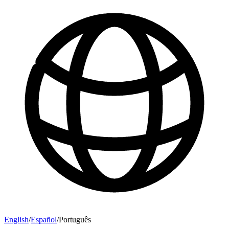
English
/
Español
/
Português