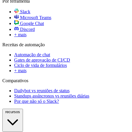
Por ferramenta
Slack
Microsoft Teams
Google Chat
Discord
+ mais
Receitas de automação
Automação de chat
Gates de aprovação de CI/CD
Ciclo de vida de formulários
+ mais
Comparativos
Dailybot vs reuniões de status
Standups assíncronos vs reuniões diárias
Por que não só o Slack?
recursos