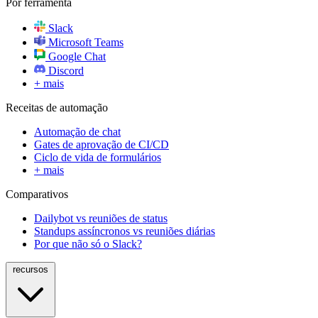
Por ferramenta
Slack
Microsoft Teams
Google Chat
Discord
+ mais
Receitas de automação
Automação de chat
Gates de aprovação de CI/CD
Ciclo de vida de formulários
+ mais
Comparativos
Dailybot vs reuniões de status
Standups assíncronos vs reuniões diárias
Por que não só o Slack?
recursos