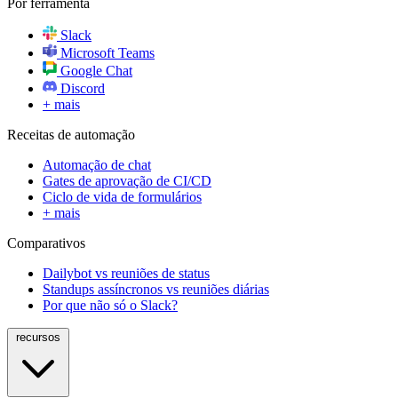
Por ferramenta
Slack
Microsoft Teams
Google Chat
Discord
+ mais
Receitas de automação
Automação de chat
Gates de aprovação de CI/CD
Ciclo de vida de formulários
+ mais
Comparativos
Dailybot vs reuniões de status
Standups assíncronos vs reuniões diárias
Por que não só o Slack?
recursos