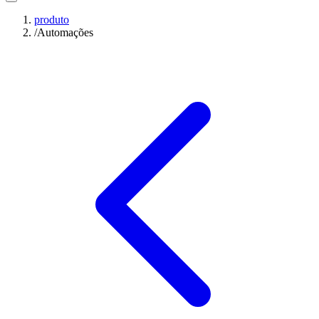
produto
/
Automações