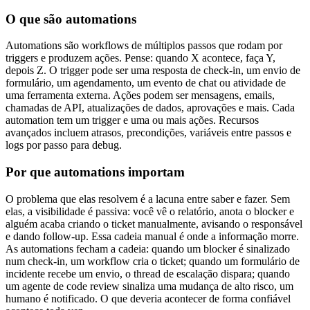
O que são automations
Automations são workflows de múltiplos passos que rodam por
triggers e produzem ações. Pense: quando X acontece, faça Y,
depois Z. O trigger pode ser uma resposta de check-in, um envio de
formulário, um agendamento, um evento de chat ou atividade de
uma ferramenta externa. Ações podem ser mensagens, emails,
chamadas de API, atualizações de dados, aprovações e mais. Cada
automation tem um trigger e uma ou mais ações. Recursos
avançados incluem atrasos, precondições, variáveis entre passos e
logs por passo para debug.
Por que automations importam
O problema que elas resolvem é a lacuna entre saber e fazer. Sem
elas, a visibilidade é passiva: você vê o relatório, anota o blocker e
alguém acaba criando o ticket manualmente, avisando o responsável
e dando follow-up. Essa cadeia manual é onde a informação morre.
As automations fecham a cadeia: quando um blocker é sinalizado
num check-in, um workflow cria o ticket; quando um formulário de
incidente recebe um envio, o thread de escalação dispara; quando
um agente de code review sinaliza uma mudança de alto risco, um
humano é notificado. O que deveria acontecer de forma confiável