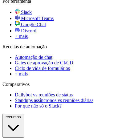
Por ferramenta
Slack
Microsoft Teams
Google Chat
Discord
+ mais
Receitas de automação
Automação de chat
Gates de aprovação de CI/CD
Ciclo de vida de formulários
+ mais
Comparativos
Dailybot vs reuniões de status
Standups assíncronos vs reuniões diárias
Por que não só o Slack?
recursos