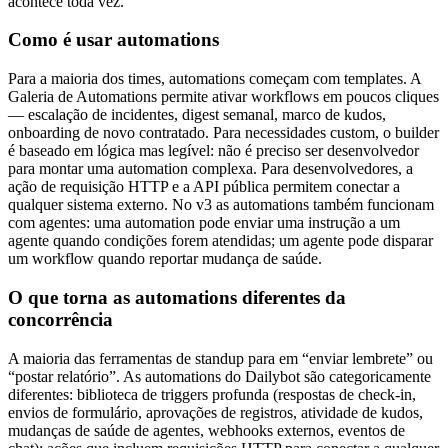
acontece toda vez.
Como é usar automations
Para a maioria dos times, automations começam com templates. A
Galeria de Automations permite ativar workflows em poucos cliques
— escalação de incidentes, digest semanal, marco de kudos,
onboarding de novo contratado. Para necessidades custom, o builder
é baseado em lógica mas legível: não é preciso ser desenvolvedor
para montar uma automation complexa. Para desenvolvedores, a
ação de requisição HTTP e a API pública permitem conectar a
qualquer sistema externo. No v3 as automations também funcionam
com agentes: uma automation pode enviar uma instrução a um
agente quando condições forem atendidas; um agente pode disparar
um workflow quando reportar mudança de saúde.
O que torna as automations diferentes da
concorrência
A maioria das ferramentas de standup para em “enviar lembrete” ou
“postar relatório”. As automations do Dailybot são categoricamente
diferentes: biblioteca de triggers profunda (respostas de check-in,
envios de formulário, aprovações de registros, atividade de kudos,
mudanças de saúde de agentes, webhooks externos, eventos de