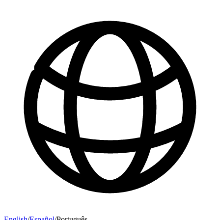
English
/
Español
/
Português