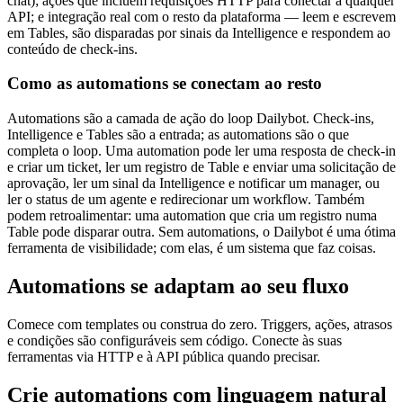
chat); ações que incluem requisições HTTP para conectar a qualquer
API; e integração real com o resto da plataforma — leem e escrevem
em Tables, são disparadas por sinais da Intelligence e respondem ao
conteúdo de check-ins.
Como as automations se conectam ao resto
Automations são a camada de ação do loop Dailybot. Check-ins,
Intelligence e Tables são a entrada; as automations são o que
completa o loop. Uma automation pode ler uma resposta de check-in
e criar um ticket, ler um registro de Table e enviar uma solicitação de
aprovação, ler um sinal da Intelligence e notificar um manager, ou
ler o status de um agente e redirecionar um workflow. Também
podem retroalimentar: uma automation que cria um registro numa
Table pode disparar outra. Sem automations, o Dailybot é uma ótima
ferramenta de visibilidade; com elas, é um sistema que faz coisas.
Automations se adaptam ao seu fluxo
Comece com templates ou construa do zero. Triggers, ações, atrasos
e condições são configuráveis sem código. Conecte às suas
ferramentas via HTTP e à API pública quando precisar.
Crie automations com linguagem natural