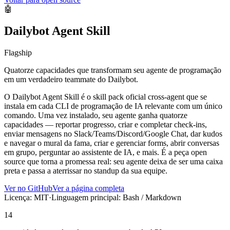
🤖
Dailybot Agent Skill
Flagship
Quatorze capacidades que transformam seu agente de programação
em um verdadeiro teammate do Dailybot.
O Dailybot Agent Skill é o skill pack oficial cross-agent que se
instala em cada CLI de programação de IA relevante com um único
comando. Uma vez instalado, seu agente ganha quatorze
capacidades — reportar progresso, criar e completar check-ins,
enviar mensagens no Slack/Teams/Discord/Google Chat, dar kudos
e navegar o mural da fama, criar e gerenciar forms, abrir conversas
em grupo, perguntar ao assistente de IA, e mais. É a peça open
source que torna a promessa real: seu agente deixa de ser uma caixa
preta e passa a aterrissar no standup da sua equipe.
Ver no GitHub
Ver a página completa
Licença: MIT
·
Linguagem principal: Bash / Markdown
14