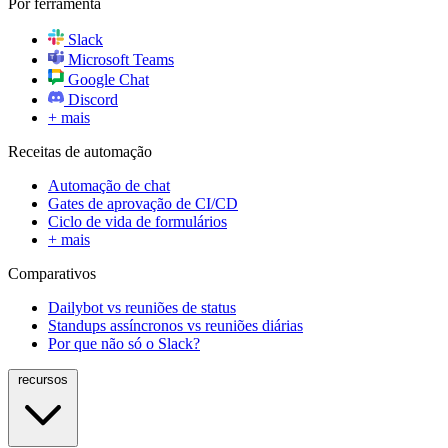
Por ferramenta
Slack
Microsoft Teams
Google Chat
Discord
+ mais
Receitas de automação
Automação de chat
Gates de aprovação de CI/CD
Ciclo de vida de formulários
+ mais
Comparativos
Dailybot vs reuniões de status
Standups assíncronos vs reuniões diárias
Por que não só o Slack?
recursos