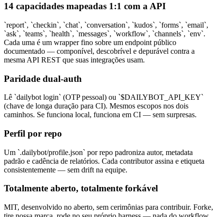
14 capacidades mapeadas 1:1 com a API
`report`, `checkin`, `chat`, `conversation`, `kudos`, `forms`, `email`,
`ask`, `teams`, `health`, `messages`, `workflow`, `channels`, `env`.
Cada uma é um wrapper fino sobre um endpoint público
documentado — componível, descobrível e depurável contra a
mesma API REST que suas integrações usam.
Paridade dual-auth
Lê `dailybot login` (OTP pessoal) ou `$DAILYBOT_API_KEY`
(chave de longa duração para CI). Mesmos escopos nos dois
caminhos. Se funciona local, funciona em CI — sem surpresas.
Perfil por repo
Um `.dailybot/profile.json` por repo padroniza autor, metadata
padrão e cadência de relatórios. Cada contributor assina e etiqueta
consistentemente — sem drift na equipe.
Totalmente aberto, totalmente forkável
MIT, desenvolvido no aberto, sem cerimônias para contribuir. Forke,
tire nossa marca, rode no seu próprio harness — nada do workflow