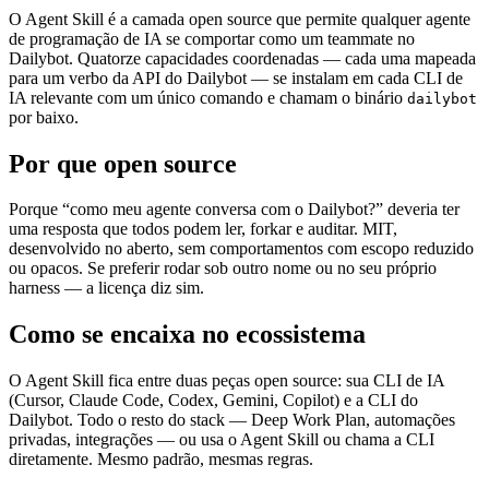
O Agent Skill é a camada open source que permite qualquer agente
de programação de IA se comportar como um teammate no
Dailybot. Quatorze capacidades coordenadas — cada uma mapeada
para um verbo da API do Dailybot — se instalam em cada CLI de
IA relevante com um único comando e chamam o binário
dailybot
por baixo.
Por que open source
Porque “como meu agente conversa com o Dailybot?” deveria ter
uma resposta que todos podem ler, forkar e auditar. MIT,
desenvolvido no aberto, sem comportamentos com escopo reduzido
ou opacos. Se preferir rodar sob outro nome ou no seu próprio
harness — a licença diz sim.
Como se encaixa no ecossistema
O Agent Skill fica entre duas peças open source: sua CLI de IA
(Cursor, Claude Code, Codex, Gemini, Copilot) e a CLI do
Dailybot. Todo o resto do stack — Deep Work Plan, automações
privadas, integrações — ou usa o Agent Skill ou chama a CLI
diretamente. Mesmo padrão, mesmas regras.