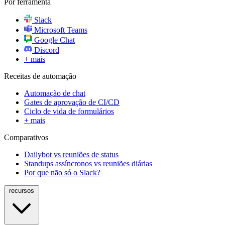
Por ferramenta
Slack
Microsoft Teams
Google Chat
Discord
+ mais
Receitas de automação
Automação de chat
Gates de aprovação de CI/CD
Ciclo de vida de formulários
+ mais
Comparativos
Dailybot vs reuniões de status
Standups assíncronos vs reuniões diárias
Por que não só o Slack?
recursos