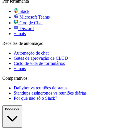
Por ferramenta
Slack
Microsoft Teams
Google Chat
Discord
+ mais
Receitas de automação
Automação de chat
Gates de aprovação de CI/CD
Ciclo de vida de formulários
+ mais
Comparativos
Dailybot vs reuniões de status
Standups assíncronos vs reuniões diárias
Por que não só o Slack?
recursos