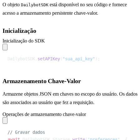
O objeto
está disponível no seu código e fornece
DailybotSDK
acesso a armazenamento persistente chave-valor.
Inicialização
Inicialização do SDK
DailybotSDK.
setAPIKey
(
"sua_api_key"
);
Armazenamento Chave-Valor
Armazene objetos JSON em chaves no escopo do usuário. Os dados
são associados ao usuário que fez a requisição.
Operações de armazenamento chave-valor
// Gravar dados
await
 DailybotSDK.Storage.
write
(
'preferences'
, {