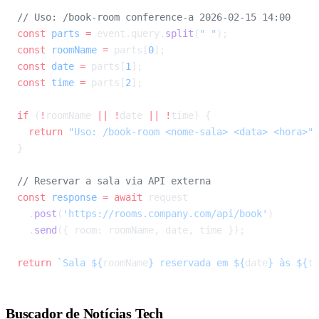
// Uso: /book-room conference-a 2026-02-15 14:00
const
 parts
 =
 event.query.
split
(
" "
);
const
 roomName
 =
 parts[
0
];
const
 date
 =
 parts[
1
];
const
 time
 =
 parts[
2
];
if
 (
!
roomName 
||
 !
date 
||
 !
time) {
  return
 "Uso: /book-room <nome-sala> <data> <hora>"
;
}
// Reservar a sala via API externa
const
 response
 =
 await
 request
  .
post
(
'https://rooms.company.com/api/book'
)
  .
send
({ room: roomName, date, time });
return
 `Sala ${
roomName
} reservada em ${
date
} às ${
ti
Buscador de Notícias Tech