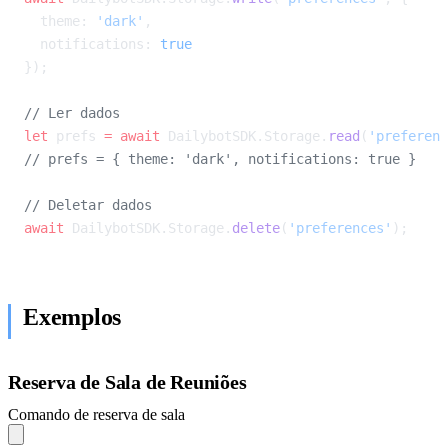
  theme: 
'dark'
,
  notifications: 
true
});
// Ler dados
let
 prefs 
=
 await
 DailybotSDK.Storage.
read
(
'preferenc
// prefs = { theme: 'dark', notifications: true }
// Deletar dados
await
 DailybotSDK.Storage.
delete
(
'preferences'
);
Exemplos
Reserva de Sala de Reuniões
Comando de reserva de sala