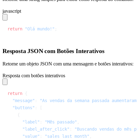
javascript
return
 "Olá mundo!"
;
Resposta JSON com Botões Interativos
Retorne um objeto JSON com uma mensagem e botões interativos:
Resposta com botões interativos
return
 {
  "message"
: 
"As vendas da semana passada aumentaram 
  "buttons"
: [
    {
      "label"
: 
"Mês passado"
,
      "label_after_click"
: 
"Buscando vendas do mês pa
      "value"
: 
"sales last month"
,