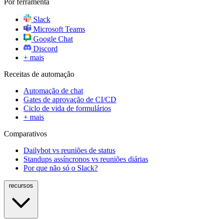
Por ferramenta
Slack
Microsoft Teams
Google Chat
Discord
+ mais
Receitas de automação
Automação de chat
Gates de aprovação de CI/CD
Ciclo de vida de formulários
+ mais
Comparativos
Dailybot vs reuniões de status
Standups assíncronos vs reuniões diárias
Por que não só o Slack?
recursos