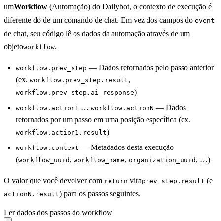
um
Workflow
(Automação) do Dailybot, o contexto de execução é
diferente do de um comando de chat. Em vez dos campos do
event
de chat, seu código lê os dados da automação através de um
objeto
.
workflow
— Dados retornados pelo passo anterior
workflow.prev_step
(ex.
,
workflow.prev_step.result
)
workflow.prev_step.ai_response
…
— Dados
workflow.action1
workflow.actionN
retornados por um passo em uma posição específica (ex.
)
workflow.action1.result
— Metadados desta execução
workflow.context
(
,
,
, …)
workflow_uuid
workflow_name
organization_uuid
O valor que você devolver com
vira
(e
return
prev_step.result
) para os passos seguintes.
actionN.result
Ler dados dos passos do workflow