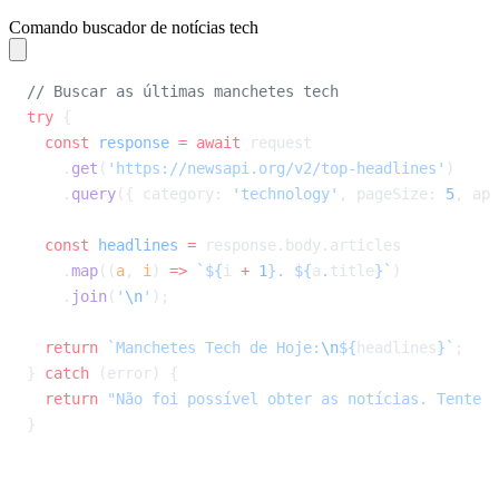
Comando buscador de notícias tech
// Buscar as últimas manchetes tech
try
 {
  const
 response
 =
 await
 request
    .
get
(
'https://newsapi.org/v2/top-headlines'
)
    .
query
({ category: 
'technology'
, pageSize: 
5
, api
  const
 headlines
 =
 response.body.articles
    .
map
((
a
, 
i
) 
=>
 `${
i
 +
 1
}. ${
a
.
title
}`
)
    .
join
(
'
\n
'
);
  return
 `Manchetes Tech de Hoje:
\n
${
headlines
}`
;
} 
catch
 (error) {
  return
 "Não foi possível obter as notícias. Tente n
}