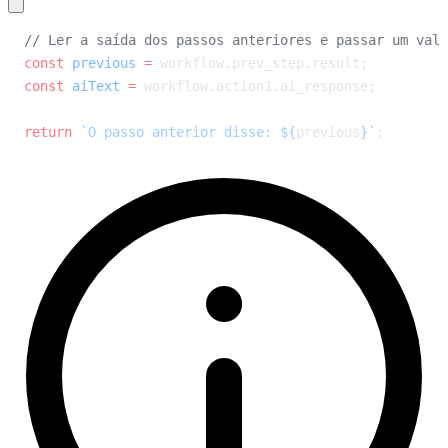
// Ler a saída dos passos anteriores e passar um valo
const
 previous
 =
 workflow.prev_step.result;
const
 aiText
 =
 workflow.action1.ai_response;
return
 `O passo anterior disse: ${
previous
}`
;