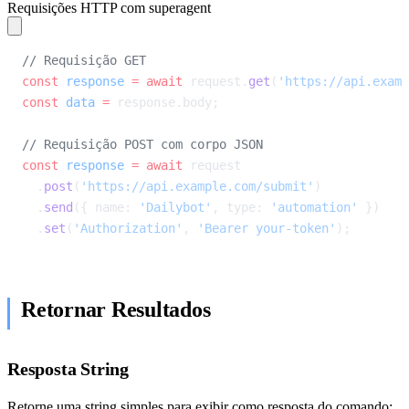
Requisições HTTP com superagent
// Requisição GET
const
 response
 =
 await
 request.
get
(
'https://api.examp
const
 data
 =
 response.body;
// Requisição POST com corpo JSON
const
 response
 =
 await
 request
  .
post
(
'https://api.example.com/submit'
)
  .
send
({ name: 
'Dailybot'
, type: 
'automation'
 })
  .
set
(
'Authorization'
, 
'Bearer your-token'
);
Retornar Resultados
Resposta String
Retorne uma string simples para exibir como resposta do comando: