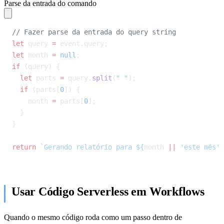
Parse da entrada do comando
// Fazer parse da entrada do query string
let
 query 
=
 event.query;
let
 month 
=
 null
;
if
 (query) {
  let
 parts 
=
 query.
split
(
" "
);
  if
 (parts[
0
]) {
    month 
=
 parts[
0
];
  }
}
return
 `Gerando relatório para ${
month
 ||
 'este mês'}
Usar Código Serverless em Workflows
Quando o mesmo código roda como um passo dentro de