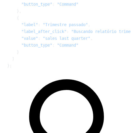
      "button_type"
: 
"Command"
    },
    {
      "label"
: 
"Trimestre passado"
,
      "label_after_click"
: 
"Buscando relatório trimes
      "value"
: 
"sales last quarter"
,
      "button_type"
: 
"Command"
    }
  ]
};