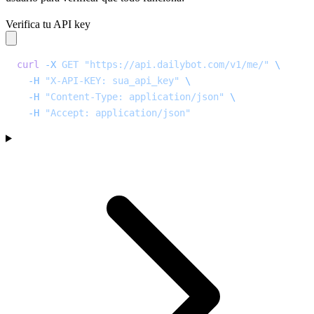
Verifica tu API key
curl
 -X
 GET
 "https://api.dailybot.com/v1/me/"
 \
  -H
 "X-API-KEY: sua_api_key"
 \
  -H
 "Content-Type: application/json"
 \
  -H
 "Accept: application/json"