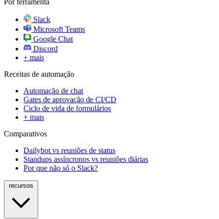
Por ferramenta
Slack
Microsoft Teams
Google Chat
Discord
+ mais
Receitas de automação
Automação de chat
Gates de aprovação de CI/CD
Ciclo de vida de formulários
+ mais
Comparativos
Dailybot vs reuniões de status
Standups assíncronos vs reuniões diárias
Por que não só o Slack?
recursos