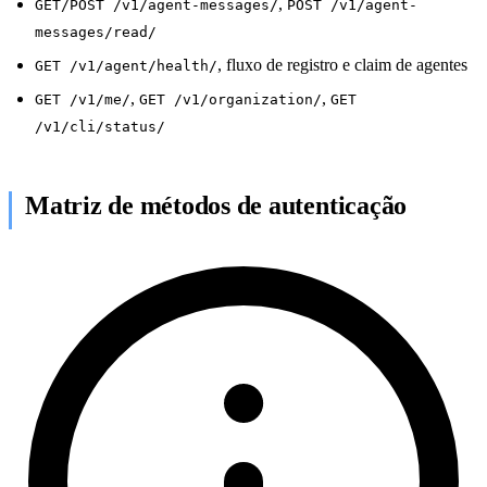
,
GET/POST /v1/agent-messages/
POST /v1/agent-
messages/read/
, fluxo de registro e claim de agentes
GET /v1/agent/health/
,
,
GET /v1/me/
GET /v1/organization/
GET
/v1/cli/status/
Matriz de métodos de autenticação