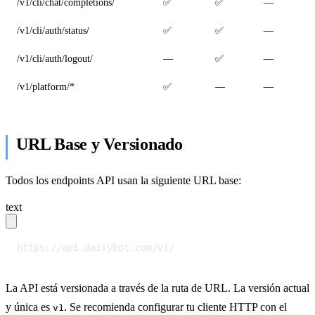
/v1/cli/chat/completions/
✅
✅
—
/v1/cli/auth/status/
✅
✅
—
/v1/cli/auth/logout/
—
✅
—
/v1/platform/*
✅
—
—
URL Base y Versionado
Todos los endpoints API usan la siguiente URL base:
text
https://api.dailybot.com/v1/
La API está versionada a través de la ruta de URL. La versión actual
y única es
. Se recomienda configurar tu cliente HTTP con el
v1