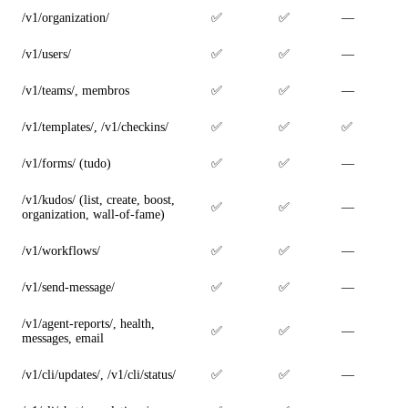
/v1/organization/
✅
✅
—
/v1/users/
✅
✅
—
/v1/teams/, membros
✅
✅
—
/v1/templates/, /v1/checkins/
✅
✅
✅
/v1/forms/ (tudo)
✅
✅
—
/v1/kudos/ (list, create, boost,
✅
✅
—
organization, wall-of-fame)
/v1/workflows/
✅
✅
—
/v1/send-message/
✅
✅
—
/v1/agent-reports/, health,
✅
✅
—
messages, email
/v1/cli/updates/, /v1/cli/status/
✅
✅
—