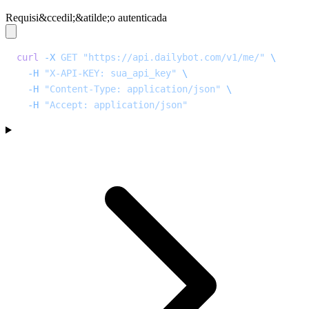
Requisi&ccedil;&atilde;o autenticada
curl
 -X
 GET
 "https://api.dailybot.com/v1/me/"
 \
  -H
 "X-API-KEY: sua_api_key"
 \
  -H
 "Content-Type: application/json"
 \
  -H
 "Accept: application/json"