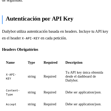
de seguridad.
Autenticación por API Key
Dailybot utiliza autenticación basada en headers. Incluye tu API key
en el header
en cada petición.
X-API-KEY
Headers Obrigatórios
Name
Type
Required
Description
Tu API key única obtenida
X-API-
string
Required
desde el dashboard de
KEY
Dailybot.
Content-
string
Required
Debe ser application/json.
Type
string
Required
Debe ser application/json.
Accept