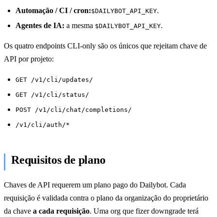
Automação / CI / cron:
.
$DAILYBOT_API_KEY
Agentes de IA:
a mesma
.
$DAILYBOT_API_KEY
Os quatro endpoints CLI-only são os únicos que rejeitam chave de
API por projeto:
GET /v1/cli/updates/
GET /v1/cli/status/
POST /v1/cli/chat/completions/
/v1/cli/auth/*
Requisitos de plano
Chaves de API requerem um plano pago do Dailybot. Cada
requisição é validada contra o plano da organização do proprietário
da chave
a cada requisição
. Uma org que fizer downgrade terá