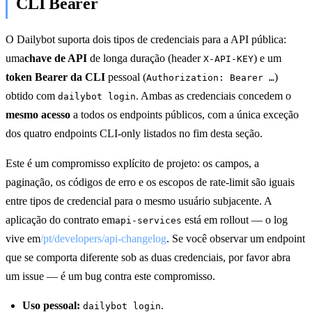
CLI Bearer
O Dailybot suporta dois tipos de credenciais para a API pública:
uma
chave de API
de longa duração (header
) e um
X-API-KEY
token Bearer da CLI
pessoal (
)
Authorization: Bearer …
obtido com
. Ambas as credenciais concedem o
dailybot login
mesmo acesso
a todos os endpoints públicos, com a única exceção
dos quatro endpoints CLI-only listados no fim desta seção.
Este é um compromisso explícito de projeto: os campos, a
paginação, os códigos de erro e os escopos de rate-limit são iguais
entre tipos de credencial para o mesmo usuário subjacente. A
aplicação do contrato em
está em rollout — o log
api-services
vive em
/pt/developers/api-changelog
. Se você observar um endpoint
que se comporta diferente sob as duas credenciais, por favor abra
um issue — é um bug contra este compromisso.
Uso pessoal:
.
dailybot login