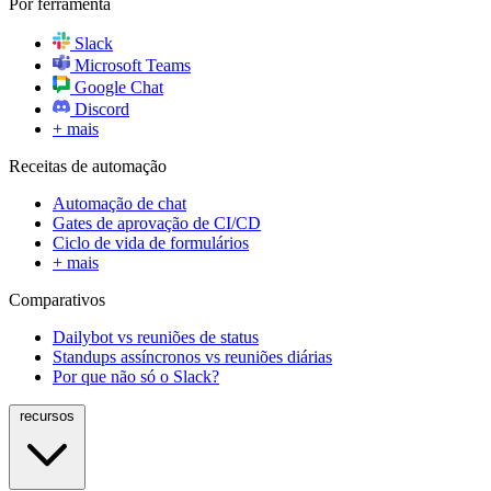
Por ferramenta
Slack
Microsoft Teams
Google Chat
Discord
+ mais
Receitas de automação
Automação de chat
Gates de aprovação de CI/CD
Ciclo de vida de formulários
+ mais
Comparativos
Dailybot vs reuniões de status
Standups assíncronos vs reuniões diárias
Por que não só o Slack?
recursos