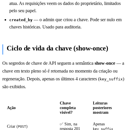
atua. As requisições veem os dados do proprietário, limitados
pelo seu papel.
— o admin que criou a chave. Pode ser nulo em
created_by
chaves históricas. Usado para auditoria.
Ciclo de vida da chave (show-once)
Os segredos de chave de API seguem a semântica
show-once
— a
chave em texto pleno só é retornada no momento da criação ou
regeneração. Depois, apenas os últimos 4 caracteres (
)
key_suffix
são exibidos.
Chave
Leituras
Ação
completa
posteriores
visível?
mostram
✅ Sim, na
Apenas
Criar (
)
POST
resposta 201
key_suffix