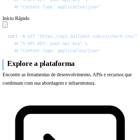
  -H
 "Content-Type: application/json"
Início Rápido
curl
 -X
 GET
 "https://api.dailybot.com/v1/check-ins/"
 
  -H
 "X-API-KEY: your-api-key"
 \
  -H
 "Content-Type: application/json"
Explore a plataforma
Encontre as ferramentas de desenvolvimento, APIs e recursos que
combinam com sua abordagem e infraestrutura.