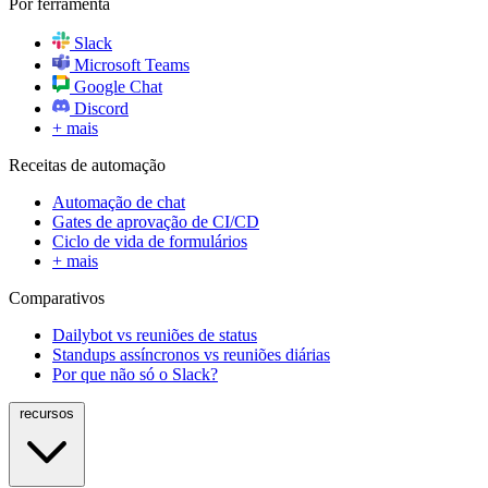
Por ferramenta
Slack
Microsoft Teams
Google Chat
Discord
+ mais
Receitas de automação
Automação de chat
Gates de aprovação de CI/CD
Ciclo de vida de formulários
+ mais
Comparativos
Dailybot vs reuniões de status
Standups assíncronos vs reuniões diárias
Por que não só o Slack?
recursos