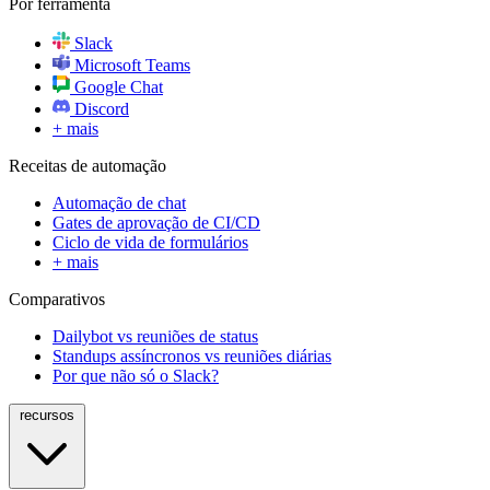
Por ferramenta
Slack
Microsoft Teams
Google Chat
Discord
+ mais
Receitas de automação
Automação de chat
Gates de aprovação de CI/CD
Ciclo de vida de formulários
+ mais
Comparativos
Dailybot vs reuniões de status
Standups assíncronos vs reuniões diárias
Por que não só o Slack?
recursos