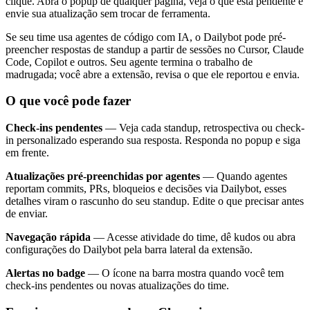
clique. Abra o popup de qualquer página, veja o que está pendente e
envie sua atualização sem trocar de ferramenta.
Se seu time usa agentes de código com IA, o Dailybot pode pré-
preencher respostas de standup a partir de sessões no Cursor, Claude
Code, Copilot e outros. Seu agente termina o trabalho de
madrugada; você abre a extensão, revisa o que ele reportou e envia.
O que você pode fazer
Check-ins pendentes
— Veja cada standup, retrospectiva ou check-
in personalizado esperando sua resposta. Responda no popup e siga
em frente.
Atualizações pré-preenchidas por agentes
— Quando agentes
reportam commits, PRs, bloqueios e decisões via Dailybot, esses
detalhes viram o rascunho do seu standup. Edite o que precisar antes
de enviar.
Navegação rápida
— Acesse atividade do time, dê kudos ou abra
configurações do Dailybot pela barra lateral da extensão.
Alertas no badge
— O ícone na barra mostra quando você tem
check-ins pendentes ou novas atualizações do time.