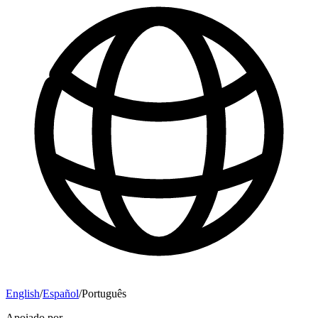
English
/
Español
/
Português
Apoiado por