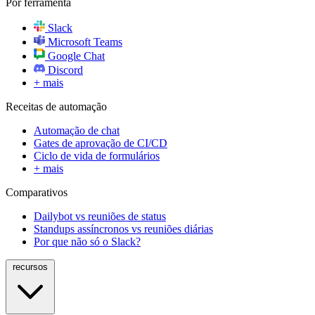
Por ferramenta
Slack
Microsoft Teams
Google Chat
Discord
+ mais
Receitas de automação
Automação de chat
Gates de aprovação de CI/CD
Ciclo de vida de formulários
+ mais
Comparativos
Dailybot vs reuniões de status
Standups assíncronos vs reuniões diárias
Por que não só o Slack?
recursos