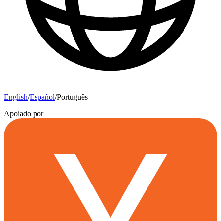
English
/
Español
/
Português
Apoiado por