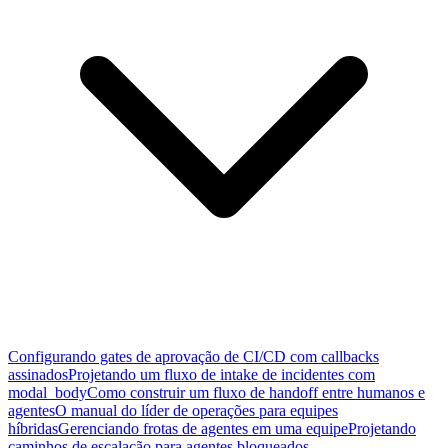
Configurando gates de aprovação de CI/CD com callbacks
assinados
Projetando um fluxo de intake de incidentes com
modal_body
Como construir um fluxo de handoff entre humanos e
agentes
O manual do líder de operações para equipes
híbridas
Gerenciando frotas de agentes em uma equipe
Projetando
caminhos de escalação para agentes bloqueados