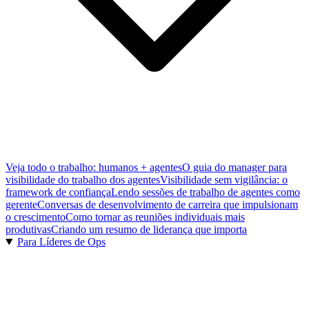
Veja todo o trabalho: humanos + agentes
O guia do manager para
visibilidade do trabalho dos agentes
Visibilidade sem vigilância: o
framework de confiança
Lendo sessões de trabalho de agentes como
gerente
Conversas de desenvolvimento de carreira que impulsionam
o crescimento
Como tornar as reuniões individuais mais
produtivas
Criando um resumo de liderança que importa
Para Líderes de Ops