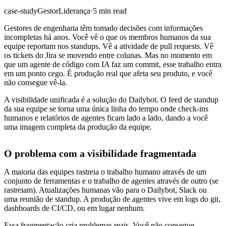
case-study
Gestor
Liderança
·
5 min read
Gestores de engenharia têm tomado decisões com informações
incompletas há anos. Você vê o que os membros humanos da sua
equipe reportam nos standups. Vê a atividade de pull requests. Vê
os tickets do Jira se movendo entre colunas. Mas no momento em
que um agente de código com IA faz um commit, esse trabalho entra
em um ponto cego. É produção real que afeta seu produto, e você
não consegue vê-la.
A visibilidade unificada é a solução do Dailybot. O feed de standup
da sua equipe se torna uma única linha do tempo onde check-ins
humanos e relatórios de agentes ficam lado a lado, dando a você
uma imagem completa da produção da equipe.
O problema com a visibilidade fragmentada
A maioria das equipes rastreia o trabalho humano através de um
conjunto de ferramentas e o trabalho de agentes através de outro (se
rastreiam). Atualizações humanas vão para o Dailybot, Slack ou
uma reunião de standup. A produção de agentes vive em logs do git,
dashboards de CI/CD, ou em lugar nenhum.
Essa fragmentação cria problemas reais. Você não consegue