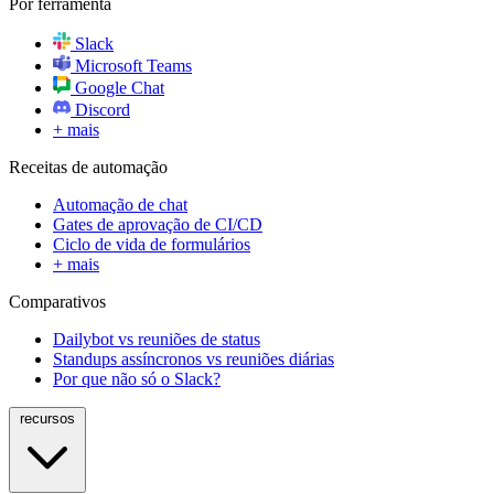
Por ferramenta
Slack
Microsoft Teams
Google Chat
Discord
+ mais
Receitas de automação
Automação de chat
Gates de aprovação de CI/CD
Ciclo de vida de formulários
+ mais
Comparativos
Dailybot vs reuniões de status
Standups assíncronos vs reuniões diárias
Por que não só o Slack?
recursos