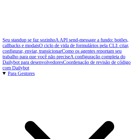
Seu standup se faz sozinho
A API send-message a fundo: botões,
callbacks e modais
O ciclo de vida de formulários pela CLI: criar,
configurar, enviar, transicionar
Como os agentes reportam seu
trabalho para que você não precise
A configuração completa do
Dailybot para desenvolvedores
Coordenação de revisão de código
com Dailybot
Para Gestores