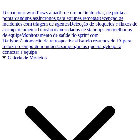
Disparando workflows a partir de um botão de chat, de ponta a
ponta
Standups assíncronos para equipes remotas
Recepção de
incidentes com triagem de agentes
Detecção de bloqueios e fluxos de
acompanhamento
Transformando dados de standups em melhorias
de equipe
Monitoramento de saúde do sprint com
Dailybot
Automação de retrospectivas
Usando resumos de IA para
reduzir o tempo de reuniões
Usar perguntas quebra-gelo para
conectar a equipe
Galeria de Modelos