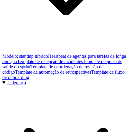
Modelo: standup híbrido
Heartbeat de agentes para tarefas de longa
duração
Template de recepção de incidentes
Template de pulso de
saúde do sprint
Template de coordenação de revisão de
código
Template de automação de retrospectivas
Template de fluxo
de onboarding
Liderança