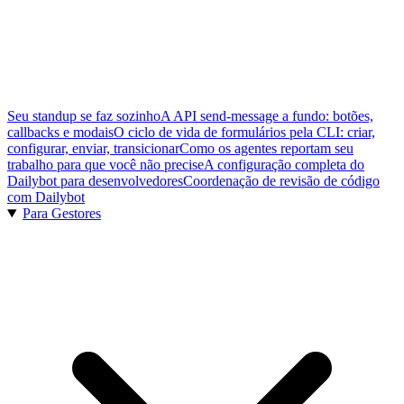
Seu standup se faz sozinho
A API send-message a fundo: botões,
callbacks e modais
O ciclo de vida de formulários pela CLI: criar,
configurar, enviar, transicionar
Como os agentes reportam seu
trabalho para que você não precise
A configuração completa do
Dailybot para desenvolvedores
Coordenação de revisão de código
com Dailybot
Para Gestores