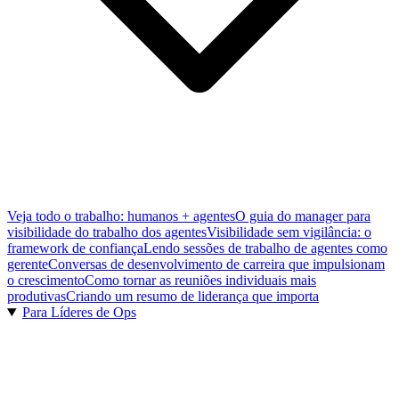
Veja todo o trabalho: humanos + agentes
O guia do manager para
visibilidade do trabalho dos agentes
Visibilidade sem vigilância: o
framework de confiança
Lendo sessões de trabalho de agentes como
gerente
Conversas de desenvolvimento de carreira que impulsionam
o crescimento
Como tornar as reuniões individuais mais
produtivas
Criando um resumo de liderança que importa
Para Líderes de Ops