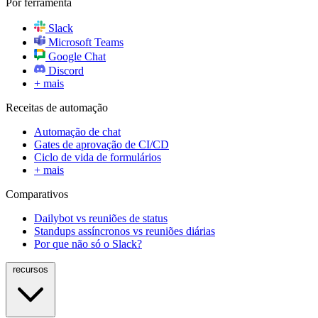
Por ferramenta
Slack
Microsoft Teams
Google Chat
Discord
+ mais
Receitas de automação
Automação de chat
Gates de aprovação de CI/CD
Ciclo de vida de formulários
+ mais
Comparativos
Dailybot vs reuniões de status
Standups assíncronos vs reuniões diárias
Por que não só o Slack?
recursos