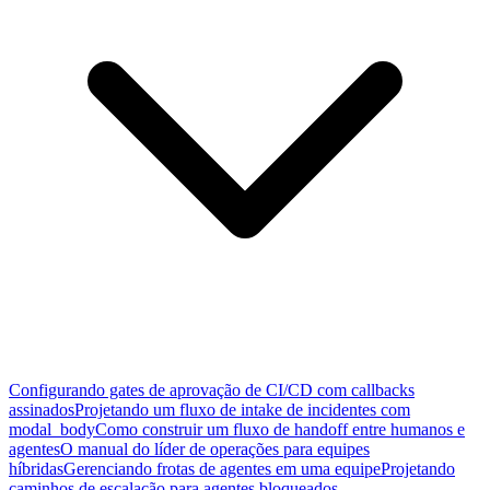
Configurando gates de aprovação de CI/CD com callbacks
assinados
Projetando um fluxo de intake de incidentes com
modal_body
Como construir um fluxo de handoff entre humanos e
agentes
O manual do líder de operações para equipes
híbridas
Gerenciando frotas de agentes em uma equipe
Projetando
caminhos de escalação para agentes bloqueados