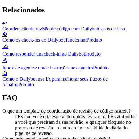
Relacionados
👀
Coordenação de revisão de código com Dailybot
Casos de Uso
🔄
Como os check-ins do Dailybot funcionam
Produto
✍️
Como responder um check-in no Dailybot
Produto
📥
Inbox de agentes: envie instruções aos agentes
Produto
🤖
Como o Dailybot usa IA para melhorar seus fluxos de
trabalho
Produto
FAQ
O que um template de coordenação de revisão de código rastreia?
PRs que você está esperando outros revisarem, PRs atribuídos
a você que precisam da sua revisão, e qualquer bloqueio no
processo de revisão—dando ao time visibilidade diária do
pipeline de revisão.
Como este template reduz o tempo de ciclo de revisão?