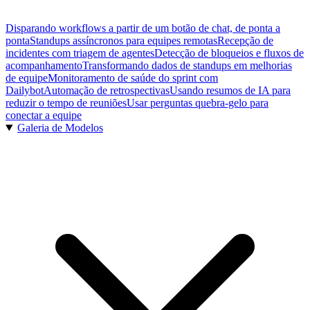
Disparando workflows a partir de um botão de chat, de ponta a
ponta
Standups assíncronos para equipes remotas
Recepção de
incidentes com triagem de agentes
Detecção de bloqueios e fluxos de
acompanhamento
Transformando dados de standups em melhorias
de equipe
Monitoramento de saúde do sprint com
Dailybot
Automação de retrospectivas
Usando resumos de IA para
reduzir o tempo de reuniões
Usar perguntas quebra-gelo para
conectar a equipe
Galeria de Modelos