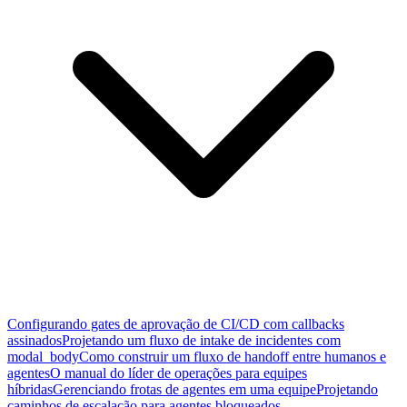
Configurando gates de aprovação de CI/CD com callbacks
assinados
Projetando um fluxo de intake de incidentes com
modal_body
Como construir um fluxo de handoff entre humanos e
agentes
O manual do líder de operações para equipes
híbridas
Gerenciando frotas de agentes em uma equipe
Projetando
caminhos de escalação para agentes bloqueados