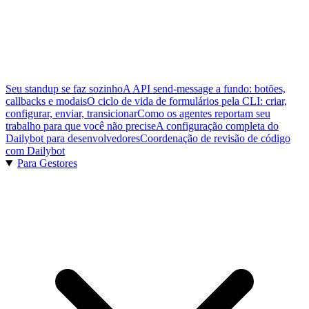
Seu standup se faz sozinho
A API send-message a fundo: botões,
callbacks e modais
O ciclo de vida de formulários pela CLI: criar,
configurar, enviar, transicionar
Como os agentes reportam seu
trabalho para que você não precise
A configuração completa do
Dailybot para desenvolvedores
Coordenação de revisão de código
com Dailybot
Para Gestores