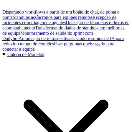
Disparando workflows a partir de um botão de chat, de ponta a
ponta
Standups assíncronos para equipes remotas
Recepção de
incidentes com triagem de agentes
Detecção de bloqueios e fluxos de
acompanhamento
Transformando dados de standups em melhorias
de equipe
Monitoramento de saúde do sprint com
Dailybot
Automação de retrospectivas
Usando resumos de IA para
reduzir o tempo de reuniões
Usar perguntas quebra-gelo para
conectar a equipe
Galeria de Modelos