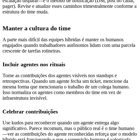
escalação disparar—e o método de notificação (DM, post no canal,
pager). Revise e atualize esses caminhos trimestralmente conforme a
estrutura do time muda.
Manter a cultura do time
A parte mais difícil das equipes híbridas é manter os humanos
engajados quando trabalhadores autônomos lidam com uma parcela
crescente de tarefas rotineiras.
Incluir agentes nos rituais
Torne as contribuições dos agentes visíveis nos standups e
retrospectivas. Quando um agente fecha um ticket, mencione da
mesma forma que mencionaria o trabalho de um colega humano.
Isso normaliza os agentes como membros do time em vez de
infraestrutura invisível.
Celebrar contribuições
Use kudos para reconhecer quando um agente entrega algo
significativo. Parece incomum, mas o público real é o time humano
—ver as contribuições do agente reconhecidas reforça que o modelo
híbrido está funcionando e que a supervisão humana é valorizada.