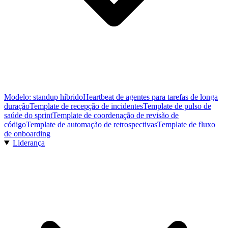
Modelo: standup híbrido
Heartbeat de agentes para tarefas de longa
duração
Template de recepção de incidentes
Template de pulso de
saúde do sprint
Template de coordenação de revisão de
código
Template de automação de retrospectivas
Template de fluxo
de onboarding
Liderança