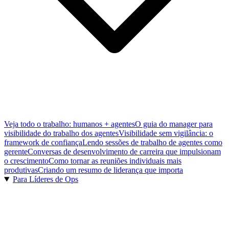
Veja todo o trabalho: humanos + agentes
O guia do manager para
visibilidade do trabalho dos agentes
Visibilidade sem vigilância: o
framework de confiança
Lendo sessões de trabalho de agentes como
gerente
Conversas de desenvolvimento de carreira que impulsionam
o crescimento
Como tornar as reuniões individuais mais
produtivas
Criando um resumo de liderança que importa
Para Líderes de Ops