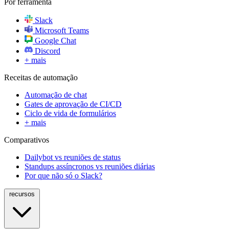
Por ferramenta
Slack
Microsoft Teams
Google Chat
Discord
+ mais
Receitas de automação
Automação de chat
Gates de aprovação de CI/CD
Ciclo de vida de formulários
+ mais
Comparativos
Dailybot vs reuniões de status
Standups assíncronos vs reuniões diárias
Por que não só o Slack?
recursos