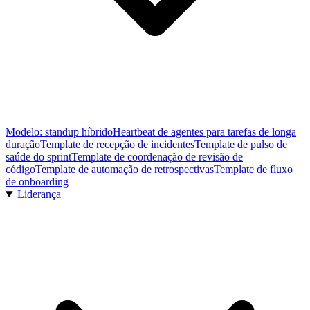
Modelo: standup híbrido
Heartbeat de agentes para tarefas de longa
duração
Template de recepção de incidentes
Template de pulso de
saúde do sprint
Template de coordenação de revisão de
código
Template de automação de retrospectivas
Template de fluxo
de onboarding
Liderança