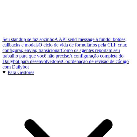
Seu standup se faz sozinho
A API send-message a fundo: botões,
callbacks e modais
O ciclo de vida de formulários pela CLI: criar,
configurar, enviar, transicionar
Como os agentes reportam seu
trabalho para que você não precise
A configuração completa do
Dailybot para desenvolvedores
Coordenação de revisão de código
com Dailybot
Para Gestores