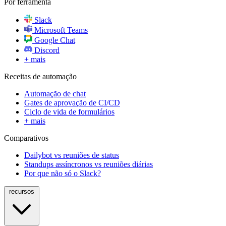
Por ferramenta
Slack
Microsoft Teams
Google Chat
Discord
+ mais
Receitas de automação
Automação de chat
Gates de aprovação de CI/CD
Ciclo de vida de formulários
+ mais
Comparativos
Dailybot vs reuniões de status
Standups assíncronos vs reuniões diárias
Por que não só o Slack?
recursos