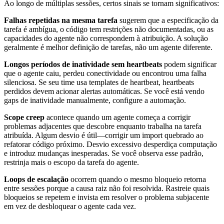
Ao longo de múltiplas sessões, certos sinais se tornam significativos:
Falhas repetidas na mesma tarefa
sugerem que a especificação da
tarefa é ambígua, o código tem restrições não documentadas, ou as
capacidades do agente não correspondem à atribuição. A solução
geralmente é melhor definição de tarefas, não um agente diferente.
Longos períodos de inatividade sem heartbeats
podem significar
que o agente caiu, perdeu conectividade ou encontrou uma falha
silenciosa. Se seu time usa templates de heartbeat, heartbeats
perdidos devem acionar alertas automáticas. Se você está vendo
gaps de inatividade manualmente, configure a automação.
Scope creep
acontece quando um agente começa a corrigir
problemas adjacentes que descobre enquanto trabalha na tarefa
atribuída. Algum desvio é útil—corrigir um import quebrado ao
refatorar código próximo. Desvio excessivo desperdiça computação
e introduz mudanças inesperadas. Se você observa esse padrão,
restrinja mais o escopo da tarefa do agente.
Loops de escalação
ocorrem quando o mesmo bloqueio retorna
entre sessões porque a causa raiz não foi resolvida. Rastreie quais
bloqueios se repetem e invista em resolver o problema subjacente
em vez de desbloquear o agente cada vez.