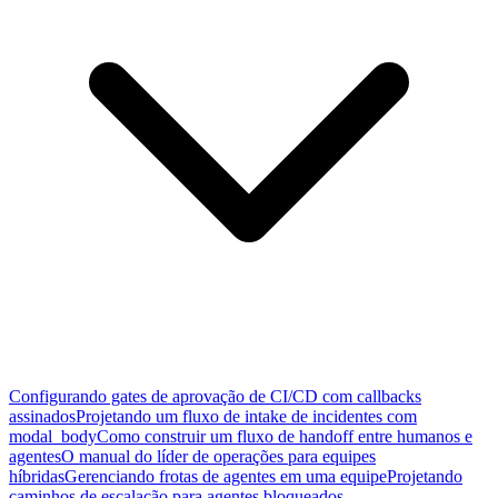
Configurando gates de aprovação de CI/CD com callbacks
assinados
Projetando um fluxo de intake de incidentes com
modal_body
Como construir um fluxo de handoff entre humanos e
agentes
O manual do líder de operações para equipes
híbridas
Gerenciando frotas de agentes em uma equipe
Projetando
caminhos de escalação para agentes bloqueados