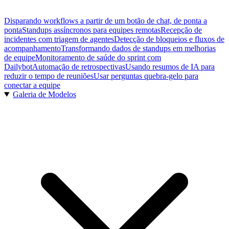
Disparando workflows a partir de um botão de chat, de ponta a
ponta
Standups assíncronos para equipes remotas
Recepção de
incidentes com triagem de agentes
Detecção de bloqueios e fluxos de
acompanhamento
Transformando dados de standups em melhorias
de equipe
Monitoramento de saúde do sprint com
Dailybot
Automação de retrospectivas
Usando resumos de IA para
reduzir o tempo de reuniões
Usar perguntas quebra-gelo para
conectar a equipe
Galeria de Modelos