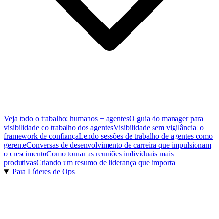
Veja todo o trabalho: humanos + agentes
O guia do manager para
visibilidade do trabalho dos agentes
Visibilidade sem vigilância: o
framework de confiança
Lendo sessões de trabalho de agentes como
gerente
Conversas de desenvolvimento de carreira que impulsionam
o crescimento
Como tornar as reuniões individuais mais
produtivas
Criando um resumo de liderança que importa
Para Líderes de Ops