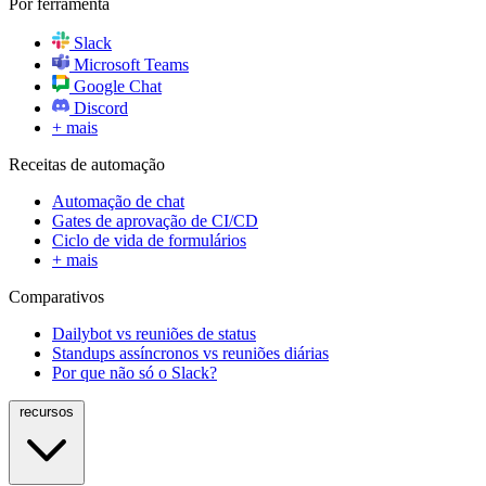
Por ferramenta
Slack
Microsoft Teams
Google Chat
Discord
+ mais
Receitas de automação
Automação de chat
Gates de aprovação de CI/CD
Ciclo de vida de formulários
+ mais
Comparativos
Dailybot vs reuniões de status
Standups assíncronos vs reuniões diárias
Por que não só o Slack?
recursos