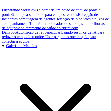
Disparando workflows a partir de um botão de chat, de ponta a
ponta
Standups assíncronos para equipes remotas
Recepção de
incidentes com triagem de agentes
Detecção de bloqueios e fluxos de
acompanhamento
Transformando dados de standups em melhorias
de equipe
Monitoramento de saúde do sprint com
Dailybot
Automação de retrospectivas
Usando resumos de IA para
reduzir o tempo de reuniões
Usar perguntas quebra-gelo para
conectar a equipe
Galeria de Modelos