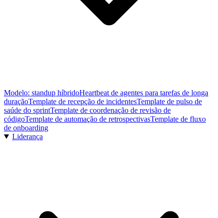
Modelo: standup híbrido
Heartbeat de agentes para tarefas de longa
duração
Template de recepção de incidentes
Template de pulso de
saúde do sprint
Template de coordenação de revisão de
código
Template de automação de retrospectivas
Template de fluxo
de onboarding
Liderança