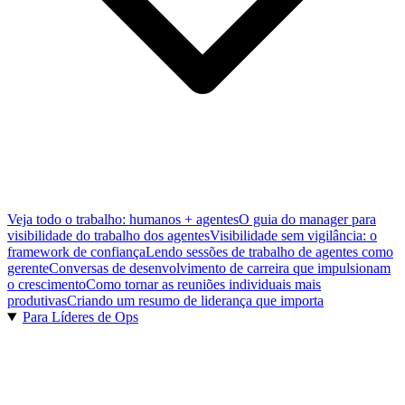
Veja todo o trabalho: humanos + agentes
O guia do manager para
visibilidade do trabalho dos agentes
Visibilidade sem vigilância: o
framework de confiança
Lendo sessões de trabalho de agentes como
gerente
Conversas de desenvolvimento de carreira que impulsionam
o crescimento
Como tornar as reuniões individuais mais
produtivas
Criando um resumo de liderança que importa
Para Líderes de Ops