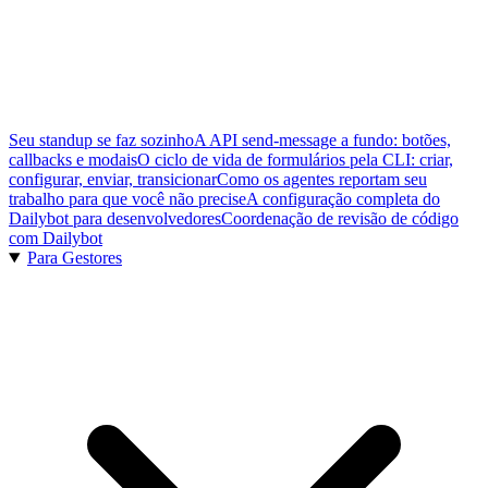
Seu standup se faz sozinho
A API send-message a fundo: botões,
callbacks e modais
O ciclo de vida de formulários pela CLI: criar,
configurar, enviar, transicionar
Como os agentes reportam seu
trabalho para que você não precise
A configuração completa do
Dailybot para desenvolvedores
Coordenação de revisão de código
com Dailybot
Para Gestores