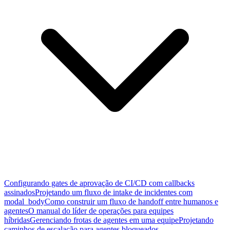
Configurando gates de aprovação de CI/CD com callbacks
assinados
Projetando um fluxo de intake de incidentes com
modal_body
Como construir um fluxo de handoff entre humanos e
agentes
O manual do líder de operações para equipes
híbridas
Gerenciando frotas de agentes em uma equipe
Projetando
caminhos de escalação para agentes bloqueados