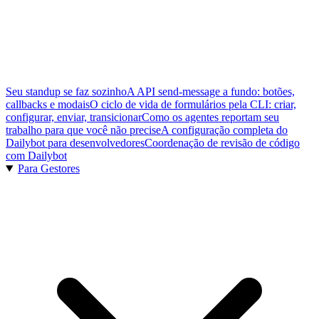
Seu standup se faz sozinho
A API send-message a fundo: botões,
callbacks e modais
O ciclo de vida de formulários pela CLI: criar,
configurar, enviar, transicionar
Como os agentes reportam seu
trabalho para que você não precise
A configuração completa do
Dailybot para desenvolvedores
Coordenação de revisão de código
com Dailybot
Para Gestores