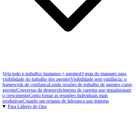
Veja todo o trabalho: humanos + agentes
O guia do manager para
visibilidade do trabalho dos agentes
Visibilidade sem vigilância: o
framework de confiança
Lendo sessões de trabalho de agentes como
gerente
Conversas de desenvolvimento de carreira que impulsionam
o crescimento
Como tornar as reuniões individuais mais
produtivas
Criando um resumo de liderança que importa
Para Líderes de Ops