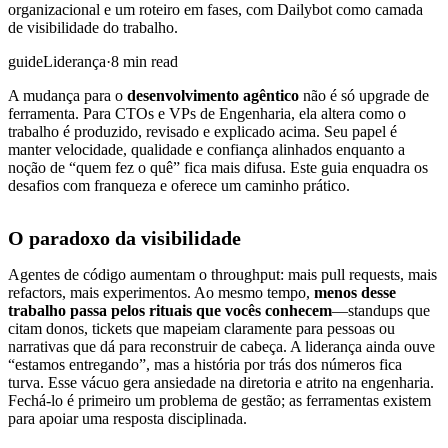
organizacional e um roteiro em fases, com Dailybot como camada
de visibilidade do trabalho.
guide
Liderança
·
8 min read
A mudança para o
desenvolvimento agêntico
não é só upgrade de
ferramenta. Para CTOs e VPs de Engenharia, ela altera como o
trabalho é produzido, revisado e explicado acima. Seu papel é
manter velocidade, qualidade e confiança alinhados enquanto a
noção de “quem fez o quê” fica mais difusa. Este guia enquadra os
desafios com franqueza e oferece um caminho prático.
O paradoxo da visibilidade
Agentes de código aumentam o throughput: mais pull requests, mais
refactors, mais experimentos. Ao mesmo tempo,
menos desse
trabalho passa pelos rituais que vocês conhecem
—standups que
citam donos, tickets que mapeiam claramente para pessoas ou
narrativas que dá para reconstruir de cabeça. A liderança ainda ouve
“estamos entregando”, mas a história por trás dos números fica
turva. Esse vácuo gera ansiedade na diretoria e atrito na engenharia.
Fechá-lo é primeiro um problema de gestão; as ferramentas existem
para apoiar uma resposta disciplinada.