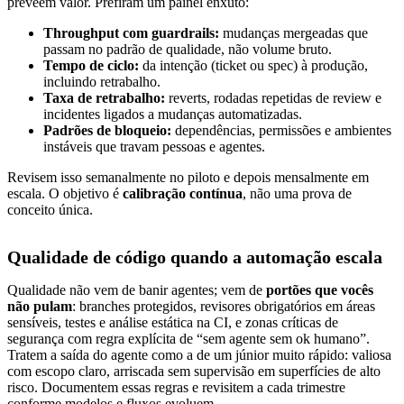
preveem valor. Prefiram um painel enxuto:
Throughput com guardrails:
mudanças mergeadas que
passam no padrão de qualidade, não volume bruto.
Tempo de ciclo:
da intenção (ticket ou spec) à produção,
incluindo retrabalho.
Taxa de retrabalho:
reverts, rodadas repetidas de review e
incidentes ligados a mudanças automatizadas.
Padrões de bloqueio:
dependências, permissões e ambientes
instáveis que travam pessoas e agentes.
Revisem isso semanalmente no piloto e depois mensalmente em
escala. O objetivo é
calibração contínua
, não uma prova de
conceito única.
Qualidade de código quando a automação escala
Qualidade não vem de banir agentes; vem de
portões que vocês
não pulam
: branches protegidos, revisores obrigatórios em áreas
sensíveis, testes e análise estática na CI, e zonas críticas de
segurança com regra explícita de “sem agente sem ok humano”.
Tratem a saída do agente como a de um júnior muito rápido: valiosa
com escopo claro, arriscada sem supervisão em superfícies de alto
risco. Documentem essas regras e revisitem a cada trimestre
conforme modelos e fluxos evoluem.