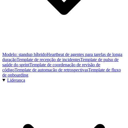
Modelo: standup híbrido
Heartbeat de agentes para tarefas de longa
duração
Template de recepção de incidentes
Template de pulso de
saúde do sprint
Template de coordenação de revisão de
código
Template de automação de retrospectivas
Template de fluxo
de onboarding
Liderança