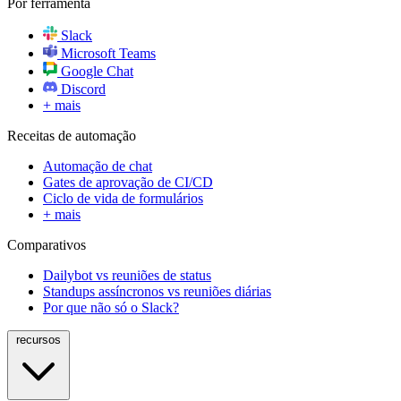
Por ferramenta
Slack
Microsoft Teams
Google Chat
Discord
+ mais
Receitas de automação
Automação de chat
Gates de aprovação de CI/CD
Ciclo de vida de formulários
+ mais
Comparativos
Dailybot vs reuniões de status
Standups assíncronos vs reuniões diárias
Por que não só o Slack?
recursos