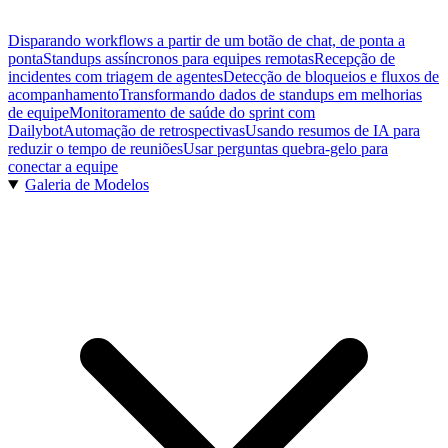
Disparando workflows a partir de um botão de chat, de ponta a
ponta
Standups assíncronos para equipes remotas
Recepção de
incidentes com triagem de agentes
Detecção de bloqueios e fluxos de
acompanhamento
Transformando dados de standups em melhorias
de equipe
Monitoramento de saúde do sprint com
Dailybot
Automação de retrospectivas
Usando resumos de IA para
reduzir o tempo de reuniões
Usar perguntas quebra-gelo para
conectar a equipe
Galeria de Modelos