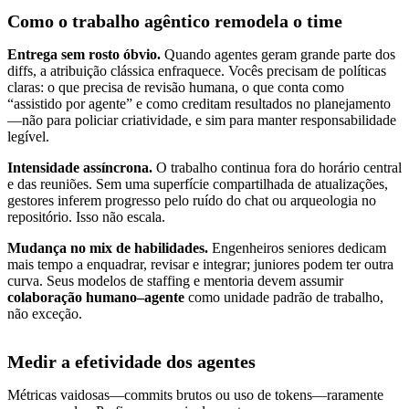
Como o trabalho agêntico remodela o time
Entrega sem rosto óbvio.
Quando agentes geram grande parte dos
diffs, a atribuição clássica enfraquece. Vocês precisam de políticas
claras: o que precisa de revisão humana, o que conta como
“assistido por agente” e como creditam resultados no planejamento
—não para policiar criatividade, e sim para manter responsabilidade
legível.
Intensidade assíncrona.
O trabalho continua fora do horário central
e das reuniões. Sem uma superfície compartilhada de atualizações,
gestores inferem progresso pelo ruído do chat ou arqueologia no
repositório. Isso não escala.
Mudança no mix de habilidades.
Engenheiros seniores dedicam
mais tempo a enquadrar, revisar e integrar; juniores podem ter outra
curva. Seus modelos de staffing e mentoria devem assumir
colaboração humano–agente
como unidade padrão de trabalho,
não exceção.
Medir a efetividade dos agentes
Métricas vaidosas—commits brutos ou uso de tokens—raramente