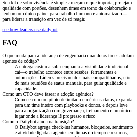
Seu kit de sobrevivência é simples: meçam o que importa, protejam
qualidade com portões, desenhem times em torno da colaboração e
tenham um único painel para trabalho humano e automatizado—
para liderar a transição em vez de só reagir.
see how leaders use dailybot
FAQ
O que muda para a liderança de engenharia quando os times adotam
agentes de código?
A entrega costuma subir enquanto a visibilidade tradicional
cai—o trabalho acontece entre sessões, ferramentas e
automações. Líderes precisam de sinais compartilhados, não
de mais reuniões de status manuais, para guiar qualidade e
capacidade.
Como um CTO deve fasear a adoção agêntica?
Comece com um piloto delimitado e métricas claras, expanda
para um time inteiro com playbooks e donos, e depois leve
para a organização com governança, treinamento e um único
lugar onde a liderança lê progresso e risco.
Como o Dailybot ajuda na transição?
O Dailybot agrega check-ins humanos, bloqueios, sentimento
e atividade ligada a agentes em linhas do tempo e resumos,