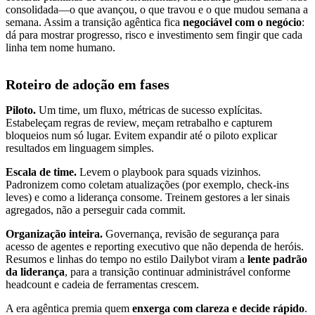
consolidada—o que avançou, o que travou e o que mudou semana a
semana. Assim a transição agêntica fica
negociável com o negócio
:
dá para mostrar progresso, risco e investimento sem fingir que cada
linha tem nome humano.
Roteiro de adoção em fases
Piloto.
Um time, um fluxo, métricas de sucesso explícitas.
Estabeleçam regras de review, meçam retrabalho e capturem
bloqueios num só lugar. Evitem expandir até o piloto explicar
resultados em linguagem simples.
Escala de time.
Levem o playbook para squads vizinhos.
Padronizem como coletam atualizações (por exemplo, check-ins
leves) e como a liderança consome. Treinem gestores a ler sinais
agregados, não a perseguir cada commit.
Organização inteira.
Governança, revisão de segurança para
acesso de agentes e reporting executivo que não dependa de heróis.
Resumos e linhas do tempo no estilo Dailybot viram a
lente padrão
da liderança
, para a transição continuar administrável conforme
headcount e cadeia de ferramentas crescem.
A era agêntica premia quem
enxerga com clareza e decide rápido
.