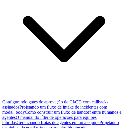
Configurando gates de aprovação de CI/CD com callbacks
assinados
Projetando um fluxo de intake de incidentes com
modal_body
Como construir um fluxo de handoff entre humanos e
agentes
O manual do líder de operações para equipes
híbridas
Gerenciando frotas de agentes em uma equipe
Projetando
caminhos de escalação para agentes bloqueados