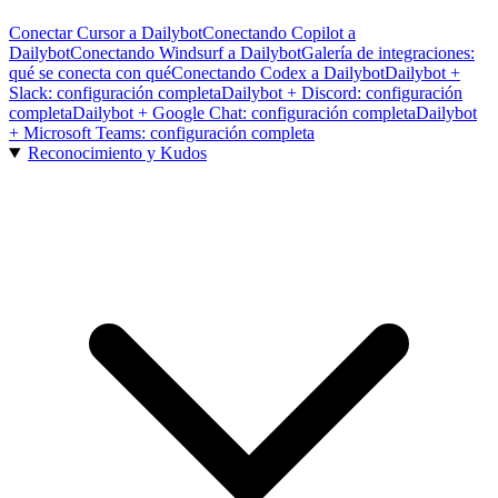
Conectar Cursor a Dailybot
Conectando Copilot a
Dailybot
Conectando Windsurf a Dailybot
Galería de integraciones:
qué se conecta con qué
Conectando Codex a Dailybot
Dailybot +
Slack: configuración completa
Dailybot + Discord: configuración
completa
Dailybot + Google Chat: configuración completa
Dailybot
+ Microsoft Teams: configuración completa
Reconocimiento y Kudos