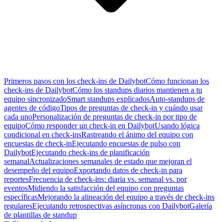
Primeros pasos con los check-ins de Dailybot
Cómo funcionan los
check-ins de Dailybot
Cómo los standups diarios mantienen a tu
equipo sincronizado
Smart standups explicados
Auto-standups de
agentes de código
Tipos de preguntas de check-in y cuándo usar
cada uno
Personalización de preguntas de check-in por tipo de
equipo
Cómo responder un check-in en Dailybot
Usando lógica
condicional en check-ins
Rastreando el ánimo del equipo con
encuestas de check-in
Ejecutando encuestas de pulso con
Dailybot
Ejecutando check-ins de planificación
semanal
Actualizaciones semanales de estado que mejoran el
desempeño del equipo
Exportando datos de check-in para
reportes
Frecuencia de check-ins: diaria vs. semanal vs. por
eventos
Midiendo la satisfacción del equipo con preguntas
específicas
Mejorando la alineación del equipo a través de check-ins
regulares
Ejecutando retrospectivas asíncronas con Dailybot
Galería
de plantillas de standup