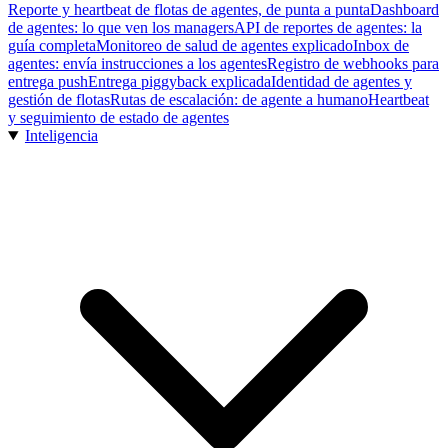
Reporte y heartbeat de flotas de agentes, de punta a punta
Dashboard
de agentes: lo que ven los managers
API de reportes de agentes: la
guía completa
Monitoreo de salud de agentes explicado
Inbox de
agentes: envía instrucciones a los agentes
Registro de webhooks para
entrega push
Entrega piggyback explicada
Identidad de agentes y
gestión de flotas
Rutas de escalación: de agente a humano
Heartbeat
y seguimiento de estado de agentes
Inteligencia