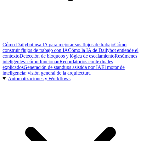
Cómo Dailybot usa IA para mejorar sus flujos de trabajo
Cómo
construir flujos de trabajo con IA
Cómo la IA de Dailybot entiende el
contexto
Detección de bloqueos y lógica de escalamiento
Resúmenes
inteligentes: cómo funcionan
Recordatorios contextuales
explicados
Generación de standups asistida por IA
El motor de
inteligencia: visión general de la arquitectura
Automatizaciones y Workflows