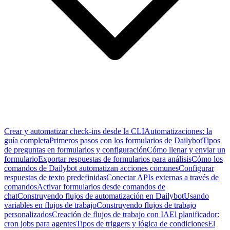
Crear y automatizar check-ins desde la CLI
Automatizaciones: la
guía completa
Primeros pasos con los formularios de Dailybot
Tipos
de preguntas en formularios y configuración
Cómo llenar y enviar un
formulario
Exportar respuestas de formularios para análisis
Cómo los
comandos de Dailybot automatizan acciones comunes
Configurar
respuestas de texto predefinidas
Conectar APIs externas a través de
comandos
Activar formularios desde comandos de
chat
Construyendo flujos de automatización en Dailybot
Usando
variables en flujos de trabajo
Construyendo flujos de trabajo
personalizados
Creación de flujos de trabajo con IA
El planificador:
cron jobs para agentes
Tipos de triggers y lógica de condiciones
El