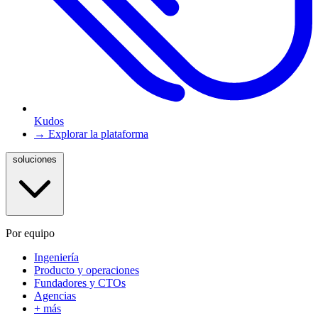
Kudos
→ Explorar la plataforma
soluciones
Por equipo
Ingeniería
Producto y operaciones
Fundadores y CTOs
Agencias
+ más