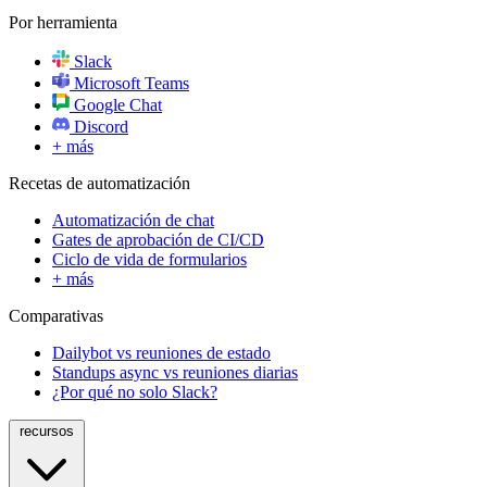
Por herramienta
Slack
Microsoft Teams
Google Chat
Discord
+ más
Recetas de automatización
Automatización de chat
Gates de aprobación de CI/CD
Ciclo de vida de formularios
+ más
Comparativas
Dailybot vs reuniones de estado
Standups async vs reuniones diarias
¿Por qué no solo Slack?
recursos