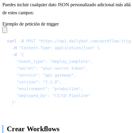
Puedes incluir cualquier dato JSON personalizado adicional más allá
de estos campos:
Ejemplo de petición de trigger
curl
 -X
 POST
 "https://api.dailybot.com/workflow-trigg
  -H
 "Content-Type: application/json"
 \
  -d
 '{
    "event_type": "deploy_complete",
    "secret": "your-secret-token",
    "service": "api-gateway",
    "version": "2.1.0",
    "environment": "production",
    "deployed_by": "CI/CD Pipeline"
  }'
Crear Workflows