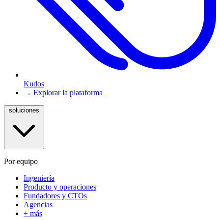
Kudos
→ Explorar la plataforma
soluciones
Por equipo
Ingeniería
Producto y operaciones
Fundadores y CTOs
Agencias
+ más