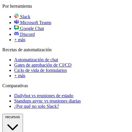
Por herramienta
Slack
Microsoft Teams
Google Chat
Discord
+ más
Recetas de automatización
Automatización de chat
Gates de aprobación de CI/CD
Ciclo de vida de formularios
+ más
Comparativas
Dailybot vs reuniones de estado
Standups async vs reuniones diarias
¿Por qué no solo Slack?
recursos