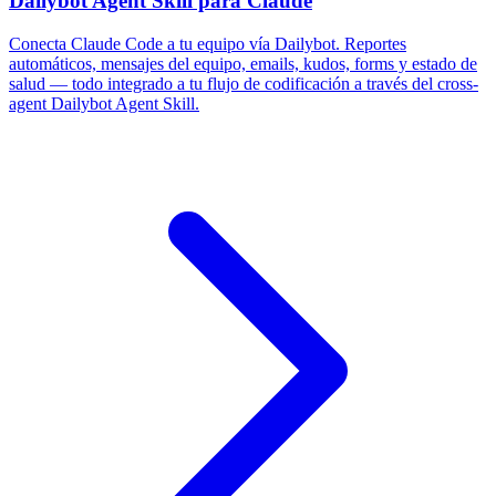
Dailybot Agent Skill para Claude
Conecta Claude Code a tu equipo vía Dailybot. Reportes
automáticos, mensajes del equipo, emails, kudos, forms y estado de
salud — todo integrado a tu flujo de codificación a través del cross-
agent Dailybot Agent Skill.