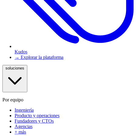
Kudos
→ Explorar la plataforma
soluciones
Por equipo
Ingeniería
Producto y operaciones
Fundadores y CTOs
Agencias
+ más