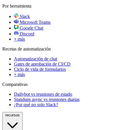
Por herramienta
Slack
Microsoft Teams
Google Chat
Discord
+ más
Recetas de automatización
Automatización de chat
Gates de aprobación de CI/CD
Ciclo de vida de formularios
+ más
Comparativas
Dailybot vs reuniones de estado
Standups async vs reuniones diarias
¿Por qué no solo Slack?
recursos