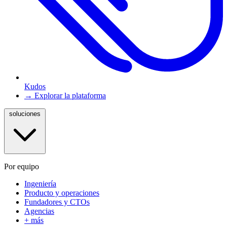
Kudos
→ Explorar la plataforma
soluciones
Por equipo
Ingeniería
Producto y operaciones
Fundadores y CTOs
Agencias
+ más