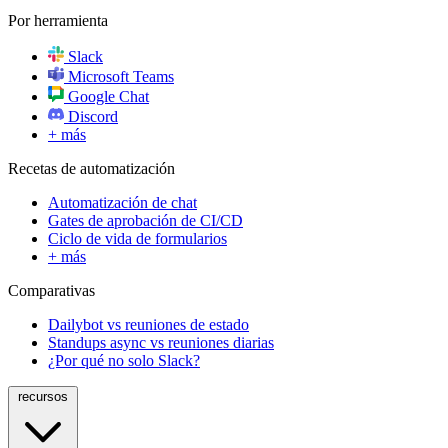
Por herramienta
Slack
Microsoft Teams
Google Chat
Discord
+ más
Recetas de automatización
Automatización de chat
Gates de aprobación de CI/CD
Ciclo de vida de formularios
+ más
Comparativas
Dailybot vs reuniones de estado
Standups async vs reuniones diarias
¿Por qué no solo Slack?
recursos