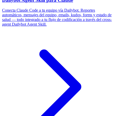
Dailybot Agent Skill para Claude
Conecta Claude Code a tu equipo vía Dailybot. Reportes
automáticos, mensajes del equipo, emails, kudos, forms y estado de
salud — todo integrado a tu flujo de codificación a través del cross-
agent Dailybot Agent Skill.