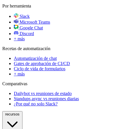
Por herramienta
Slack
Microsoft Teams
Google Chat
Discord
+ más
Recetas de automatización
Automatización de chat
Gates de aprobación de CI/CD
Ciclo de vida de formularios
+ más
Comparativas
Dailybot vs reuniones de estado
Standups async vs reuniones diarias
¿Por qué no solo Slack?
recursos