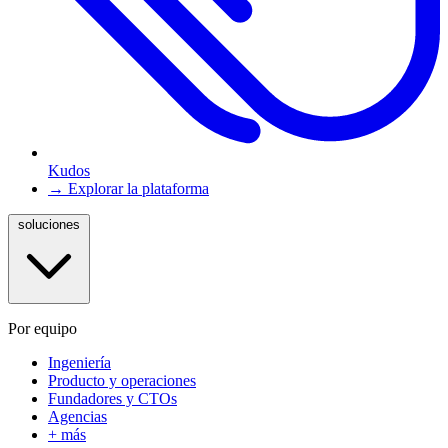
Kudos
→ Explorar la plataforma
soluciones
Por equipo
Ingeniería
Producto y operaciones
Fundadores y CTOs
Agencias
+ más