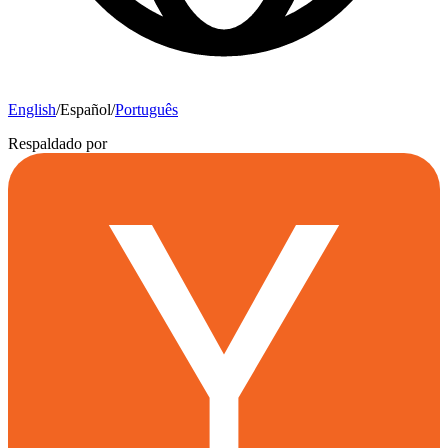
English
/
Español
/
Português
Respaldado por