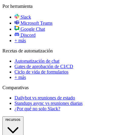
Por herramienta
Slack
Microsoft Teams
Google Chat
Discord
+ más
Recetas de automatización
Automatización de chat
Gates de aprobación de CI/CD
Ciclo de vida de formularios
+ más
Comparativas
Dailybot vs reuniones de estado
Standups async vs reuniones diarias
¿Por qué no solo Slack?
recursos