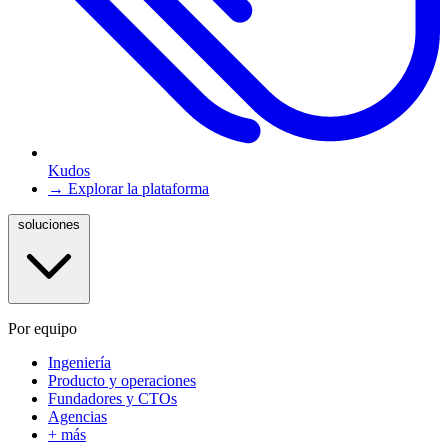
Kudos
→ Explorar la plataforma
soluciones
Por equipo
Ingeniería
Producto y operaciones
Fundadores y CTOs
Agencias
+ más