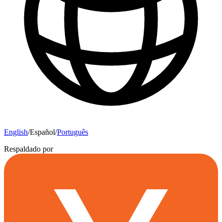
English
/
Español
/
Português
Respaldado por