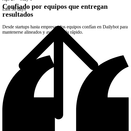
Confiado por equipos que entregan
Last 30 days
resultados
Desde startups hasta empresas, los equipos confían en Dailybot para
mantenerse alineados y avanzar más rápido.