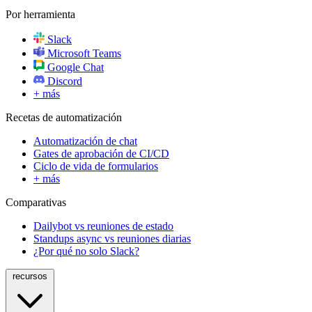
Por herramienta
Slack
Microsoft Teams
Google Chat
Discord
+ más
Recetas de automatización
Automatización de chat
Gates de aprobación de CI/CD
Ciclo de vida de formularios
+ más
Comparativas
Dailybot vs reuniones de estado
Standups async vs reuniones diarias
¿Por qué no solo Slack?
recursos