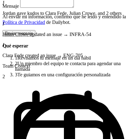
J
Mensaje
Jordan gave kudos to Clara Fede, Julian Crowe, and 2 others
Al enviar mi información, confirmo que he leído y entendido la
Política de Privacidad
de Dailybot.
J
Enviar mensaje
Julian Crowe updated an issue → INFRA-54
J
Qué esperar
Clara Fede created an issue → ENG-705
1
Revisamos tu mensaje en un día hábil
2
Un miembro del equipo te contacta para agendar una
Team Context
llamada
3
Te guiamos en una configuración personalizada
2