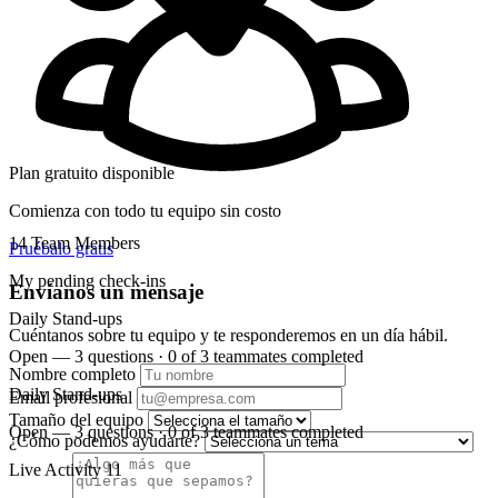
Plan gratuito disponible
Comienza con todo tu equipo sin costo
14
Team Members
Pruébalo gratis
My pending check-ins
Envíanos un mensaje
Daily Stand-ups
Cuéntanos sobre tu equipo y te responderemos en un día hábil.
Open — 3 questions · 0 of 3 teammates completed
Nombre completo
Daily Stand-ups
Email profesional
Tamaño del equipo
Open — 3 questions · 0 of 3 teammates completed
¿Cómo podemos ayudarte?
Live Activity
11