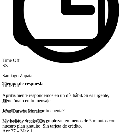
Time Off
SZ
Santiago Zapata
Tiempo de respuesta
Time Off
Normalmente respondemos en un día hábil. Si es urgente,
Apr 16
menciónalo en tu mensaje.
JD
¿Prefieres explorar por tu cuenta?
John Darwin Morales
La mayoría de equipos empiezan en menos de 5 minutos con
My holiday week (32k ...
nuestro plan gratuito. Sin tarjeta de crédito.
Apr 27 – May 1