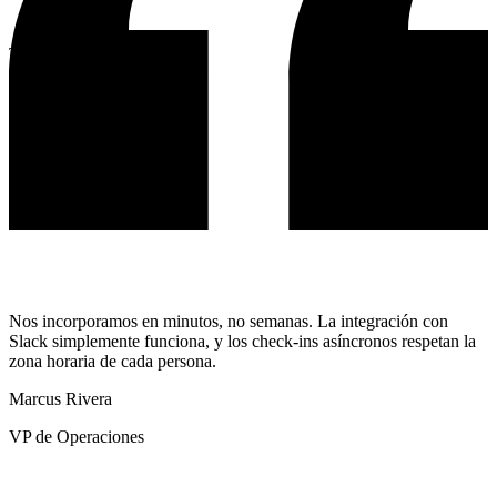
Top Giver
SF
#1
Sergio Florez
12
Given
+10 Kudos++
Give kudos
Nos incorporamos en minutos, no semanas. La integración con
Slack simplemente funciona, y los check-ins asíncronos respetan la
zona horaria de cada persona.
Marcus Rivera
VP de Operaciones