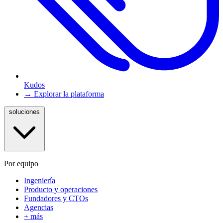
Kudos
→ Explorar la plataforma
soluciones
Por equipo
Ingeniería
Producto y operaciones
Fundadores y CTOs
Agencias
+ más