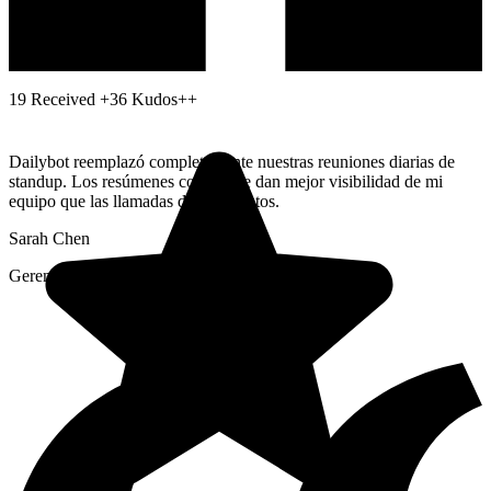
Top Receiver
SZ
#1
Santiago Zapata
19
Received
+36 Kudos++
Dailybot reemplazó completamente nuestras reuniones diarias de
standup. Los resúmenes con IA me dan mejor visibilidad de mi
equipo que las llamadas de 30 minutos.
Sarah Chen
Gerente de Ingeniería