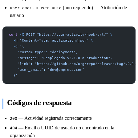
o
(uno requerido) — Atribución de
user_email
user_uuid
usuario
curl
 -X
 POST
 "https://your-activity-hook-url/"
 \
  -H
 "Content-Type: application/json"
 \
  -d
 '{
    "custom_type": "deployment",
    "message": "Desplegado v2.1.0 a producción",
    "link": "https://github.com/org/repo/releases/tag/v2.1.
    "user_email": "
dev@empresa.com
"
  }'
Códigos de respuesta
— Actividad registrada correctamente
200
— Email o UUID de usuario no encontrado en la
404
organización