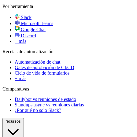
Por herramienta
Slack
Microsoft Teams
Google Chat
Discord
+ más
Recetas de automatización
Automatización de chat
Gates de aprobación de CI/CD
Ciclo de vida de formularios
+ más
Comparativas
Dailybot vs reuniones de estado
Standups async vs reuniones diarias
¿Por qué no solo Slack?
recursos