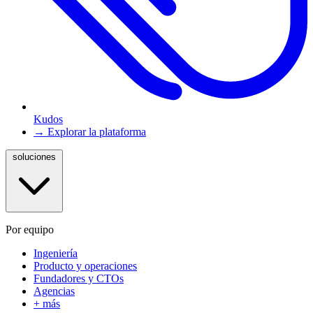
Kudos
→ Explorar la plataforma
soluciones
Por equipo
Ingeniería
Producto y operaciones
Fundadores y CTOs
Agencias
+ más