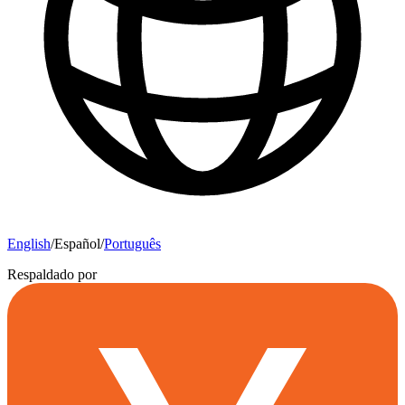
English
/
Español
/
Português
Respaldado por