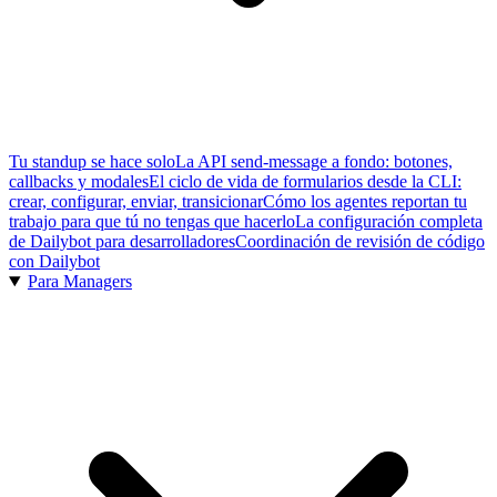
Tu standup se hace solo
La API send-message a fondo: botones,
callbacks y modales
El ciclo de vida de formularios desde la CLI:
crear, configurar, enviar, transicionar
Cómo los agentes reportan tu
trabajo para que tú no tengas que hacerlo
La configuración completa
de Dailybot para desarrolladores
Coordinación de revisión de código
con Dailybot
Para Managers