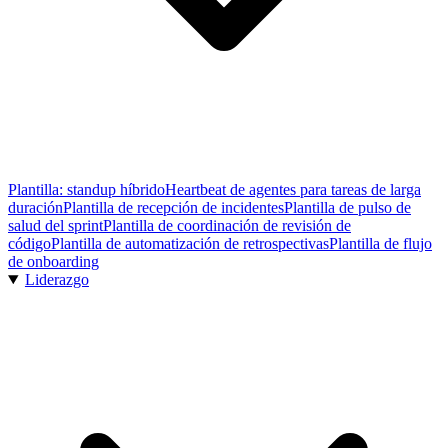
Plantilla: standup híbrido
Heartbeat de agentes para tareas de larga
duración
Plantilla de recepción de incidentes
Plantilla de pulso de
salud del sprint
Plantilla de coordinación de revisión de
código
Plantilla de automatización de retrospectivas
Plantilla de flujo
de onboarding
Liderazgo