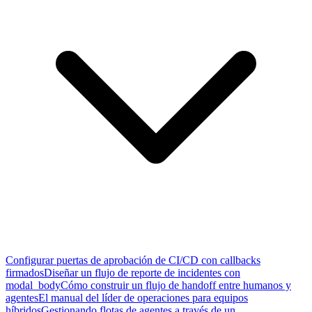
Configurar puertas de aprobación de CI/CD con callbacks
firmados
Diseñar un flujo de reporte de incidentes con
modal_body
Cómo construir un flujo de handoff entre humanos y
agentes
El manual del líder de operaciones para equipos
híbridos
Gestionando flotas de agentes a través de un