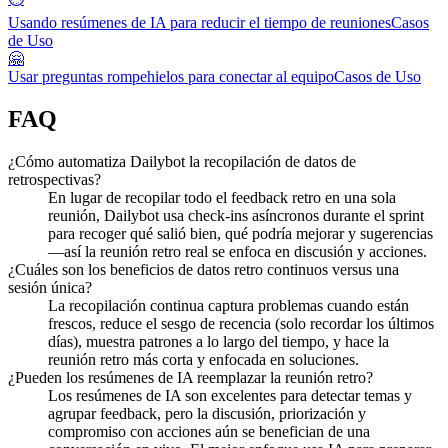
Usando resúmenes de IA para reducir el tiempo de reuniones
Casos
de Uso
🤗
Usar preguntas rompehielos para conectar al equipo
Casos de Uso
FAQ
¿Cómo automatiza Dailybot la recopilación de datos de
retrospectivas?
En lugar de recopilar todo el feedback retro en una sola
reunión, Dailybot usa check-ins asíncronos durante el sprint
para recoger qué salió bien, qué podría mejorar y sugerencias
—así la reunión retro real se enfoca en discusión y acciones.
¿Cuáles son los beneficios de datos retro continuos versus una
sesión única?
La recopilación continua captura problemas cuando están
frescos, reduce el sesgo de recencia (solo recordar los últimos
días), muestra patrones a lo largo del tiempo, y hace la
reunión retro más corta y enfocada en soluciones.
¿Pueden los resúmenes de IA reemplazar la reunión retro?
Los resúmenes de IA son excelentes para detectar temas y
agrupar feedback, pero la discusión, priorización y
compromiso con acciones aún se benefician de una