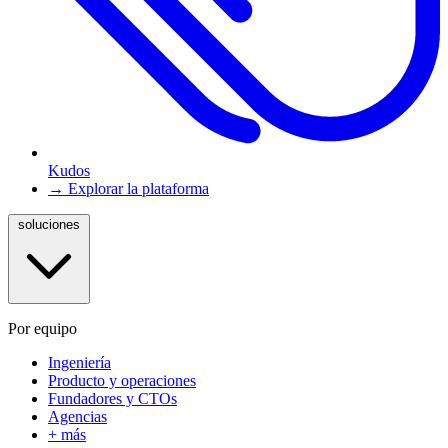
Kudos
→ Explorar la plataforma
soluciones
Por equipo
Ingeniería
Producto y operaciones
Fundadores y CTOs
Agencias
+ más