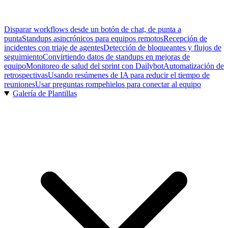
Disparar workflows desde un botón de chat, de punta a
punta
Standups asincrónicos para equipos remotos
Recepción de
incidentes con triaje de agentes
Detección de bloqueantes y flujos de
seguimiento
Convirtiendo datos de standups en mejoras de
equipo
Monitoreo de salud del sprint con Dailybot
Automatización de
retrospectivas
Usando resúmenes de IA para reducir el tiempo de
reuniones
Usar preguntas rompehielos para conectar al equipo
Galería de Plantillas