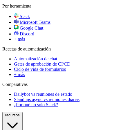
Por herramienta
Slack
Microsoft Teams
Google Chat
Discord
+ más
Recetas de automatización
Automatización de chat
Gates de aprobación de CI/CD
Ciclo de vida de formularios
+ más
Comparativas
Dailybot vs reuniones de estado
Standups async vs reuniones diarias
¿Por qué no solo Slack?
recursos