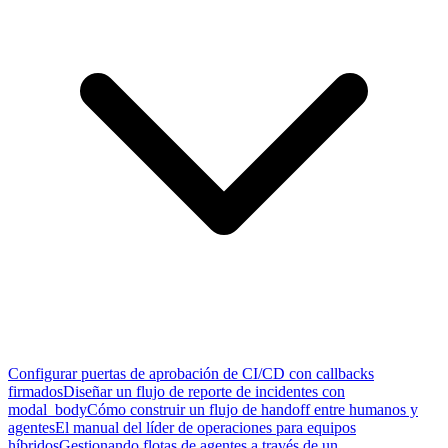
Configurar puertas de aprobación de CI/CD con callbacks
firmados
Diseñar un flujo de reporte de incidentes con
modal_body
Cómo construir un flujo de handoff entre humanos y
agentes
El manual del líder de operaciones para equipos
híbridos
Gestionando flotas de agentes a través de un