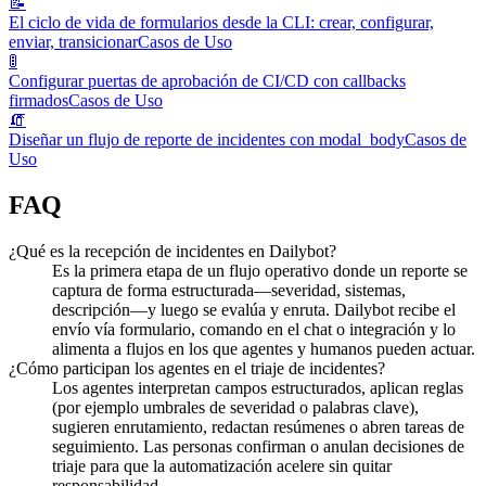
📝
El ciclo de vida de formularios desde la CLI: crear, configurar,
enviar, transicionar
Casos de Uso
🚦
Configurar puertas de aprobación de CI/CD con callbacks
firmados
Casos de Uso
🧯
Diseñar un flujo de reporte de incidentes con modal_body
Casos de
Uso
FAQ
¿Qué es la recepción de incidentes en Dailybot?
Es la primera etapa de un flujo operativo donde un reporte se
captura de forma estructurada—severidad, sistemas,
descripción—y luego se evalúa y enruta. Dailybot recibe el
envío vía formulario, comando en el chat o integración y lo
alimenta a flujos en los que agentes y humanos pueden actuar.
¿Cómo participan los agentes en el triaje de incidentes?
Los agentes interpretan campos estructurados, aplican reglas
(por ejemplo umbrales de severidad o palabras clave),
sugieren enrutamiento, redactan resúmenes o abren tareas de
seguimiento. Las personas confirman o anulan decisiones de
triaje para que la automatización acelere sin quitar
responsabilidad.