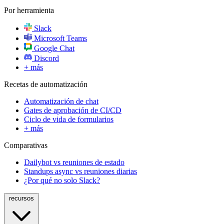
Por herramienta
Slack
Microsoft Teams
Google Chat
Discord
+ más
Recetas de automatización
Automatización de chat
Gates de aprobación de CI/CD
Ciclo de vida de formularios
+ más
Comparativas
Dailybot vs reuniones de estado
Standups async vs reuniones diarias
¿Por qué no solo Slack?
recursos