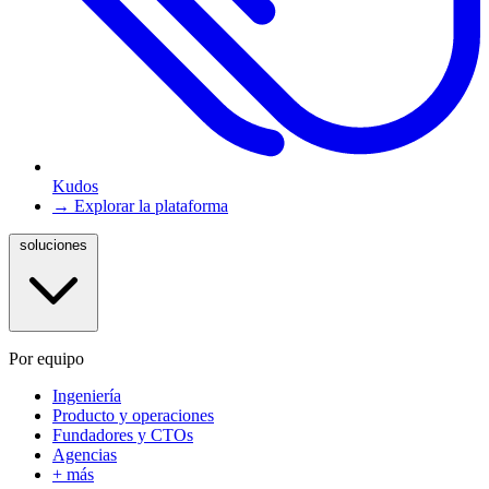
Kudos
→ Explorar la plataforma
soluciones
Por equipo
Ingeniería
Producto y operaciones
Fundadores y CTOs
Agencias
+ más