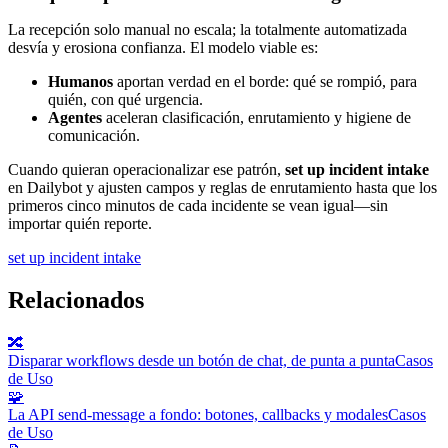
La recepción solo manual no escala; la totalmente automatizada
desvía y erosiona confianza. El modelo viable es:
Humanos
aportan verdad en el borde: qué se rompió, para
quién, con qué urgencia.
Agentes
aceleran clasificación, enrutamiento y higiene de
comunicación.
Cuando quieran operacionalizar ese patrón,
set up incident intake
en Dailybot y ajusten campos y reglas de enrutamiento hasta que los
primeros cinco minutos de cada incidente se vean igual—sin
importar quién reporte.
set up incident intake
Relacionados
🔀
Disparar workflows desde un botón de chat, de punta a punta
Casos
de Uso
🧩
La API send-message a fondo: botones, callbacks y modales
Casos
de Uso