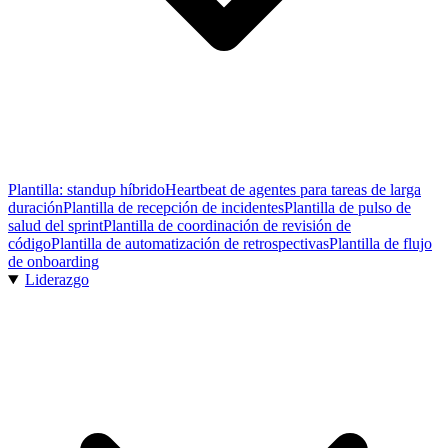
Plantilla: standup híbrido
Heartbeat de agentes para tareas de larga
duración
Plantilla de recepción de incidentes
Plantilla de pulso de
salud del sprint
Plantilla de coordinación de revisión de
código
Plantilla de automatización de retrospectivas
Plantilla de flujo
de onboarding
Liderazgo