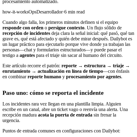
procesamiento automatizado.
how-it-works
Ops
Desarrollador
·
6 min read
Cuando algo falla, los primeros minutos definen si el equipo
responde con orden
o
persigue contexto
. Un flujo sólido de
recepción de incidentes
deja clara la señal inicial: qué pasó, qué tan
grave es, qué está afectado y quién debe mirar después. Dailybot es
un lugar práctico para ejecutarlo porque vive donde ya trabajan las
personas—chat y formularios estructurados—y puede pasar el
testigo a
agentes
para el triaje sin sacar al humano del circuito.
Este artículo recorre el patrón:
reporte → estructura → triaje →
enrutamiento → actualización en línea de tiempo
—con énfasis
en combinar
reporte humano
y
procesamiento por agentes
.
Paso uno: cómo se reporta el incidente
Los incidentes rara vez llegan en una plantilla limpia. Alguien
escribe en un canal, abre un ticket vago o reenvía una alerta. Una
recepción madura
acota la puerta de entrada
sin frenar la
urgencia.
Puntos de entrada comunes en configuraciones con Dailybot: