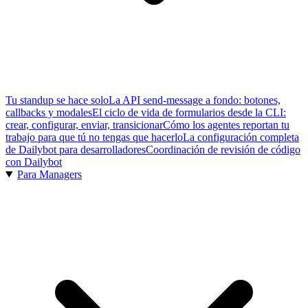
Tu standup se hace solo
La API send-message a fondo: botones,
callbacks y modales
El ciclo de vida de formularios desde la CLI:
crear, configurar, enviar, transicionar
Cómo los agentes reportan tu
trabajo para que tú no tengas que hacerlo
La configuración completa
de Dailybot para desarrolladores
Coordinación de revisión de código
con Dailybot
Para Managers