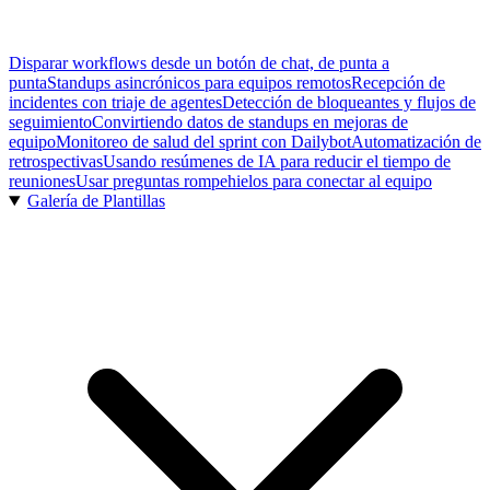
Disparar workflows desde un botón de chat, de punta a
punta
Standups asincrónicos para equipos remotos
Recepción de
incidentes con triaje de agentes
Detección de bloqueantes y flujos de
seguimiento
Convirtiendo datos de standups en mejoras de
equipo
Monitoreo de salud del sprint con Dailybot
Automatización de
retrospectivas
Usando resúmenes de IA para reducir el tiempo de
reuniones
Usar preguntas rompehielos para conectar al equipo
Galería de Plantillas