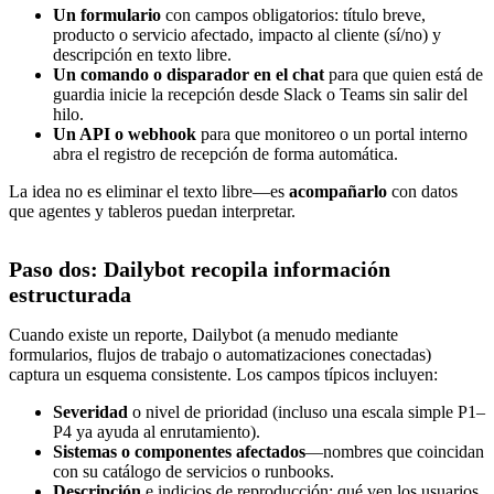
Un formulario
con campos obligatorios: título breve,
producto o servicio afectado, impacto al cliente (sí/no) y
descripción en texto libre.
Un comando o disparador en el chat
para que quien está de
guardia inicie la recepción desde Slack o Teams sin salir del
hilo.
Un API o webhook
para que monitoreo o un portal interno
abra el registro de recepción de forma automática.
La idea no es eliminar el texto libre—es
acompañarlo
con datos
que agentes y tableros puedan interpretar.
Paso dos: Dailybot recopila información
estructurada
Cuando existe un reporte, Dailybot (a menudo mediante
formularios, flujos de trabajo o automatizaciones conectadas)
captura un esquema consistente. Los campos típicos incluyen:
Severidad
o nivel de prioridad (incluso una escala simple P1–
P4 ya ayuda al enrutamiento).
Sistemas o componentes afectados
—nombres que coincidan
con su catálogo de servicios o runbooks.
Descripción
e indicios de reproducción: qué ven los usuarios,