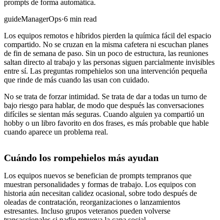
prompts de forma automática.
guide
Manager
Ops
·
6 min read
Los equipos remotos e híbridos pierden la química fácil del espacio
compartido. No se cruzan en la misma cafetera ni escuchan planes
de fin de semana de paso. Sin un poco de estructura, las reuniones
saltan directo al trabajo y las personas siguen parcialmente invisibles
entre sí. Las preguntas rompehielos son una intervención pequeña
que rinde de más cuando las usan con cuidado.
No se trata de forzar intimidad. Se trata de dar a todas un turno de
bajo riesgo para hablar, de modo que después las conversaciones
difíciles se sientan más seguras. Cuando alguien ya compartió un
hobby o un libro favorito en dos frases, es más probable que hable
cuando aparece un problema real.
Cuándo los rompehielos más ayudan
Los equipos nuevos se benefician de prompts tempranos que
muestran personalidades y formas de trabajo. Los equipos con
historia aún necesitan calidez ocasional, sobre todo después de
oleadas de contratación, reorganizaciones o lanzamientos
estresantes. Incluso grupos veteranos pueden volverse
transaccionales si nadie renueva la capa social.