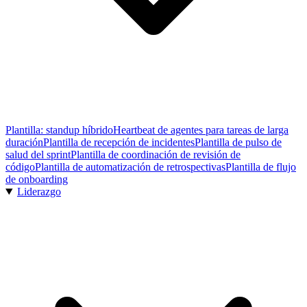
Plantilla: standup híbrido
Heartbeat de agentes para tareas de larga
duración
Plantilla de recepción de incidentes
Plantilla de pulso de
salud del sprint
Plantilla de coordinación de revisión de
código
Plantilla de automatización de retrospectivas
Plantilla de flujo
de onboarding
Liderazgo