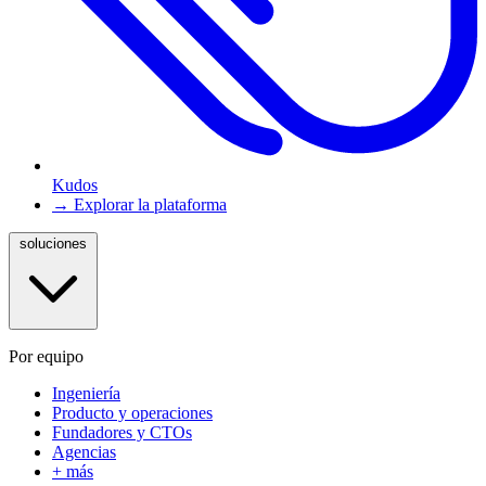
Kudos
→ Explorar la plataforma
soluciones
Por equipo
Ingeniería
Producto y operaciones
Fundadores y CTOs
Agencias
+ más