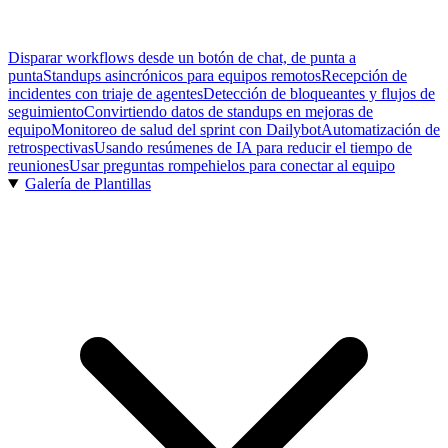
Disparar workflows desde un botón de chat, de punta a
punta
Standups asincrónicos para equipos remotos
Recepción de
incidentes con triaje de agentes
Detección de bloqueantes y flujos de
seguimiento
Convirtiendo datos de standups en mejoras de
equipo
Monitoreo de salud del sprint con Dailybot
Automatización de
retrospectivas
Usando resúmenes de IA para reducir el tiempo de
reuniones
Usar preguntas rompehielos para conectar al equipo
Galería de Plantillas