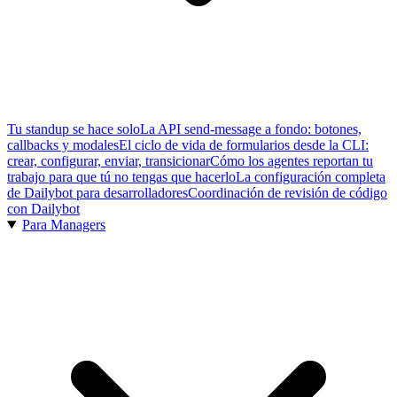
Tu standup se hace solo
La API send-message a fondo: botones,
callbacks y modales
El ciclo de vida de formularios desde la CLI:
crear, configurar, enviar, transicionar
Cómo los agentes reportan tu
trabajo para que tú no tengas que hacerlo
La configuración completa
de Dailybot para desarrolladores
Coordinación de revisión de código
con Dailybot
Para Managers