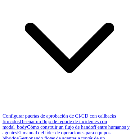
Configurar puertas de aprobación de CI/CD con callbacks
firmados
Diseñar un flujo de reporte de incidentes con
modal_body
Cómo construir un flujo de handoff entre humanos y
agentes
El manual del líder de operaciones para equipos
híbridos
Gestionando flotas de agentes a través de un