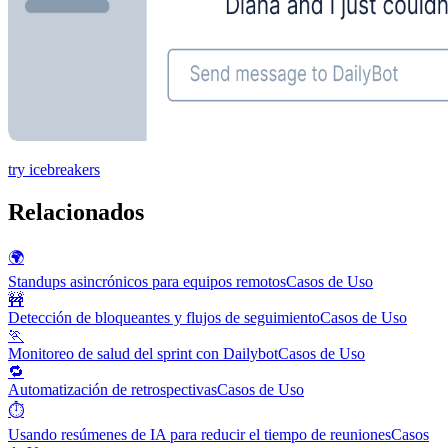
try icebreakers
Relacionados
🌍
Standups asincrónicos para equipos remotos
Casos de Uso
🚧
Detección de bloqueantes y flujos de seguimiento
Casos de Uso
🏃
Monitoreo de salud del sprint con Dailybot
Casos de Uso
🔁
Automatización de retrospectivas
Casos de Uso
⏱️
Usando resúmenes de IA para reducir el tiempo de reuniones
Casos