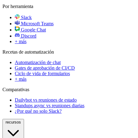
Por herramienta
Slack
Microsoft Teams
Google Chat
Discord
+ más
Recetas de automatización
Automatización de chat
Gates de aprobación de CI/CD
Ciclo de vida de formularios
+ más
Comparativas
Dailybot vs reuniones de estado
Standups async vs reuniones diarias
¿Por qué no solo Slack?
recursos