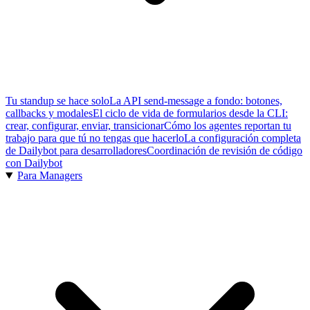
Tu standup se hace solo
La API send-message a fondo: botones,
callbacks y modales
El ciclo de vida de formularios desde la CLI:
crear, configurar, enviar, transicionar
Cómo los agentes reportan tu
trabajo para que tú no tengas que hacerlo
La configuración completa
de Dailybot para desarrolladores
Coordinación de revisión de código
con Dailybot
Para Managers