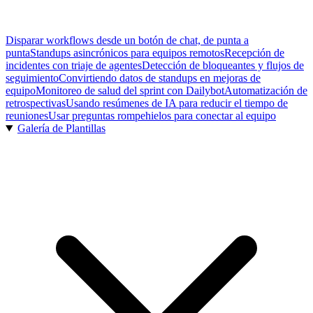
Disparar workflows desde un botón de chat, de punta a
punta
Standups asincrónicos para equipos remotos
Recepción de
incidentes con triaje de agentes
Detección de bloqueantes y flujos de
seguimiento
Convirtiendo datos de standups en mejoras de
equipo
Monitoreo de salud del sprint con Dailybot
Automatización de
retrospectivas
Usando resúmenes de IA para reducir el tiempo de
reuniones
Usar preguntas rompehielos para conectar al equipo
Galería de Plantillas