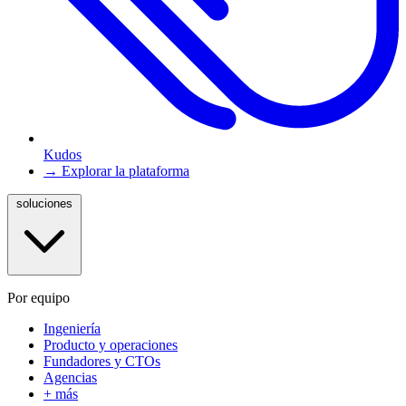
Kudos
→ Explorar la plataforma
soluciones
Por equipo
Ingeniería
Producto y operaciones
Fundadores y CTOs
Agencias
+ más