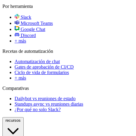
Por herramienta
Slack
Microsoft Teams
Google Chat
Discord
+ más
Recetas de automatización
Automatización de chat
Gates de aprobación de CI/CD
Ciclo de vida de formularios
+ más
Comparativas
Dailybot vs reuniones de estado
Standups async vs reuniones diarias
¿Por qué no solo Slack?
recursos