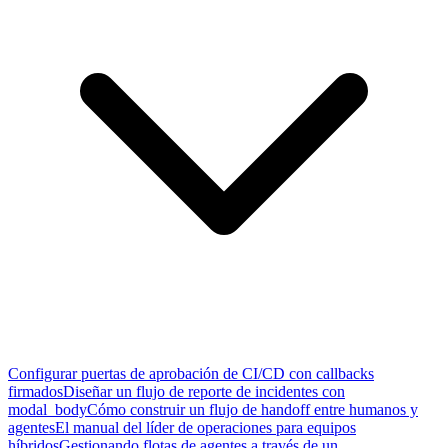
Configurar puertas de aprobación de CI/CD con callbacks
firmados
Diseñar un flujo de reporte de incidentes con
modal_body
Cómo construir un flujo de handoff entre humanos y
agentes
El manual del líder de operaciones para equipos
híbridos
Gestionando flotas de agentes a través de un