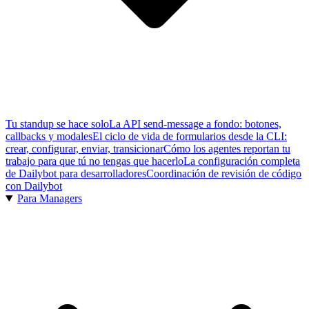
Tu standup se hace solo
La API send-message a fondo: botones,
callbacks y modales
El ciclo de vida de formularios desde la CLI:
crear, configurar, enviar, transicionar
Cómo los agentes reportan tu
trabajo para que tú no tengas que hacerlo
La configuración completa
de Dailybot para desarrolladores
Coordinación de revisión de código
con Dailybot
Para Managers