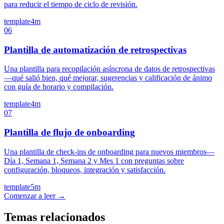
para reducir el tiempo de ciclo de revisión.
template
4m
06
Plantilla de automatización de retrospectivas
Una plantilla para recopilación asíncrona de datos de retrospectivas
—qué salió bien, qué mejorar, sugerencias y calificación de ánimo
con guía de horario y compilación.
template
4m
07
Plantilla de flujo de onboarding
Una plantilla de check-ins de onboarding para nuevos miembros—
Día 1, Semana 1, Semana 2 y Mes 1 con preguntas sobre
configuración, bloqueos, integración y satisfacción.
template
5m
Comenzar a leer →
Temas relacionados