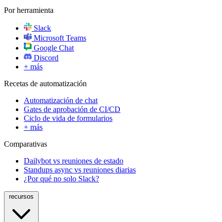
Por herramienta
Slack
Microsoft Teams
Google Chat
Discord
+ más
Recetas de automatización
Automatización de chat
Gates de aprobación de CI/CD
Ciclo de vida de formularios
+ más
Comparativas
Dailybot vs reuniones de estado
Standups async vs reuniones diarias
¿Por qué no solo Slack?
recursos