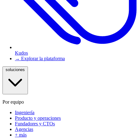
Kudos
→ Explorar la plataforma
soluciones
Por equipo
Ingeniería
Producto y operaciones
Fundadores y CTOs
Agencias
+ más