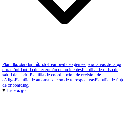
Plantilla: standup híbrido
Heartbeat de agentes para tareas de larga
duración
Plantilla de recepción de incidentes
Plantilla de pulso de
salud del sprint
Plantilla de coordinación de revisión de
código
Plantilla de automatización de retrospectivas
Plantilla de flujo
de onboarding
Liderazgo