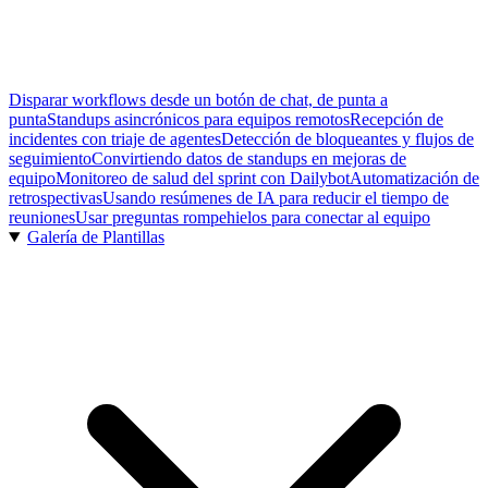
Disparar workflows desde un botón de chat, de punta a
punta
Standups asincrónicos para equipos remotos
Recepción de
incidentes con triaje de agentes
Detección de bloqueantes y flujos de
seguimiento
Convirtiendo datos de standups en mejoras de
equipo
Monitoreo de salud del sprint con Dailybot
Automatización de
retrospectivas
Usando resúmenes de IA para reducir el tiempo de
reuniones
Usar preguntas rompehielos para conectar al equipo
Galería de Plantillas