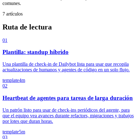
comunes.
7 artículos
Ruta de lectura
01
Plantilla: standup híbrido
Una plantilla de check-in de Dailybot lista para usar que recopila
actualizaciones de humanos y agentes de código en un solo flujo.
template
4m
02
Heartbeat de agentes para tareas de larga duración
Un patrón listo para usar de check-ins periódicos del agente, para
que el equipo vea avances durante refactors, migraciones y trabajos
por lotes que duran horas.
template
5m
03