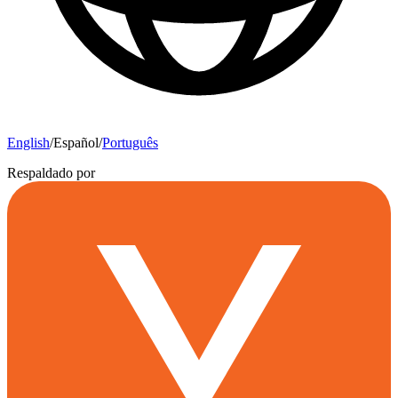
English
/
Español
/
Português
Respaldado por