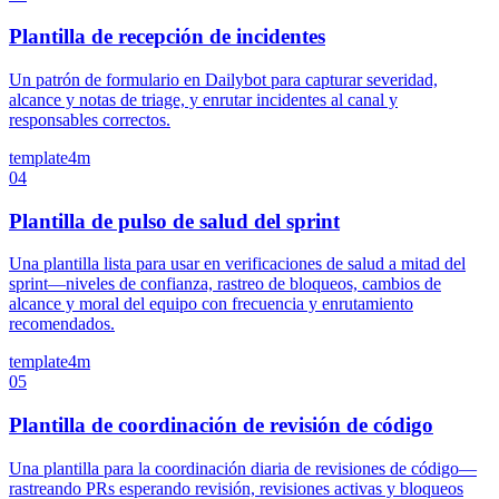
Plantilla de recepción de incidentes
Un patrón de formulario en Dailybot para capturar severidad,
alcance y notas de triage, y enrutar incidentes al canal y
responsables correctos.
template
4m
04
Plantilla de pulso de salud del sprint
Una plantilla lista para usar en verificaciones de salud a mitad del
sprint—niveles de confianza, rastreo de bloqueos, cambios de
alcance y moral del equipo con frecuencia y enrutamiento
recomendados.
template
4m
05
Plantilla de coordinación de revisión de código
Una plantilla para la coordinación diaria de revisiones de código—
rastreando PRs esperando revisión, revisiones activas y bloqueos