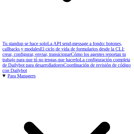
Tu standup se hace solo
La API send-message a fondo: botones,
callbacks y modales
El ciclo de vida de formularios desde la CLI:
crear, configurar, enviar, transicionar
Cómo los agentes reportan tu
trabajo para que tú no tengas que hacerlo
La configuración completa
de Dailybot para desarrolladores
Coordinación de revisión de código
con Dailybot
Para Managers