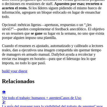
o decisiones en reuniones de staff.
Apuesten por esas; recorten o
acorten el resto.
Si los líderes siguen pidiendo el mismo hueco de
información, agreguen un bloque enfocado en lugar de ensanchar
todo.
Opcional: métricas ligeras—aperturas, respuestas o un “¿les
sirvió?”—pueden complementar el feedback anecdótico. El objetivo
es un resumen que
se gane
su lugar en la semana, no uno que exista
porque alguien impuso una plantilla.
Cuando el resumen es ajustado, automatizado y calibrado a lectores
reales, dan a ejecutivos una imagen compartida sin quemar tiempo
de managers en armado manual. Dailybot ayuda a recolectar y
enviar esa imagen en horario—para que el liderazgo lea lo que
importa, no todo lo que pasó.
build your digest
Relacionados
👁️
Ver todo el trabajo: humanos + agentes
Casos de Uso
🔭
La guía del manager para la visibilidad del trabajo de agentes
Casos