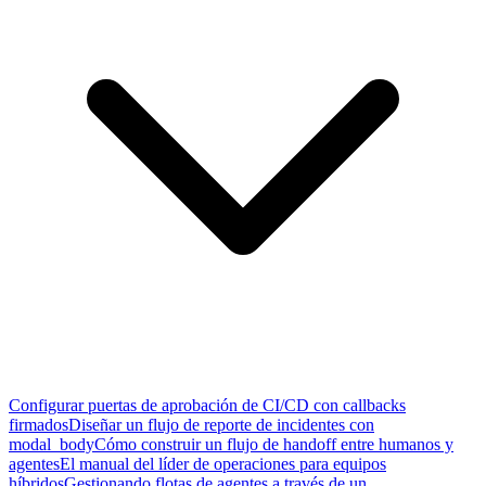
Configurar puertas de aprobación de CI/CD con callbacks
firmados
Diseñar un flujo de reporte de incidentes con
modal_body
Cómo construir un flujo de handoff entre humanos y
agentes
El manual del líder de operaciones para equipos
híbridos
Gestionando flotas de agentes a través de un