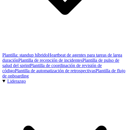
Plantilla: standup híbrido
Heartbeat de agentes para tareas de larga
duración
Plantilla de recepción de incidentes
Plantilla de pulso de
salud del sprint
Plantilla de coordinación de revisión de
código
Plantilla de automatización de retrospectivas
Plantilla de flujo
de onboarding
Liderazgo