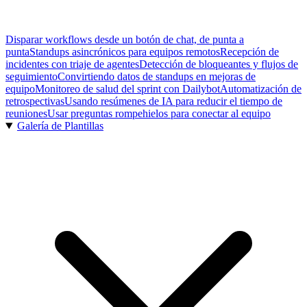
Disparar workflows desde un botón de chat, de punta a
punta
Standups asincrónicos para equipos remotos
Recepción de
incidentes con triaje de agentes
Detección de bloqueantes y flujos de
seguimiento
Convirtiendo datos de standups en mejoras de
equipo
Monitoreo de salud del sprint con Dailybot
Automatización de
retrospectivas
Usando resúmenes de IA para reducir el tiempo de
reuniones
Usar preguntas rompehielos para conectar al equipo
Galería de Plantillas