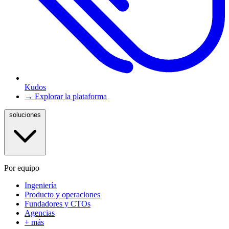
Kudos
→ Explorar la plataforma
soluciones
Por equipo
Ingeniería
Producto y operaciones
Fundadores y CTOs
Agencias
+ más