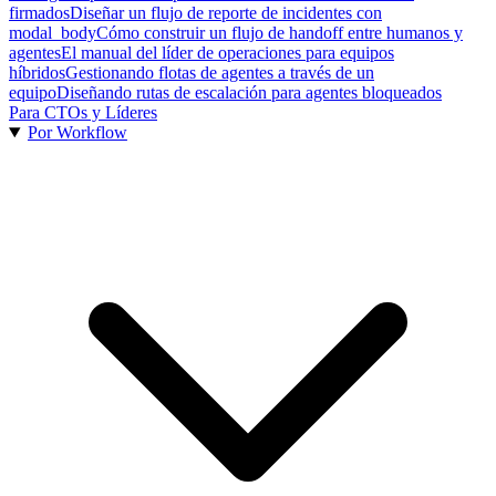
firmados
Diseñar un flujo de reporte de incidentes con
modal_body
Cómo construir un flujo de handoff entre humanos y
agentes
El manual del líder de operaciones para equipos
híbridos
Gestionando flotas de agentes a través de un
equipo
Diseñando rutas de escalación para agentes bloqueados
Para CTOs y Líderes
Por Workflow