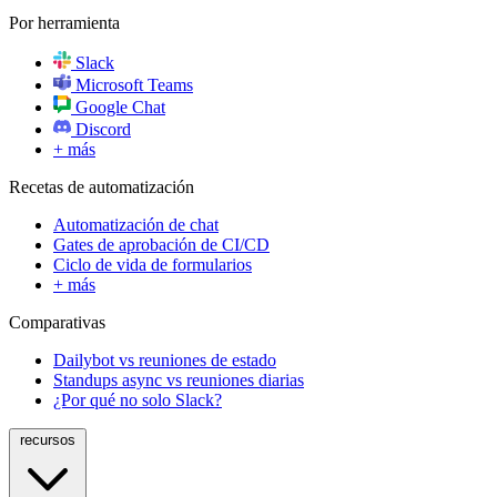
Por herramienta
Slack
Microsoft Teams
Google Chat
Discord
+ más
Recetas de automatización
Automatización de chat
Gates de aprobación de CI/CD
Ciclo de vida de formularios
+ más
Comparativas
Dailybot vs reuniones de estado
Standups async vs reuniones diarias
¿Por qué no solo Slack?
recursos