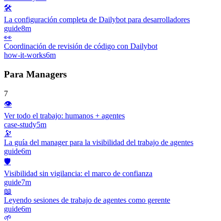
🛠️
La configuración completa de Dailybot para desarrolladores
guide
8m
👀
Coordinación de revisión de código con Dailybot
how-it-works
6m
Para Managers
7
👁️
Ver todo el trabajo: humanos + agentes
case-study
5m
🔭
La guía del manager para la visibilidad del trabajo de agentes
guide
6m
🛡️
Visibilidad sin vigilancia: el marco de confianza
guide
7m
📖
Leyendo sesiones de trabajo de agentes como gerente
guide
6m
🌱