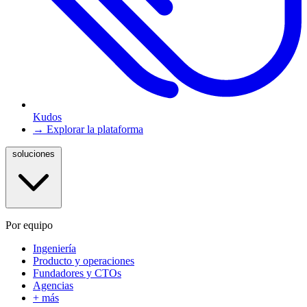
Kudos
→ Explorar la plataforma
soluciones
Por equipo
Ingeniería
Producto y operaciones
Fundadores y CTOs
Agencias
+ más