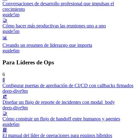
Conversaciones de desarrollo profesional que impulsan el
crecimiento
guide
5m
🤝
Cómo hacer más productivas las reuniones uno a uno
guide
5m
📊
Creando un resumen de liderazgo que importa
guide
6m
Para Líderes de Ops
6
🚦
Configurar puertas de aprobación de CI/CD con callbacks firmados
deep-dive
9m
🧯
Diseñar un flujo de reporte de incidentes con modal_body
deep-dive
9m
🤝
Cómo construir un flujo de handoff entre humanos y agentes
guide
6m
📘
El manual del líder de operaciones para equipos híbridos