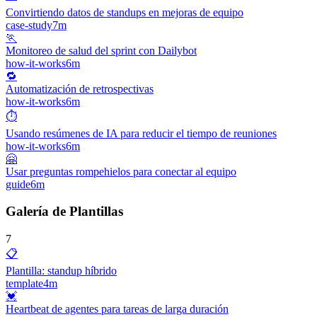
Convirtiendo datos de standups en mejoras de equipo
case-study
7m
🏃
Monitoreo de salud del sprint con Dailybot
how-it-works
6m
🔁
Automatización de retrospectivas
how-it-works
6m
⏱️
Usando resúmenes de IA para reducir el tiempo de reuniones
how-it-works
6m
🤗
Usar preguntas rompehielos para conectar al equipo
guide
6m
Galería de Plantillas
7
📋
Plantilla: standup híbrido
template
4m
💓
Heartbeat de agentes para tareas de larga duración