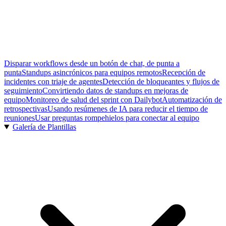
Disparar workflows desde un botón de chat, de punta a
punta
Standups asincrónicos para equipos remotos
Recepción de
incidentes con triaje de agentes
Detección de bloqueantes y flujos de
seguimiento
Convirtiendo datos de standups en mejoras de
equipo
Monitoreo de salud del sprint con Dailybot
Automatización de
retrospectivas
Usando resúmenes de IA para reducir el tiempo de
reuniones
Usar preguntas rompehielos para conectar al equipo
Galería de Plantillas