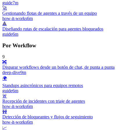
guide
7m
🚀
Gestionando flotas de agentes a través de un equipo
how-it-works
6m
🔺
Diseñando rutas de escalación para agentes bloqueados
guide
6m
Por Workflow
9
🔀
Disparar workflows desde un botón de chat, de punta a punta
deep-dive
9m
🌍
Standups asincrónicos para equipos remotos
guide
6m
🚨
Recepción de incidentes con triaje de agentes
how-it-works
6m
🚧
Detección de bloqueantes y flujos de seguimiento
how-it-works
6m
📈