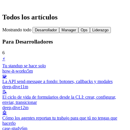
Todos los artículos
Mostrando todo
Desarrollador
Manager
Ops
Liderazgo
Para Desarrolladores
6
⚡
Tu standup se hace solo
how-it-works
5m
🧩
La API send-message a fondo: botones, callbacks y modales
deep-dive
11m
📝
El ciclo de vida de formularios desde la CLI: crear, configurar,
enviar, transicionar
deep-dive
12m
🤖
Cómo los agentes reportan tu trabajo para que tú no tengas que
hacerlo
case-study
6m