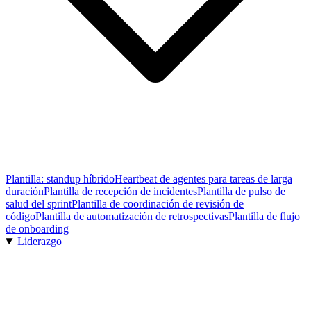
Plantilla: standup híbrido
Heartbeat de agentes para tareas de larga
duración
Plantilla de recepción de incidentes
Plantilla de pulso de
salud del sprint
Plantilla de coordinación de revisión de
código
Plantilla de automatización de retrospectivas
Plantilla de flujo
de onboarding
Liderazgo