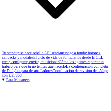
Tu standup se hace solo
La API send-message a fondo: botones,
callbacks y modales
El ciclo de vida de formularios desde la CLI:
crear, configurar, enviar, transicionar
Cómo los agentes reportan tu
trabajo para que tú no tengas que hacerlo
La configuración completa
de Dailybot para desarrolladores
Coordinación de revisión de código
con Dailybot
Para Managers