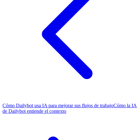
Cómo Dailybot usa IA para mejorar sus flujos de trabajo
Cómo la IA
de Dailybot entiende el contexto