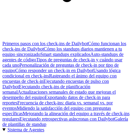
Primeros pasos con los check-ins de Dailybot
Cómo funcionan los
check-ins de Dailybot
Cómo los standups diarios mantienen a tu
equipo sincronizado
Smart standups explicados
Auto-standups de
agentes de código
Tipos de preguntas de check-in y cuándo usar
cada uno
Personalización de preguntas de check-in por tipo de
equipo
Cómo responder un check-in en Dailybot
Usando lógica
condicional en check-ins
Rastreando el ánimo del equipo con
encuestas de check-in
Ejecutando encuestas de pulso con
Dailybot
Ejecutando check-ins de planificación
semanal
Actualizaciones semanales de estado que mejoran el
desempeño del equipo
Exportando datos de check-in para
reportes
Frecuencia de check-ins: diaria vs. semanal vs. por
eventos
Midiendo la satisfacción del equipo con preguntas
específicas
Mejorando la alineación del equipo a través de check-ins
regulares
Ejecutando retrospectivas asíncronas con Dailybot
Galería
de plantillas de standup
Sistema de Agentes