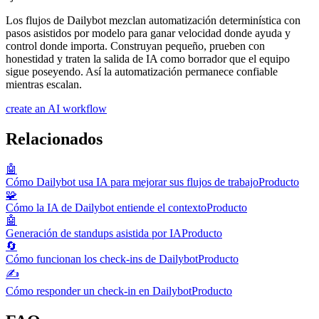
Los flujos de Dailybot mezclan automatización determinística con
pasos asistidos por modelo para ganar velocidad donde ayuda y
control donde importa. Construyan pequeño, prueben con
honestidad y traten la salida de IA como borrador que el equipo
sigue poseyendo. Así la automatización permanece confiable
mientras escalan.
create an AI workflow
Relacionados
🤖
Cómo Dailybot usa IA para mejorar sus flujos de trabajo
Producto
🧩
Cómo la IA de Dailybot entiende el contexto
Producto
🤖
Generación de standups asistida por IA
Producto
🔄
Cómo funcionan los check-ins de Dailybot
Producto
✍️
Cómo responder un check-in en Dailybot
Producto