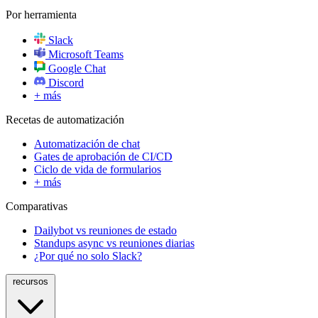
Por herramienta
Slack
Microsoft Teams
Google Chat
Discord
+ más
Recetas de automatización
Automatización de chat
Gates de aprobación de CI/CD
Ciclo de vida de formularios
+ más
Comparativas
Dailybot vs reuniones de estado
Standups async vs reuniones diarias
¿Por qué no solo Slack?
recursos