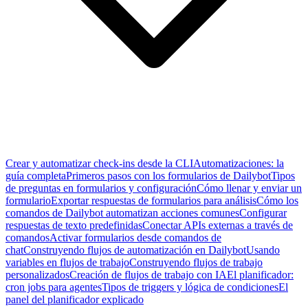
Crear y automatizar check-ins desde la CLI
Automatizaciones: la
guía completa
Primeros pasos con los formularios de Dailybot
Tipos
de preguntas en formularios y configuración
Cómo llenar y enviar un
formulario
Exportar respuestas de formularios para análisis
Cómo los
comandos de Dailybot automatizan acciones comunes
Configurar
respuestas de texto predefinidas
Conectar APIs externas a través de
comandos
Activar formularios desde comandos de
chat
Construyendo flujos de automatización en Dailybot
Usando
variables en flujos de trabajo
Construyendo flujos de trabajo
personalizados
Creación de flujos de trabajo con IA
El planificador:
cron jobs para agentes
Tipos de triggers y lógica de condiciones
El
panel del planificador explicado