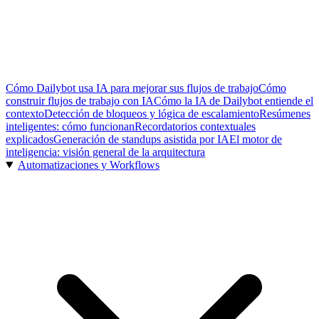
Cómo Dailybot usa IA para mejorar sus flujos de trabajo
Cómo
construir flujos de trabajo con IA
Cómo la IA de Dailybot entiende el
contexto
Detección de bloqueos y lógica de escalamiento
Resúmenes
inteligentes: cómo funcionan
Recordatorios contextuales
explicados
Generación de standups asistida por IA
El motor de
inteligencia: visión general de la arquitectura
Automatizaciones y Workflows