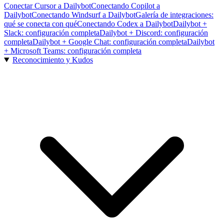
Conectar Cursor a Dailybot
Conectando Copilot a
Dailybot
Conectando Windsurf a Dailybot
Galería de integraciones:
qué se conecta con qué
Conectando Codex a Dailybot
Dailybot +
Slack: configuración completa
Dailybot + Discord: configuración
completa
Dailybot + Google Chat: configuración completa
Dailybot
+ Microsoft Teams: configuración completa
Reconocimiento y Kudos