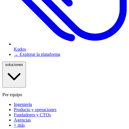
Kudos
→ Explorar la plataforma
soluciones
Por equipo
Ingeniería
Producto y operaciones
Fundadores y CTOs
Agencias
+ más