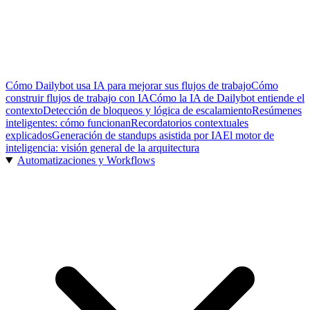
Cómo Dailybot usa IA para mejorar sus flujos de trabajo
Cómo
construir flujos de trabajo con IA
Cómo la IA de Dailybot entiende el
contexto
Detección de bloqueos y lógica de escalamiento
Resúmenes
inteligentes: cómo funcionan
Recordatorios contextuales
explicados
Generación de standups asistida por IA
El motor de
inteligencia: visión general de la arquitectura
Automatizaciones y Workflows