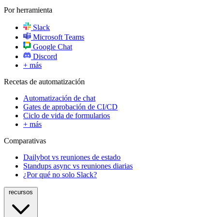
Por herramienta
Slack
Microsoft Teams
Google Chat
Discord
+ más
Recetas de automatización
Automatización de chat
Gates de aprobación de CI/CD
Ciclo de vida de formularios
+ más
Comparativas
Dailybot vs reuniones de estado
Standups async vs reuniones diarias
¿Por qué no solo Slack?
recursos