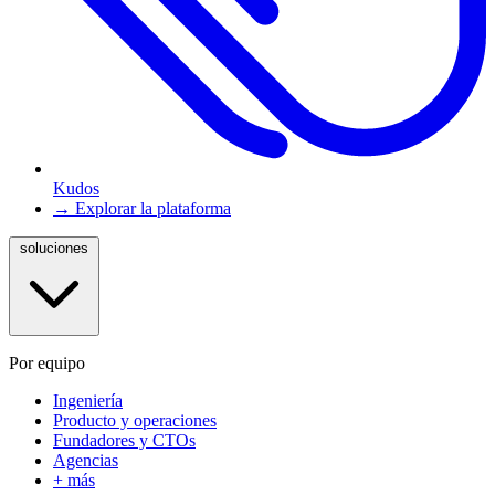
Kudos
→ Explorar la plataforma
soluciones
Por equipo
Ingeniería
Producto y operaciones
Fundadores y CTOs
Agencias
+ más