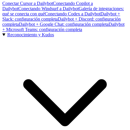
Conectar Cursor a Dailybot
Conectando Copilot a
Dailybot
Conectando Windsurf a Dailybot
Galería de integraciones:
qué se conecta con qué
Conectando Codex a Dailybot
Dailybot +
Slack: configuración completa
Dailybot + Discord: configuración
completa
Dailybot + Google Chat: configuración completa
Dailybot
+ Microsoft Teams: configuración completa
Reconocimiento y Kudos