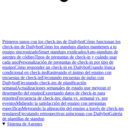
Primeros pasos con los check-ins de Dailybot
Cómo funcionan los
check-ins de Dailybot
Cómo los standups diarios mantienen a tu
equipo sincronizado
Smart standups explicados
Auto-standups de
agentes de código
Tipos de preguntas de check-in y cuándo usar
cada uno
Personalización de preguntas de check-in por tipo de
equipo
Cómo responder un check-in en Dailybot
Usando lógica
condicional en check-ins
Rastreando el ánimo del equipo con
encuestas de check-in
Ejecutando encuestas de pulso con
Dailybot
Ejecutando check-ins de planificación
semanal
Actualizaciones semanales de estado que mejoran el
desempeño del equipo
Exportando datos de check-in para
reportes
Frecuencia de check-ins: diaria vs. semanal vs. por
eventos
Midiendo la satisfacción del equipo con preguntas
específicas
Mejorando la alineación del equipo a través de check-ins
regulares
Ejecutando retrospectivas asíncronas con Dailybot
Galería
de plantillas de standup
Sistema de Agentes