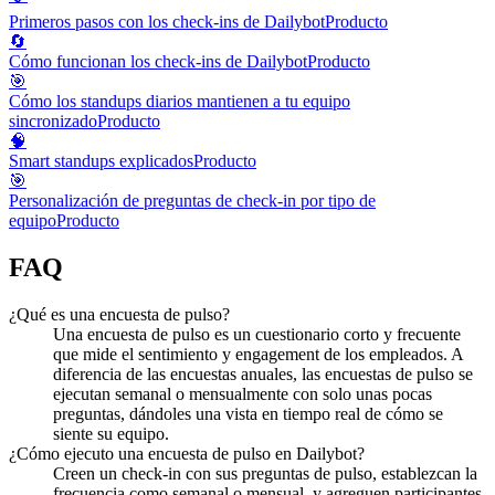
Primeros pasos con los check-ins de Dailybot
Producto
🔄
Cómo funcionan los check-ins de Dailybot
Producto
🎯
Cómo los standups diarios mantienen a tu equipo
sincronizado
Producto
🧠
Smart standups explicados
Producto
🎯
Personalización de preguntas de check-in por tipo de
equipo
Producto
FAQ
¿Qué es una encuesta de pulso?
Una encuesta de pulso es un cuestionario corto y frecuente
que mide el sentimiento y engagement de los empleados. A
diferencia de las encuestas anuales, las encuestas de pulso se
ejecutan semanal o mensualmente con solo unas pocas
preguntas, dándoles una vista en tiempo real de cómo se
siente su equipo.
¿Cómo ejecuto una encuesta de pulso en Dailybot?
Creen un check-in con sus preguntas de pulso, establezcan la
frecuencia como semanal o mensual, y agreguen participantes.