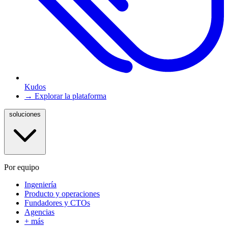
Kudos
→ Explorar la plataforma
soluciones
Por equipo
Ingeniería
Producto y operaciones
Fundadores y CTOs
Agencias
+ más