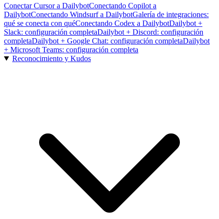
Conectar Cursor a Dailybot
Conectando Copilot a
Dailybot
Conectando Windsurf a Dailybot
Galería de integraciones:
qué se conecta con qué
Conectando Codex a Dailybot
Dailybot +
Slack: configuración completa
Dailybot + Discord: configuración
completa
Dailybot + Google Chat: configuración completa
Dailybot
+ Microsoft Teams: configuración completa
Reconocimiento y Kudos