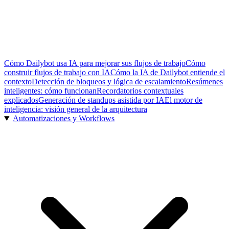
Cómo Dailybot usa IA para mejorar sus flujos de trabajo
Cómo
construir flujos de trabajo con IA
Cómo la IA de Dailybot entiende el
contexto
Detección de bloqueos y lógica de escalamiento
Resúmenes
inteligentes: cómo funcionan
Recordatorios contextuales
explicados
Generación de standups asistida por IA
El motor de
inteligencia: visión general de la arquitectura
Automatizaciones y Workflows