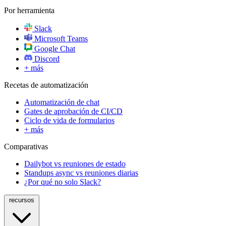
Por herramienta
Slack
Microsoft Teams
Google Chat
Discord
+ más
Recetas de automatización
Automatización de chat
Gates de aprobación de CI/CD
Ciclo de vida de formularios
+ más
Comparativas
Dailybot vs reuniones de estado
Standups async vs reuniones diarias
¿Por qué no solo Slack?
recursos