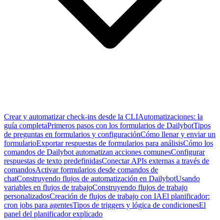
Crear y automatizar check-ins desde la CLI
Automatizaciones: la
guía completa
Primeros pasos con los formularios de Dailybot
Tipos
de preguntas en formularios y configuración
Cómo llenar y enviar un
formulario
Exportar respuestas de formularios para análisis
Cómo los
comandos de Dailybot automatizan acciones comunes
Configurar
respuestas de texto predefinidas
Conectar APIs externas a través de
comandos
Activar formularios desde comandos de
chat
Construyendo flujos de automatización en Dailybot
Usando
variables en flujos de trabajo
Construyendo flujos de trabajo
personalizados
Creación de flujos de trabajo con IA
El planificador:
cron jobs para agentes
Tipos de triggers y lógica de condiciones
El
panel del planificador explicado