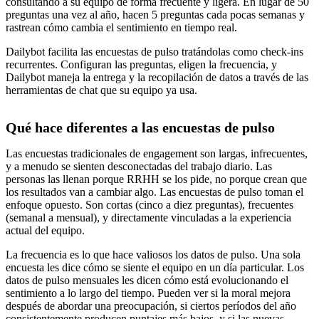
consultando a su equipo de forma frecuente y ligera. En lugar de 50
preguntas una vez al año, hacen 5 preguntas cada pocas semanas y
rastrean cómo cambia el sentimiento en tiempo real.
Dailybot facilita las encuestas de pulso tratándolas como check-ins
recurrentes. Configuran las preguntas, eligen la frecuencia, y
Dailybot maneja la entrega y la recopilación de datos a través de las
herramientas de chat que su equipo ya usa.
Qué hace diferentes a las encuestas de pulso
Las encuestas tradicionales de engagement son largas, infrecuentes,
y a menudo se sienten desconectadas del trabajo diario. Las
personas las llenan porque RRHH se los pide, no porque crean que
los resultados van a cambiar algo. Las encuestas de pulso toman el
enfoque opuesto. Son cortas (cinco a diez preguntas), frecuentes
(semanal a mensual), y directamente vinculadas a la experiencia
actual del equipo.
La frecuencia es lo que hace valiosos los datos de pulso. Una sola
encuesta les dice cómo se siente el equipo en un día particular. Los
datos de pulso mensuales les dicen cómo está evolucionando el
sentimiento a lo largo del tiempo. Pueden ver si la moral mejora
después de abordar una preocupación, si ciertos períodos del año
consistentemente producen puntajes más bajos, y si las nuevas