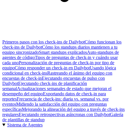
Primeros pasos con los check-ins de Dailybot
Cómo funcionan los
check-ins de Dailybot
Cómo los standups diarios mantienen a tu
equipo sincronizado
Smart standups explicados
Auto-standups de
agentes de código
Tipos de preguntas de check-in y cuándo usar
cada uno
Personalización de preguntas de check-in por tipo de
equipo
Cómo responder un check-in en Dailybot
Usando lógica
condicional en check-ins
Rastreando el ánimo del equipo con
encuestas de check-in
Ejecutando encuestas de pulso con
Dailybot
Ejecutando check-ins de planificación
semanal
Actualizaciones semanales de estado que mejoran el
desempeño del equipo
Exportando datos de check-in para
reportes
Frecuencia de check-ins: diaria vs. semanal vs. por
eventos
Midiendo la satisfacción del equipo con preguntas
específicas
Mejorando la alineación del equipo a través de check-ins
regulares
Ejecutando retrospectivas asíncronas con Dailybot
Galería
de plantillas de standup
Sistema de Agentes