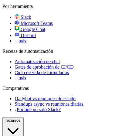
Por herramienta
Slack
Microsoft Teams
Google Chat
Discord
+ más
Recetas de automatización
Automatización de chat
Gates de aprobación de CI/CD
Ciclo de vida de formularios
+ más
Comparativas
Dailybot vs reuniones de estado
Standups async vs reuniones diarias
¿Por qué no solo Slack?
recursos