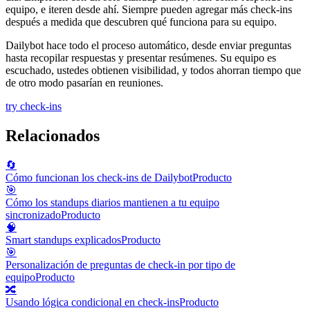
equipo, e iteren desde ahí. Siempre pueden agregar más check-ins
después a medida que descubren qué funciona para su equipo.
Dailybot hace todo el proceso automático, desde enviar preguntas
hasta recopilar respuestas y presentar resúmenes. Su equipo es
escuchado, ustedes obtienen visibilidad, y todos ahorran tiempo que
de otro modo pasarían en reuniones.
try check-ins
Relacionados
🔄
Cómo funcionan los check-ins de Dailybot
Producto
🎯
Cómo los standups diarios mantienen a tu equipo
sincronizado
Producto
🧠
Smart standups explicados
Producto
🎯
Personalización de preguntas de check-in por tipo de
equipo
Producto
🔀
Usando lógica condicional en check-ins
Producto