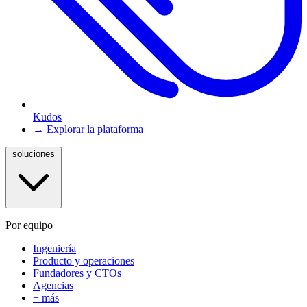
Kudos
→ Explorar la plataforma
soluciones
Por equipo
Ingeniería
Producto y operaciones
Fundadores y CTOs
Agencias
+ más