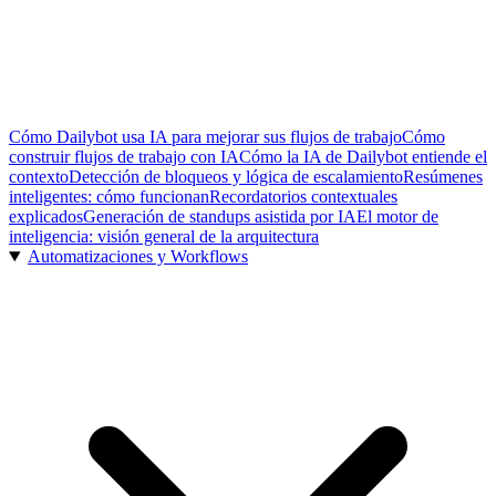
Cómo Dailybot usa IA para mejorar sus flujos de trabajo
Cómo
construir flujos de trabajo con IA
Cómo la IA de Dailybot entiende el
contexto
Detección de bloqueos y lógica de escalamiento
Resúmenes
inteligentes: cómo funcionan
Recordatorios contextuales
explicados
Generación de standups asistida por IA
El motor de
inteligencia: visión general de la arquitectura
Automatizaciones y Workflows