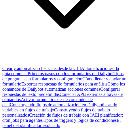
Crear y automatizar check-ins desde la CLI
Automatizaciones: la
guía completa
Primeros pasos con los formularios de Dailybot
Tipos
de preguntas en formularios y configuración
Cómo llenar y enviar un
formulario
Exportar respuestas de formularios para análisis
Cómo los
comandos de Dailybot automatizan acciones comunes
Configurar
respuestas de texto predefinidas
Conectar APIs externas a través de
comandos
Activar formularios desde comandos de
chat
Construyendo flujos de automatización en Dailybot
Usando
variables en flujos de trabajo
Construyendo flujos de trabajo
personalizados
Creación de flujos de trabajo con IA
El planificador:
cron jobs para agentes
Tipos de triggers y lógica de condiciones
El
panel del planificador explicado