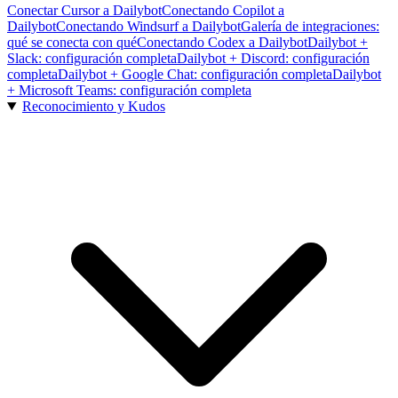
Conectar Cursor a Dailybot
Conectando Copilot a
Dailybot
Conectando Windsurf a Dailybot
Galería de integraciones:
qué se conecta con qué
Conectando Codex a Dailybot
Dailybot +
Slack: configuración completa
Dailybot + Discord: configuración
completa
Dailybot + Google Chat: configuración completa
Dailybot
+ Microsoft Teams: configuración completa
Reconocimiento y Kudos