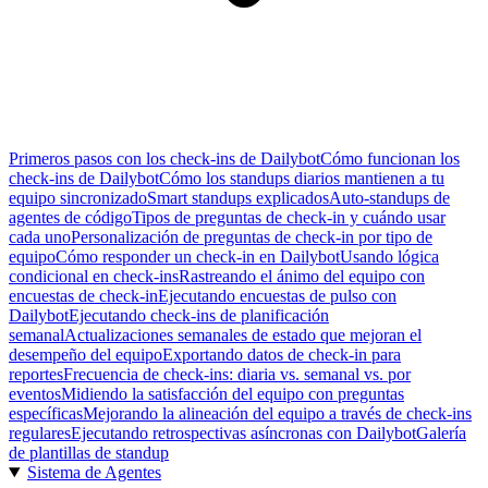
Primeros pasos con los check-ins de Dailybot
Cómo funcionan los
check-ins de Dailybot
Cómo los standups diarios mantienen a tu
equipo sincronizado
Smart standups explicados
Auto-standups de
agentes de código
Tipos de preguntas de check-in y cuándo usar
cada uno
Personalización de preguntas de check-in por tipo de
equipo
Cómo responder un check-in en Dailybot
Usando lógica
condicional en check-ins
Rastreando el ánimo del equipo con
encuestas de check-in
Ejecutando encuestas de pulso con
Dailybot
Ejecutando check-ins de planificación
semanal
Actualizaciones semanales de estado que mejoran el
desempeño del equipo
Exportando datos de check-in para
reportes
Frecuencia de check-ins: diaria vs. semanal vs. por
eventos
Midiendo la satisfacción del equipo con preguntas
específicas
Mejorando la alineación del equipo a través de check-ins
regulares
Ejecutando retrospectivas asíncronas con Dailybot
Galería
de plantillas de standup
Sistema de Agentes