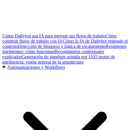
Cómo Dailybot usa IA para mejorar sus flujos de trabajo
Cómo
construir flujos de trabajo con IA
Cómo la IA de Dailybot entiende el
contexto
Detección de bloqueos y lógica de escalamiento
Resúmenes
inteligentes: cómo funcionan
Recordatorios contextuales
explicados
Generación de standups asistida por IA
El motor de
inteligencia: visión general de la arquitectura
Automatizaciones y Workflows