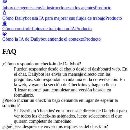
📥
Inbox de agentes: envía instrucciones a los agentes
Producto
🤖
Cómo Dailybot usa IA para mejorar sus flujos de trabajo
Producto
🧠
Cómo construir flujos de trabajo con IA
Producto
🧩
Cómo la IA de Dailybot entiende el contexto
Producto
FAQ
¿Cómo respondo un check-in de Dailybot?
Pueden responder desde el chat o desde el dashboard web. En
el chat, Dailybot les envía un mensaje directo con las
preguntas, solo respondan a cada una en la conversación. En
la web, vayan a la sección de Check-ins y hagan clic en
'Llenar reporte' para completar una versión basada en
formulario.
¿Puedo iniciar un check-in bajo demanda en lugar de esperar la
solicitud?
Sí. Escriban 'checkins' en su mensaje directo de Dailybot para
ver todos los check-ins asignados, luego seleccionen el que
quieran completar de inmediato.
¿Qué pasa después de enviar mis respuestas del check-in?