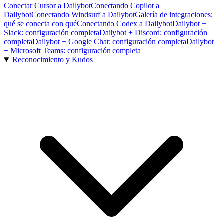
Conectar Cursor a Dailybot
Conectando Copilot a
Dailybot
Conectando Windsurf a Dailybot
Galería de integraciones:
qué se conecta con qué
Conectando Codex a Dailybot
Dailybot +
Slack: configuración completa
Dailybot + Discord: configuración
completa
Dailybot + Google Chat: configuración completa
Dailybot
+ Microsoft Teams: configuración completa
Reconocimiento y Kudos