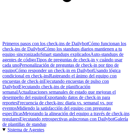
Primeros pasos con los check-ins de Dailybot
Cómo funcionan los
check-ins de Dailybot
Cómo los standups diarios mantienen a tu
equipo sincronizado
Smart standups explicados
Auto-standups de
agentes de código
Tipos de preguntas de check-in y cuándo usar
cada uno
Personalización de preguntas de check-in por tipo de
equipo
Cómo responder un check-in en Dailybot
Usando lógica
condicional en check-ins
Rastreando el ánimo del equipo con
encuestas de check-in
Ejecutando encuestas de pulso con
Dailybot
Ejecutando check-ins de planificación
semanal
Actualizaciones semanales de estado que mejoran el
desempeño del equipo
Exportando datos de check-in para
reportes
Frecuencia de check-ins: diaria vs. semanal vs. por
eventos
Midiendo la satisfacción del equipo con preguntas
específicas
Mejorando la alineación del equipo a través de check-ins
regulares
Ejecutando retrospectivas asíncronas con Dailybot
Galería
de plantillas de standup
Sistema de Agentes