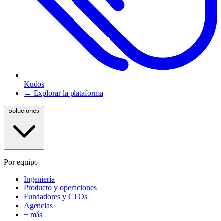
Kudos
→ Explorar la plataforma
soluciones
Por equipo
Ingeniería
Producto y operaciones
Fundadores y CTOs
Agencias
+ más