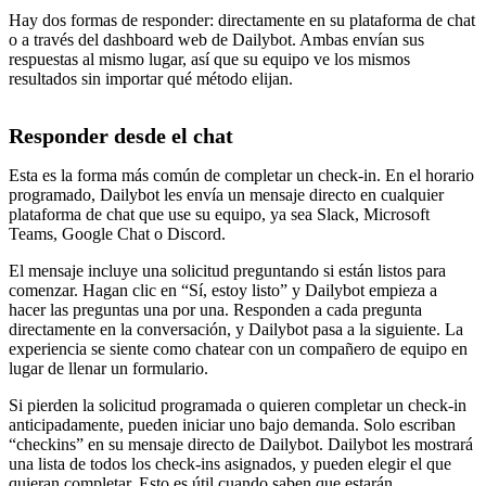
Hay dos formas de responder: directamente en su plataforma de chat
o a través del dashboard web de Dailybot. Ambas envían sus
respuestas al mismo lugar, así que su equipo ve los mismos
resultados sin importar qué método elijan.
Responder desde el chat
Esta es la forma más común de completar un check-in. En el horario
programado, Dailybot les envía un mensaje directo en cualquier
plataforma de chat que use su equipo, ya sea Slack, Microsoft
Teams, Google Chat o Discord.
El mensaje incluye una solicitud preguntando si están listos para
comenzar. Hagan clic en “Sí, estoy listo” y Dailybot empieza a
hacer las preguntas una por una. Responden a cada pregunta
directamente en la conversación, y Dailybot pasa a la siguiente. La
experiencia se siente como chatear con un compañero de equipo en
lugar de llenar un formulario.
Si pierden la solicitud programada o quieren completar un check-in
anticipadamente, pueden iniciar uno bajo demanda. Solo escriban
“checkins” en su mensaje directo de Dailybot. Dailybot les mostrará
una lista de todos los check-ins asignados, y pueden elegir el que
quieran completar. Esto es útil cuando saben que estarán