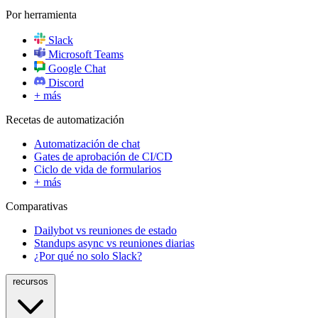
Por herramienta
Slack
Microsoft Teams
Google Chat
Discord
+ más
Recetas de automatización
Automatización de chat
Gates de aprobación de CI/CD
Ciclo de vida de formularios
+ más
Comparativas
Dailybot vs reuniones de estado
Standups async vs reuniones diarias
¿Por qué no solo Slack?
recursos