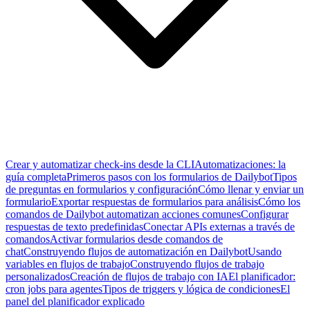
Crear y automatizar check-ins desde la CLI
Automatizaciones: la
guía completa
Primeros pasos con los formularios de Dailybot
Tipos
de preguntas en formularios y configuración
Cómo llenar y enviar un
formulario
Exportar respuestas de formularios para análisis
Cómo los
comandos de Dailybot automatizan acciones comunes
Configurar
respuestas de texto predefinidas
Conectar APIs externas a través de
comandos
Activar formularios desde comandos de
chat
Construyendo flujos de automatización en Dailybot
Usando
variables en flujos de trabajo
Construyendo flujos de trabajo
personalizados
Creación de flujos de trabajo con IA
El planificador:
cron jobs para agentes
Tipos de triggers y lógica de condiciones
El
panel del planificador explicado