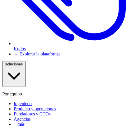
Kudos
→ Explorar la plataforma
soluciones
Por equipo
Ingeniería
Producto y operaciones
Fundadores y CTOs
Agencias
+ más