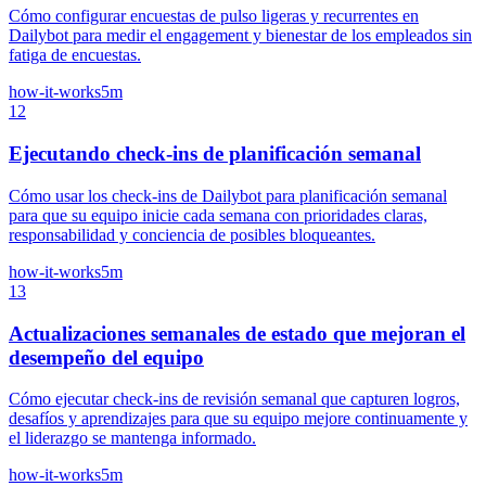
Cómo configurar encuestas de pulso ligeras y recurrentes en
Dailybot para medir el engagement y bienestar de los empleados sin
fatiga de encuestas.
how-it-works
5m
12
Ejecutando check-ins de planificación semanal
Cómo usar los check-ins de Dailybot para planificación semanal
para que su equipo inicie cada semana con prioridades claras,
responsabilidad y conciencia de posibles bloqueantes.
how-it-works
5m
13
Actualizaciones semanales de estado que mejoran el
desempeño del equipo
Cómo ejecutar check-ins de revisión semanal que capturen logros,
desafíos y aprendizajes para que su equipo mejore continuamente y
el liderazgo se mantenga informado.
how-it-works
5m