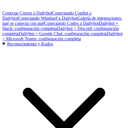
Conectar Cursor a Dailybot
Conectando Copilot a
Dailybot
Conectando Windsurf a Dailybot
Galería de integraciones:
qué se conecta con qué
Conectando Codex a Dailybot
Dailybot +
Slack: configuración completa
Dailybot + Discord: configuración
completa
Dailybot + Google Chat: configuración completa
Dailybot
+ Microsoft Teams: configuración completa
Reconocimiento y Kudos