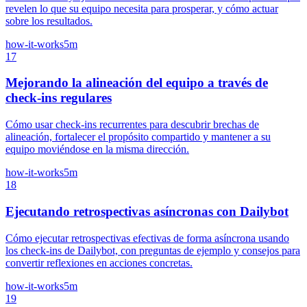
revelen lo que su equipo necesita para prosperar, y cómo actuar
sobre los resultados.
how-it-works
5m
17
Mejorando la alineación del equipo a través de
check-ins regulares
Cómo usar check-ins recurrentes para descubrir brechas de
alineación, fortalecer el propósito compartido y mantener a su
equipo moviéndose en la misma dirección.
how-it-works
5m
18
Ejecutando retrospectivas asíncronas con Dailybot
Cómo ejecutar retrospectivas efectivas de forma asíncrona usando
los check-ins de Dailybot, con preguntas de ejemplo y consejos para
convertir reflexiones en acciones concretas.
how-it-works
5m
19