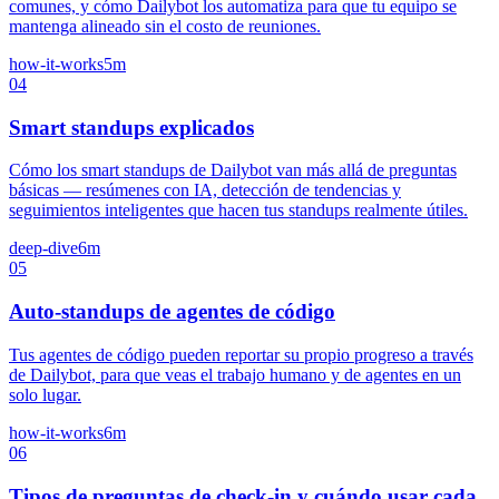
comunes, y cómo Dailybot los automatiza para que tu equipo se
mantenga alineado sin el costo de reuniones.
how-it-works
5m
04
Smart standups explicados
Cómo los smart standups de Dailybot van más allá de preguntas
básicas — resúmenes con IA, detección de tendencias y
seguimientos inteligentes que hacen tus standups realmente útiles.
deep-dive
6m
05
Auto-standups de agentes de código
Tus agentes de código pueden reportar su propio progreso a través
de Dailybot, para que veas el trabajo humano y de agentes en un
solo lugar.
how-it-works
6m
06
Tipos de preguntas de check-in y cuándo usar cada