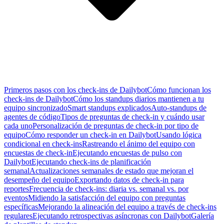
Primeros pasos con los check-ins de Dailybot
Cómo funcionan los
check-ins de Dailybot
Cómo los standups diarios mantienen a tu
equipo sincronizado
Smart standups explicados
Auto-standups de
agentes de código
Tipos de preguntas de check-in y cuándo usar
cada uno
Personalización de preguntas de check-in por tipo de
equipo
Cómo responder un check-in en Dailybot
Usando lógica
condicional en check-ins
Rastreando el ánimo del equipo con
encuestas de check-in
Ejecutando encuestas de pulso con
Dailybot
Ejecutando check-ins de planificación
semanal
Actualizaciones semanales de estado que mejoran el
desempeño del equipo
Exportando datos de check-in para
reportes
Frecuencia de check-ins: diaria vs. semanal vs. por
eventos
Midiendo la satisfacción del equipo con preguntas
específicas
Mejorando la alineación del equipo a través de check-ins
regulares
Ejecutando retrospectivas asíncronas con Dailybot
Galería