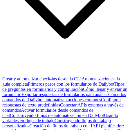
Crear y automatizar check-ins desde la CLI
Automatizaciones: la
guía completa
Primeros pasos con los formularios de Dailybot
Tipos
de preguntas en formularios y configuración
Cómo llenar y enviar un
formulario
Exportar respuestas de formularios para análisis
Cómo los
comandos de Dailybot automatizan acciones comunes
Configurar
respuestas de texto predefinidas
Conectar APIs externas a través de
comandos
Activar formularios desde comandos de
chat
Construyendo flujos de automatización en Dailybot
Usando
variables en flujos de trabajo
Construyendo flujos de trabajo
personalizados
Creación de flujos de trabajo con IA
El planificador: