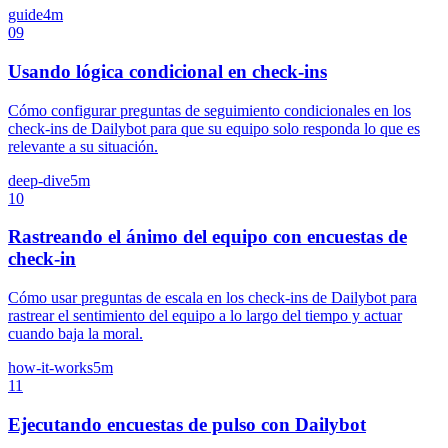
guide
4m
09
Usando lógica condicional en check-ins
Cómo configurar preguntas de seguimiento condicionales en los
check-ins de Dailybot para que su equipo solo responda lo que es
relevante a su situación.
deep-dive
5m
10
Rastreando el ánimo del equipo con encuestas de
check-in
Cómo usar preguntas de escala en los check-ins de Dailybot para
rastrear el sentimiento del equipo a lo largo del tiempo y actuar
cuando baja la moral.
how-it-works
5m
11
Ejecutando encuestas de pulso con Dailybot