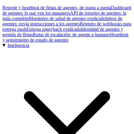
Reporte y heartbeat de flotas de agentes, de punta a punta
Dashboard
de agentes: lo que ven los managers
API de reportes de agentes: la
guía completa
Monitoreo de salud de agentes explicado
Inbox de
agentes: envía instrucciones a los agentes
Registro de webhooks para
entrega push
Entrega piggyback explicada
Identidad de agentes y
gestión de flotas
Rutas de escalación: de agente a humano
Heartbeat
y seguimiento de estado de agentes
Inteligencia