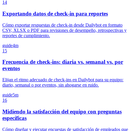
14
Exportando datos de check-in para reportes
Cómo exportar respuestas de check-in desde Dailybot en formato
CSV, XLSX o PDF para revisiones de desempeño, retrospectivas y
reportes de cumplimiento.
guide
4m
15
Frecuencia de check-ins: diaria vs. semanal vs. por
eventos
Elijan el ritmo adecuado de check-ins en Dailybot para su equipo:
diario, semanal o por eventos, sin ahogarse en ruido.
guide
5m
16
Midiendo la satisfacción del equipo con preguntas
específicas
Cómo diseñar y ejecutar encuestas de satisfacción de empleados que