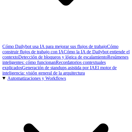
Cómo Dailybot usa IA para mejorar sus flujos de trabajo
Cómo
construir flujos de trabajo con IA
Cómo la IA de Dailybot entiende el
contexto
Detección de bloqueos y lógica de escalamiento
Resúmenes
inteligentes: cómo funcionan
Recordatorios contextuales
explicados
Generación de standups asistida por IA
El motor de
inteligencia: visión general de la arquitectura
Automatizaciones y Workflows