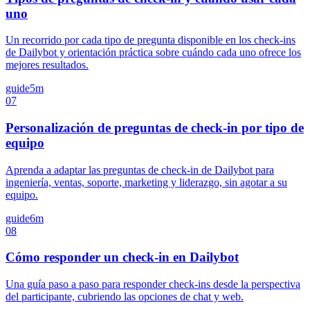
uno
Un recorrido por cada tipo de pregunta disponible en los check-ins
de Dailybot y orientación práctica sobre cuándo cada uno ofrece los
mejores resultados.
guide
5m
07
Personalización de preguntas de check-in por tipo de
equipo
Aprenda a adaptar las preguntas de check-in de Dailybot para
ingeniería, ventas, soporte, marketing y liderazgo, sin agotar a su
equipo.
guide
6m
08
Cómo responder un check-in en Dailybot
Una guía paso a paso para responder check-ins desde la perspectiva
del participante, cubriendo las opciones de chat y web.