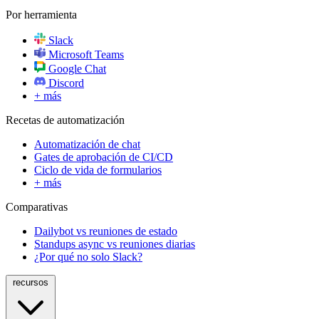
Por herramienta
Slack
Microsoft Teams
Google Chat
Discord
+ más
Recetas de automatización
Automatización de chat
Gates de aprobación de CI/CD
Ciclo de vida de formularios
+ más
Comparativas
Dailybot vs reuniones de estado
Standups async vs reuniones diarias
¿Por qué no solo Slack?
recursos