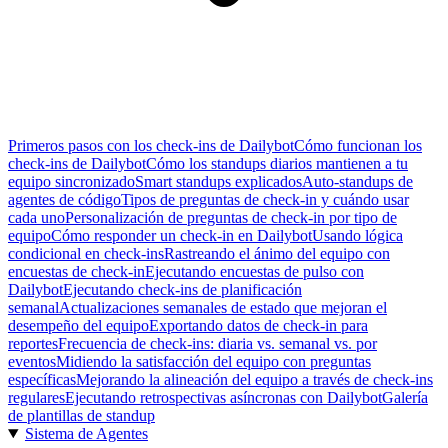
Primeros pasos con los check-ins de Dailybot
Cómo funcionan los
check-ins de Dailybot
Cómo los standups diarios mantienen a tu
equipo sincronizado
Smart standups explicados
Auto-standups de
agentes de código
Tipos de preguntas de check-in y cuándo usar
cada uno
Personalización de preguntas de check-in por tipo de
equipo
Cómo responder un check-in en Dailybot
Usando lógica
condicional en check-ins
Rastreando el ánimo del equipo con
encuestas de check-in
Ejecutando encuestas de pulso con
Dailybot
Ejecutando check-ins de planificación
semanal
Actualizaciones semanales de estado que mejoran el
desempeño del equipo
Exportando datos de check-in para
reportes
Frecuencia de check-ins: diaria vs. semanal vs. por
eventos
Midiendo la satisfacción del equipo con preguntas
específicas
Mejorando la alineación del equipo a través de check-ins
regulares
Ejecutando retrospectivas asíncronas con Dailybot
Galería
de plantillas de standup
Sistema de Agentes