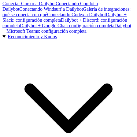
Conectar Cursor a Dailybot
Conectando Copilot a
Dailybot
Conectando Windsurf a Dailybot
Galería de integraciones:
qué se conecta con qué
Conectando Codex a Dailybot
Dailybot +
Slack: configuración completa
Dailybot + Discord: configuración
completa
Dailybot + Google Chat: configuración completa
Dailybot
+ Microsoft Teams: configuración completa
Reconocimiento y Kudos