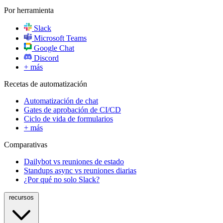
Por herramienta
Slack
Microsoft Teams
Google Chat
Discord
+ más
Recetas de automatización
Automatización de chat
Gates de aprobación de CI/CD
Ciclo de vida de formularios
+ más
Comparativas
Dailybot vs reuniones de estado
Standups async vs reuniones diarias
¿Por qué no solo Slack?
recursos