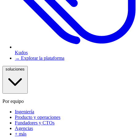
Kudos
→ Explorar la plataforma
soluciones
Por equipo
Ingeniería
Producto y operaciones
Fundadores y CTOs
Agencias
+ más