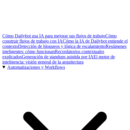
Cómo Dailybot usa IA para mejorar sus flujos de trabajo
Cómo
construir flujos de trabajo con IA
Cómo la IA de Dailybot entiende el
contexto
Detección de bloqueos y lógica de escalamiento
Resúmenes
inteligentes: cómo funcionan
Recordatorios contextuales
explicados
Generación de standups asistida por IA
El motor de
inteligencia: visión general de la arquitectura
Automatizaciones y Workflows