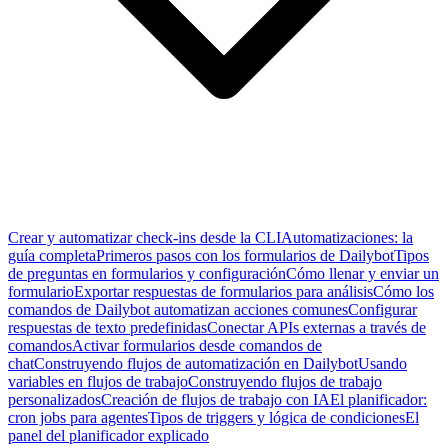
Crear y automatizar check-ins desde la CLI
Automatizaciones: la
guía completa
Primeros pasos con los formularios de Dailybot
Tipos
de preguntas en formularios y configuración
Cómo llenar y enviar un
formulario
Exportar respuestas de formularios para análisis
Cómo los
comandos de Dailybot automatizan acciones comunes
Configurar
respuestas de texto predefinidas
Conectar APIs externas a través de
comandos
Activar formularios desde comandos de
chat
Construyendo flujos de automatización en Dailybot
Usando
variables en flujos de trabajo
Construyendo flujos de trabajo
personalizados
Creación de flujos de trabajo con IA
El planificador:
cron jobs para agentes
Tipos de triggers y lógica de condiciones
El
panel del planificador explicado