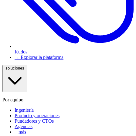
Kudos
→ Explorar la plataforma
soluciones
Por equipo
Ingeniería
Producto y operaciones
Fundadores y CTOs
Agencias
+ más