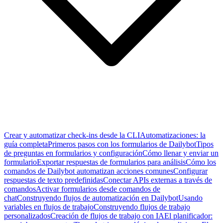
Crear y automatizar check-ins desde la CLI
Automatizaciones: la
guía completa
Primeros pasos con los formularios de Dailybot
Tipos
de preguntas en formularios y configuración
Cómo llenar y enviar un
formulario
Exportar respuestas de formularios para análisis
Cómo los
comandos de Dailybot automatizan acciones comunes
Configurar
respuestas de texto predefinidas
Conectar APIs externas a través de
comandos
Activar formularios desde comandos de
chat
Construyendo flujos de automatización en Dailybot
Usando
variables en flujos de trabajo
Construyendo flujos de trabajo
personalizados
Creación de flujos de trabajo con IA
El planificador: