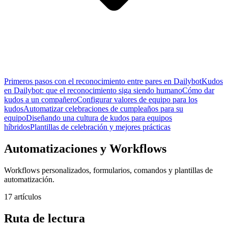
Primeros pasos con el reconocimiento entre pares en Dailybot
Kudos
en Dailybot: que el reconocimiento siga siendo humano
Cómo dar
kudos a un compañero
Configurar valores de equipo para los
kudos
Automatizar celebraciones de cumpleaños para su
equipo
Diseñando una cultura de kudos para equipos
híbridos
Plantillas de celebración y mejores prácticas
Automatizaciones y Workflows
Workflows personalizados, formularios, comandos y plantillas de
automatización.
17 artículos
Ruta de lectura