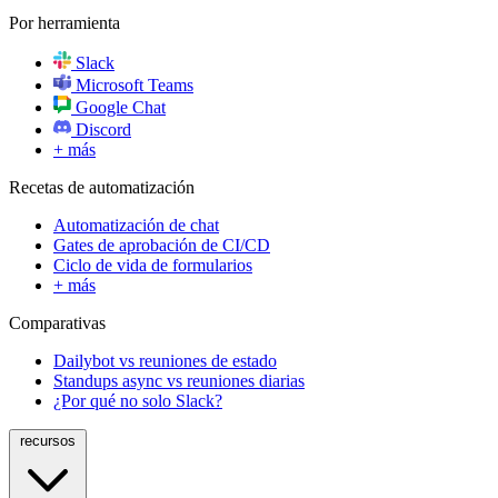
Por herramienta
Slack
Microsoft Teams
Google Chat
Discord
+ más
Recetas de automatización
Automatización de chat
Gates de aprobación de CI/CD
Ciclo de vida de formularios
+ más
Comparativas
Dailybot vs reuniones de estado
Standups async vs reuniones diarias
¿Por qué no solo Slack?
recursos