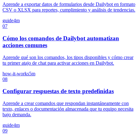
Aprende a exportar datos de formularios desde Dailybot en formato
CSV o XLSX para reportes, cumplimiento y análisis de tendencias.
guide
4m
07
Cómo los comandos de Dailybot automatizan
acciones comunes
Aprende qué son los comandos, los tipos disponibles y cómo crear
tu primer atajo de chat para activar acciones en Dailybot.
how-it-works
5m
08
Configurar respuestas de texto predefinidas
Aprende a crear comandos que respondan instantáneamente con
texto, enlaces o documentación almacenada que tu equipo necesita
bajo demanda.
guide
4m
09