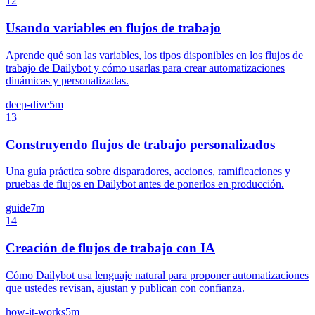
12
Usando variables en flujos de trabajo
Aprende qué son las variables, los tipos disponibles en los flujos de
trabajo de Dailybot y cómo usarlas para crear automatizaciones
dinámicas y personalizadas.
deep-dive
5m
13
Construyendo flujos de trabajo personalizados
Una guía práctica sobre disparadores, acciones, ramificaciones y
pruebas de flujos en Dailybot antes de ponerlos en producción.
guide
7m
14
Creación de flujos de trabajo con IA
Cómo Dailybot usa lenguaje natural para proponer automatizaciones
que ustedes revisan, ajustan y publican con confianza.
how-it-works
5m