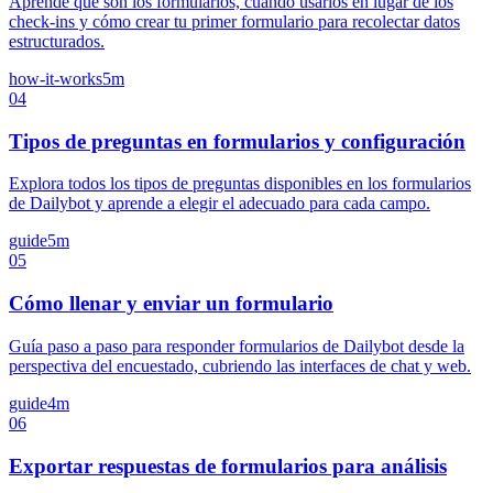
Aprende qué son los formularios, cuándo usarlos en lugar de los
check-ins y cómo crear tu primer formulario para recolectar datos
estructurados.
how-it-works
5m
04
Tipos de preguntas en formularios y configuración
Explora todos los tipos de preguntas disponibles en los formularios
de Dailybot y aprende a elegir el adecuado para cada campo.
guide
5m
05
Cómo llenar y enviar un formulario
Guía paso a paso para responder formularios de Dailybot desde la
perspectiva del encuestado, cubriendo las interfaces de chat y web.
guide
4m
06
Exportar respuestas de formularios para análisis