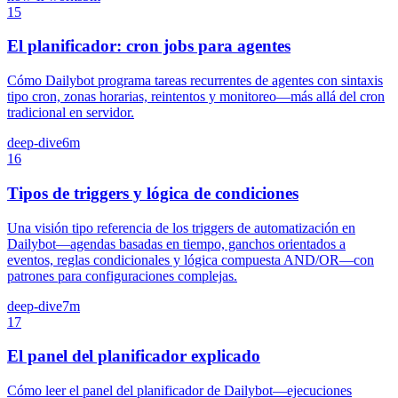
15
El planificador: cron jobs para agentes
Cómo Dailybot programa tareas recurrentes de agentes con sintaxis
tipo cron, zonas horarias, reintentos y monitoreo—más allá del cron
tradicional en servidor.
deep-dive
6m
16
Tipos de triggers y lógica de condiciones
Una visión tipo referencia de los triggers de automatización en
Dailybot—agendas basadas en tiempo, ganchos orientados a
eventos, reglas condicionales y lógica compuesta AND/OR—con
patrones para configuraciones complejas.
deep-dive
7m
17
El panel del planificador explicado
Cómo leer el panel del planificador de Dailybot—ejecuciones