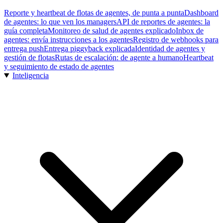
Reporte y heartbeat de flotas de agentes, de punta a punta
Dashboard
de agentes: lo que ven los managers
API de reportes de agentes: la
guía completa
Monitoreo de salud de agentes explicado
Inbox de
agentes: envía instrucciones a los agentes
Registro de webhooks para
entrega push
Entrega piggyback explicada
Identidad de agentes y
gestión de flotas
Rutas de escalación: de agente a humano
Heartbeat
y seguimiento de estado de agentes
Inteligencia