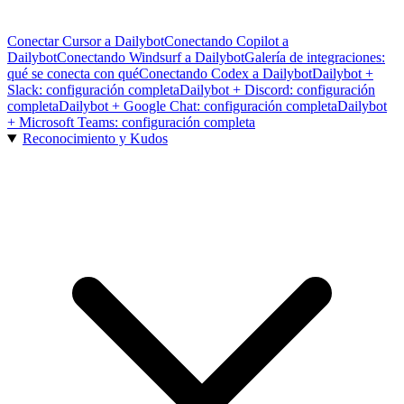
Conectar Cursor a Dailybot
Conectando Copilot a
Dailybot
Conectando Windsurf a Dailybot
Galería de integraciones:
qué se conecta con qué
Conectando Codex a Dailybot
Dailybot +
Slack: configuración completa
Dailybot + Discord: configuración
completa
Dailybot + Google Chat: configuración completa
Dailybot
+ Microsoft Teams: configuración completa
Reconocimiento y Kudos