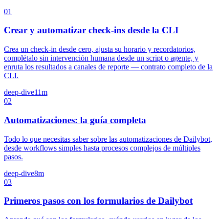
01
Crear y automatizar check-ins desde la CLI
Crea un check-in desde cero, ajusta su horario y recordatorios,
complétalo sin intervención humana desde un script o agente, y
enruta los resultados a canales de reporte — contrato completo de la
CLI.
deep-dive
11m
02
Automatizaciones: la guía completa
Todo lo que necesitas saber sobre las automatizaciones de Dailybot,
desde workflows simples hasta procesos complejos de múltiples
pasos.
deep-dive
8m
03
Primeros pasos con los formularios de Dailybot