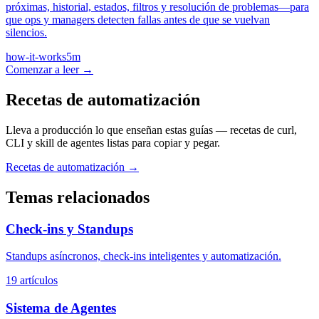
próximas, historial, estados, filtros y resolución de problemas—para
que ops y managers detecten fallas antes de que se vuelvan
silencios.
how-it-works
5m
Comenzar a leer →
Recetas de automatización
Lleva a producción lo que enseñan estas guías — recetas de curl,
CLI y skill de agentes listas para copiar y pegar.
Recetas de automatización →
Temas relacionados
Check-ins y Standups
Standups asíncronos, check-ins inteligentes y automatización.
19 artículos
Sistema de Agentes