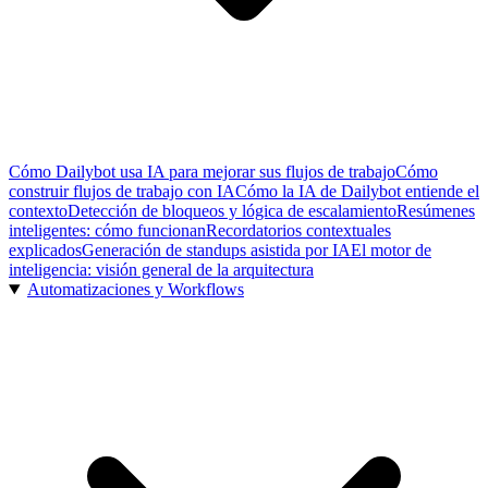
Cómo Dailybot usa IA para mejorar sus flujos de trabajo
Cómo
construir flujos de trabajo con IA
Cómo la IA de Dailybot entiende el
contexto
Detección de bloqueos y lógica de escalamiento
Resúmenes
inteligentes: cómo funcionan
Recordatorios contextuales
explicados
Generación de standups asistida por IA
El motor de
inteligencia: visión general de la arquitectura
Automatizaciones y Workflows