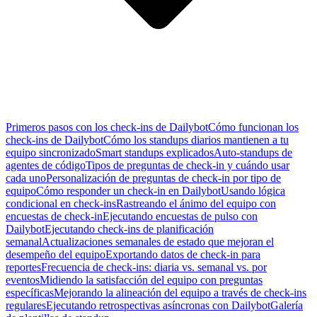
Primeros pasos con los check-ins de Dailybot
Cómo funcionan los
check-ins de Dailybot
Cómo los standups diarios mantienen a tu
equipo sincronizado
Smart standups explicados
Auto-standups de
agentes de código
Tipos de preguntas de check-in y cuándo usar
cada uno
Personalización de preguntas de check-in por tipo de
equipo
Cómo responder un check-in en Dailybot
Usando lógica
condicional en check-ins
Rastreando el ánimo del equipo con
encuestas de check-in
Ejecutando encuestas de pulso con
Dailybot
Ejecutando check-ins de planificación
semanal
Actualizaciones semanales de estado que mejoran el
desempeño del equipo
Exportando datos de check-in para
reportes
Frecuencia de check-ins: diaria vs. semanal vs. por
eventos
Midiendo la satisfacción del equipo con preguntas
específicas
Mejorando la alineación del equipo a través de check-ins
regulares
Ejecutando retrospectivas asíncronas con Dailybot
Galería