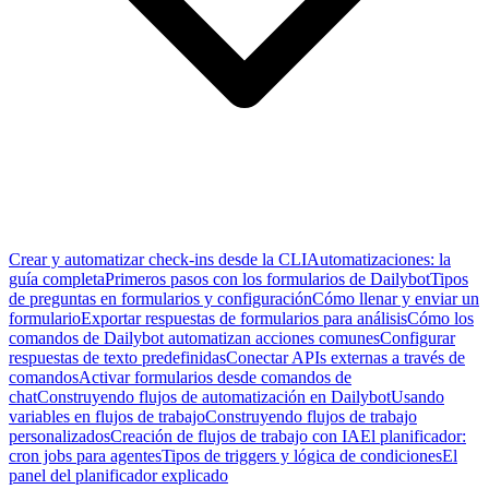
Crear y automatizar check-ins desde la CLI
Automatizaciones: la
guía completa
Primeros pasos con los formularios de Dailybot
Tipos
de preguntas en formularios y configuración
Cómo llenar y enviar un
formulario
Exportar respuestas de formularios para análisis
Cómo los
comandos de Dailybot automatizan acciones comunes
Configurar
respuestas de texto predefinidas
Conectar APIs externas a través de
comandos
Activar formularios desde comandos de
chat
Construyendo flujos de automatización en Dailybot
Usando
variables en flujos de trabajo
Construyendo flujos de trabajo
personalizados
Creación de flujos de trabajo con IA
El planificador:
cron jobs para agentes
Tipos de triggers y lógica de condiciones
El
panel del planificador explicado