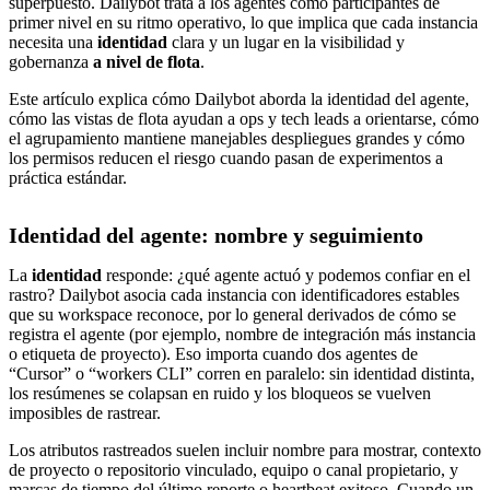
superpuesto. Dailybot trata a los agentes como participantes de
primer nivel en su ritmo operativo, lo que implica que cada instancia
necesita una
identidad
clara y un lugar en la visibilidad y
gobernanza
a nivel de flota
.
Este artículo explica cómo Dailybot aborda la identidad del agente,
cómo las vistas de flota ayudan a ops y tech leads a orientarse, cómo
el agrupamiento mantiene manejables despliegues grandes y cómo
los permisos reducen el riesgo cuando pasan de experimentos a
práctica estándar.
Identidad del agente: nombre y seguimiento
La
identidad
responde: ¿qué agente actuó y podemos confiar en el
rastro? Dailybot asocia cada instancia con identificadores estables
que su workspace reconoce, por lo general derivados de cómo se
registra el agente (por ejemplo, nombre de integración más instancia
o etiqueta de proyecto). Eso importa cuando dos agentes de
“Cursor” o “workers CLI” corren en paralelo: sin identidad distinta,
los resúmenes se colapsan en ruido y los bloqueos se vuelven
imposibles de rastrear.
Los atributos rastreados suelen incluir nombre para mostrar, contexto
de proyecto o repositorio vinculado, equipo o canal propietario, y
marcas de tiempo del último reporte o heartbeat exitoso. Cuando un