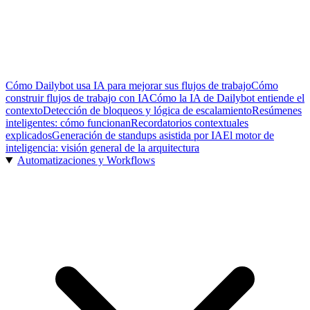
Cómo Dailybot usa IA para mejorar sus flujos de trabajo
Cómo
construir flujos de trabajo con IA
Cómo la IA de Dailybot entiende el
contexto
Detección de bloqueos y lógica de escalamiento
Resúmenes
inteligentes: cómo funcionan
Recordatorios contextuales
explicados
Generación de standups asistida por IA
El motor de
inteligencia: visión general de la arquitectura
Automatizaciones y Workflows