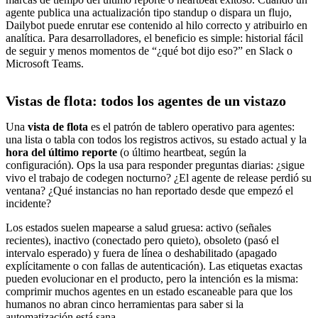
agente publica una actualización tipo standup o dispara un flujo,
Dailybot puede enrutar ese contenido al hilo correcto y atribuirlo en
analítica. Para desarrolladores, el beneficio es simple: historial fácil
de seguir y menos momentos de “¿qué bot dijo eso?” en Slack o
Microsoft Teams.
Vistas de flota: todos los agentes de un vistazo
Una
vista de flota
es el patrón de tablero operativo para agentes:
una lista o tabla con todos los registros activos, su estado actual y la
hora del último reporte
(o último heartbeat, según la
configuración). Ops la usa para responder preguntas diarias: ¿sigue
vivo el trabajo de codegen nocturno? ¿El agente de release perdió su
ventana? ¿Qué instancias no han reportado desde que empezó el
incidente?
Los estados suelen mapearse a salud gruesa: activo (señales
recientes), inactivo (conectado pero quieto), obsoleto (pasó el
intervalo esperado) y fuera de línea o deshabilitado (apagado
explícitamente o con fallas de autenticación). Las etiquetas exactas
pueden evolucionar en el producto, pero la intención es la misma:
comprimir muchos agentes en un estado escaneable para que los
humanos no abran cinco herramientas para saber si la
automatización está sana.