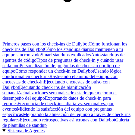
Primeros pasos con los check-ins de Dailybot
Cómo funcionan los
check-ins de Dailybot
Cómo los standups diarios mantienen a tu
equipo sincronizado
Smart standups explicados
Auto-standups de
agentes de código
Tipos de preguntas de check-in y cuándo usar
cada uno
Personalización de preguntas de check-in por tipo de
equipo
Cómo responder un check-in en Dailybot
Usando lógica
condicional en check-ins
Rastreando el ánimo del equipo con
encuestas de check-in
Ejecutando encuestas de pulso con
Dailybot
Ejecutando check-ins de planificación
semanal
Actualizaciones semanales de estado que mejoran el
desempeño del equipo
Exportando datos de check-in para
reportes
Frecuencia de check-ins: diaria vs. semanal vs. por
eventos
Midiendo la satisfacción del equipo con preguntas
específicas
Mejorando la alineación del equipo a través de check-ins
regulares
Ejecutando retrospectivas asíncronas con Dailybot
Galería
de plantillas de standup
Sistema de Agentes