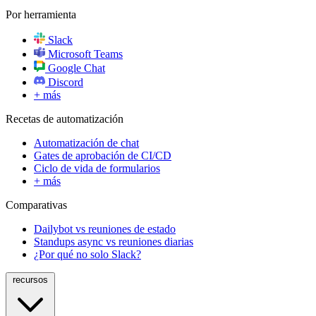
Por herramienta
Slack
Microsoft Teams
Google Chat
Discord
+ más
Recetas de automatización
Automatización de chat
Gates de aprobación de CI/CD
Ciclo de vida de formularios
+ más
Comparativas
Dailybot vs reuniones de estado
Standups async vs reuniones diarias
¿Por qué no solo Slack?
recursos