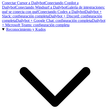
Conectar Cursor a Dailybot
Conectando Copilot a
Dailybot
Conectando Windsurf a Dailybot
Galería de integraciones:
qué se conecta con qué
Conectando Codex a Dailybot
Dailybot +
Slack: configuración completa
Dailybot + Discord: configuración
completa
Dailybot + Google Chat: configuración completa
Dailybot
+ Microsoft Teams: configuración completa
Reconocimiento y Kudos