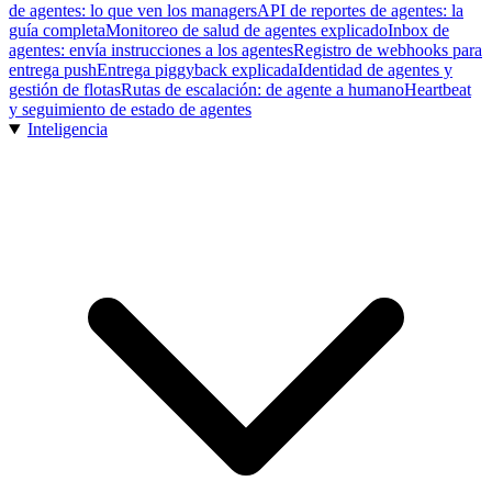
de agentes: lo que ven los managers
API de reportes de agentes: la
guía completa
Monitoreo de salud de agentes explicado
Inbox de
agentes: envía instrucciones a los agentes
Registro de webhooks para
entrega push
Entrega piggyback explicada
Identidad de agentes y
gestión de flotas
Rutas de escalación: de agente a humano
Heartbeat
y seguimiento de estado de agentes
Inteligencia