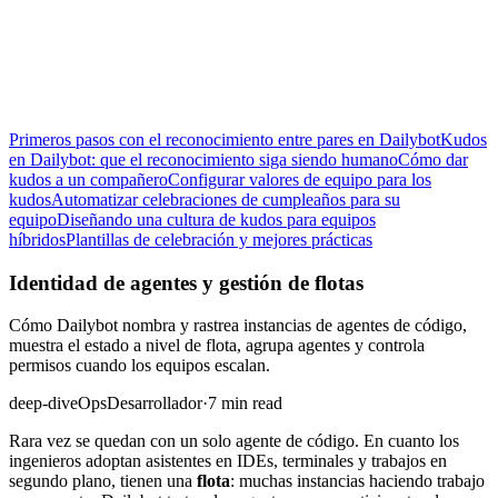
Primeros pasos con el reconocimiento entre pares en Dailybot
Kudos
en Dailybot: que el reconocimiento siga siendo humano
Cómo dar
kudos a un compañero
Configurar valores de equipo para los
kudos
Automatizar celebraciones de cumpleaños para su
equipo
Diseñando una cultura de kudos para equipos
híbridos
Plantillas de celebración y mejores prácticas
Identidad de agentes y gestión de flotas
Cómo Dailybot nombra y rastrea instancias de agentes de código,
muestra el estado a nivel de flota, agrupa agentes y controla
permisos cuando los equipos escalan.
deep-dive
Ops
Desarrollador
·
7 min read
Rara vez se quedan con un solo agente de código. En cuanto los
ingenieros adoptan asistentes en IDEs, terminales y trabajos en
segundo plano, tienen una
flota
: muchas instancias haciendo trabajo