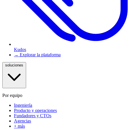
Kudos
→ Explorar la plataforma
soluciones
Por equipo
Ingeniería
Producto y operaciones
Fundadores y CTOs
Agencias
+ más