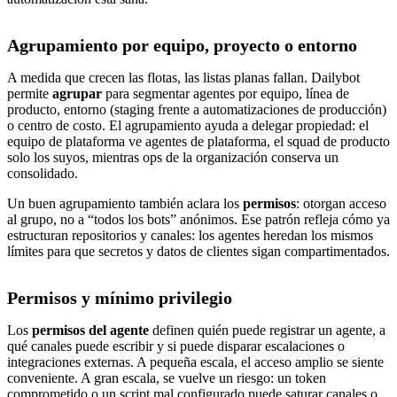
Agrupamiento por equipo, proyecto o entorno
A medida que crecen las flotas, las listas planas fallan. Dailybot
permite
agrupar
para segmentar agentes por equipo, línea de
producto, entorno (staging frente a automatizaciones de producción)
o centro de costo. El agrupamiento ayuda a delegar propiedad: el
equipo de plataforma ve agentes de plataforma, el squad de producto
solo los suyos, mientras ops de la organización conserva un
consolidado.
Un buen agrupamiento también aclara los
permisos
: otorgan acceso
al grupo, no a “todos los bots” anónimos. Ese patrón refleja cómo ya
estructuran repositorios y canales: los agentes heredan los mismos
límites para que secretos y datos de clientes sigan compartimentados.
Permisos y mínimo privilegio
Los
permisos del agente
definen quién puede registrar un agente, a
qué canales puede escribir y si puede disparar escalaciones o
integraciones externas. A pequeña escala, el acceso amplio se siente
conveniente. A gran escala, se vuelve un riesgo: un token
comprometido o un script mal configurado puede saturar canales o