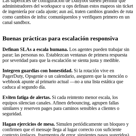
Las superficies de configuración de Dailybot suelen permitir que
administradores del workspace u ops definan estos mapeos sin ticket
de ingeniería por cada ajuste; aun así, traten cambios grandes de ruta
como cambios de infra: comuníquenlos y verifiquen primero en un
canal sandbox.
Buenas prácticas para escalación responsiva
Definan SLAs a escala humana.
Los agentes pueden trabajar sin
parar; las personas no. Establezcan ventanas de primera respuesta
por severidad para que la escalación se sienta justa y medible.
Integren guardias con honestidad.
Si la rotación vive en
PagerDuty, Opsgenie o un calendario, aseguren que la mención o
webhook apunte al primario actual —no a una lista estática que
caduca al segundo día.
Eviten fatiga de alertas.
Si cada reintento menor escala, los
equipos silencian canales. Afinen debouncing, agrupen fallas
similares y reserven pages para caminos sensibles a clientes o
seguridad.
Hagan ejercicios de mesa.
Simulen periódicamente un bloqueo y
confirmen que el mensaje llega al lugar correcto con suficiente
contexto (enlaces, fragmentos de error, siguientes pasos sugeridos).