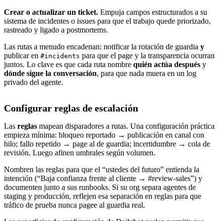
Crear o actualizar un ticket.
Empuja campos estructurados a su
sistema de incidentes o issues para que el trabajo quede priorizado,
rastreado y ligado a postmortems.
Las rutas a menudo encadenan: notificar la rotación de guardia
y
publicar en
para que el page y la transparencia ocurran
#incidents
juntos. Lo clave es que cada ruta nombre
quién actúa después
y
dónde sigue la conversación
, para que nada muera en un log
privado del agente.
Configurar reglas de escalación
Las
reglas
mapean disparadores a rutas. Una configuración práctica
empieza mínima: bloqueo reportado → publicación en canal con
hilo; fallo repetido → page al de guardia; incertidumbre → cola de
revisión. Luego afinen umbrales según volumen.
Nombren las reglas para que el “ustedes del futuro” entienda la
intención (“Baja confianza frente al cliente → #review-sales”) y
documenten junto a sus runbooks. Si su org separa agentes de
staging y producción, reflejen esa separación en reglas para que
tráfico de prueba nunca pagee al guardia real.