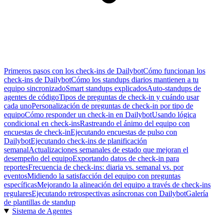
Primeros pasos con los check-ins de Dailybot
Cómo funcionan los
check-ins de Dailybot
Cómo los standups diarios mantienen a tu
equipo sincronizado
Smart standups explicados
Auto-standups de
agentes de código
Tipos de preguntas de check-in y cuándo usar
cada uno
Personalización de preguntas de check-in por tipo de
equipo
Cómo responder un check-in en Dailybot
Usando lógica
condicional en check-ins
Rastreando el ánimo del equipo con
encuestas de check-in
Ejecutando encuestas de pulso con
Dailybot
Ejecutando check-ins de planificación
semanal
Actualizaciones semanales de estado que mejoran el
desempeño del equipo
Exportando datos de check-in para
reportes
Frecuencia de check-ins: diaria vs. semanal vs. por
eventos
Midiendo la satisfacción del equipo con preguntas
específicas
Mejorando la alineación del equipo a través de check-ins
regulares
Ejecutando retrospectivas asíncronas con Dailybot
Galería
de plantillas de standup
Sistema de Agentes