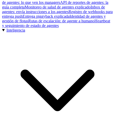
de agentes: lo que ven los managers
API de reportes de agentes: la
guía completa
Monitoreo de salud de agentes explicado
Inbox de
agentes: envía instrucciones a los agentes
Registro de webhooks para
entrega push
Entrega piggyback explicada
Identidad de agentes y
gestión de flotas
Rutas de escalación: de agente a humano
Heartbeat
y seguimiento de estado de agentes
Inteligencia