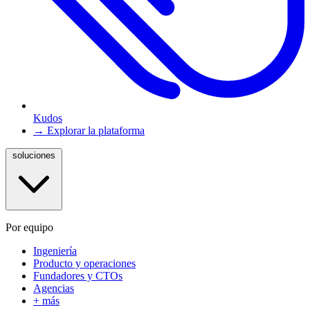
Kudos
→ Explorar la plataforma
soluciones
Por equipo
Ingeniería
Producto y operaciones
Fundadores y CTOs
Agencias
+ más