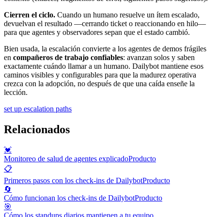
Cierren el ciclo.
Cuando un humano resuelve un ítem escalado,
devuelvan el resultado —cerrando ticket o reaccionando en hilo—
para que agentes y observadores sepan que el estado cambió.
Bien usada, la escalación convierte a los agentes de demos frágiles
en
compañeros de trabajo confiables
: avanzan solos y saben
exactamente cuándo llamar a un humano. Dailybot mantiene esos
caminos visibles y configurables para que la madurez operativa
crezca con la adopción, no después de que una caída enseñe la
lección.
set up escalation paths
Relacionados
💓
Monitoreo de salud de agentes explicado
Producto
📋
Primeros pasos con los check-ins de Dailybot
Producto
🔄
Cómo funcionan los check-ins de Dailybot
Producto
🎯
Cómo los standups diarios mantienen a tu equipo