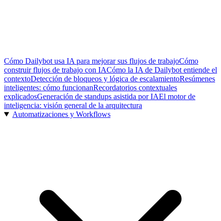
Cómo Dailybot usa IA para mejorar sus flujos de trabajo
Cómo
construir flujos de trabajo con IA
Cómo la IA de Dailybot entiende el
contexto
Detección de bloqueos y lógica de escalamiento
Resúmenes
inteligentes: cómo funcionan
Recordatorios contextuales
explicados
Generación de standups asistida por IA
El motor de
inteligencia: visión general de la arquitectura
Automatizaciones y Workflows