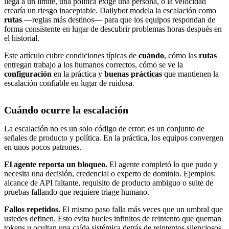
llega a un límite, una política exige una persona, o la velocidad
crearía un riesgo inaceptable. Dailybot modela la escalación como
rutas
—reglas más destinos— para que los equipos respondan de
forma consistente en lugar de descubrir problemas horas después en
el historial.
Este artículo cubre condiciones típicas de
cuándo
, cómo las
rutas
entregan trabajo a los humanos correctos, cómo se ve la
configuración
en la práctica y
buenas prácticas
que mantienen la
escalación confiable en lugar de ruidosa.
Cuándo ocurre la escalación
La escalación no es un solo código de error; es un conjunto de
señales de producto y política. En la práctica, los equipos convergen
en unos pocos patrones.
El agente reporta un bloqueo.
El agente completó lo que pudo y
necesita una decisión, credencial o experto de dominio. Ejemplos:
alcance de API faltante, requisito de producto ambiguo o suite de
pruebas fallando que requiere triage humano.
Fallos repetidos.
El mismo paso falla más veces que un umbral que
ustedes definen. Esto evita bucles infinitos de reintento que queman
tokens u ocultan una caída sistémica detrás de reintentos silenciosos.