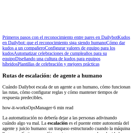
Primeros pasos con el reconocimiento entre pares en Dailybot
Kudos
en Dailybot: que el reconocimiento siga siendo humano
Cómo dar
kudos a un compañero
Configurar valores de equipo para los
kudos
Automatizar celebraciones de cumpleaños para su
equipo
Diseñando una cultura de kudos para equipos
híbridos
Plantillas de celebración y mejores prácticas
Rutas de escalación: de agente a humano
Cuándo Dailybot escala de un agente a un humano, cómo funcionan
las rutas, cómo configurar reglas y cómo mantener tiempos de
respuesta predecibles.
how-it-works
Ops
Manager
·
6 min read
La automatización no debería dejar a las personas adivinando
cuándo algo va mal. La
escalación
es el puente entre autonomía del
agente y juicio humano: un traspaso estructurado cuando la máquina