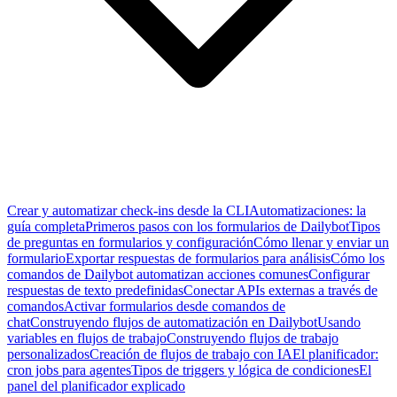
Crear y automatizar check-ins desde la CLI
Automatizaciones: la
guía completa
Primeros pasos con los formularios de Dailybot
Tipos
de preguntas en formularios y configuración
Cómo llenar y enviar un
formulario
Exportar respuestas de formularios para análisis
Cómo los
comandos de Dailybot automatizan acciones comunes
Configurar
respuestas de texto predefinidas
Conectar APIs externas a través de
comandos
Activar formularios desde comandos de
chat
Construyendo flujos de automatización en Dailybot
Usando
variables en flujos de trabajo
Construyendo flujos de trabajo
personalizados
Creación de flujos de trabajo con IA
El planificador:
cron jobs para agentes
Tipos de triggers y lógica de condiciones
El
panel del planificador explicado