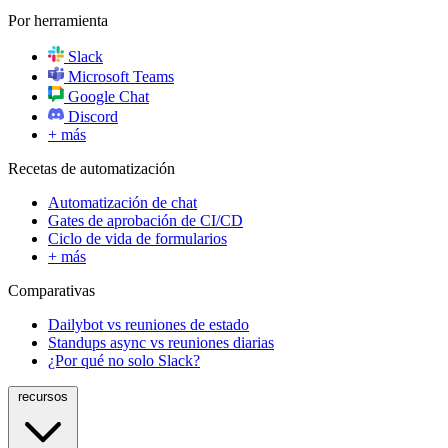
Por herramienta
Slack
Microsoft Teams
Google Chat
Discord
+ más
Recetas de automatización
Automatización de chat
Gates de aprobación de CI/CD
Ciclo de vida de formularios
+ más
Comparativas
Dailybot vs reuniones de estado
Standups async vs reuniones diarias
¿Por qué no solo Slack?
recursos