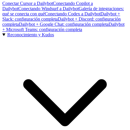
Conectar Cursor a Dailybot
Conectando Copilot a
Dailybot
Conectando Windsurf a Dailybot
Galería de integraciones:
qué se conecta con qué
Conectando Codex a Dailybot
Dailybot +
Slack: configuración completa
Dailybot + Discord: configuración
completa
Dailybot + Google Chat: configuración completa
Dailybot
+ Microsoft Teams: configuración completa
Reconocimiento y Kudos