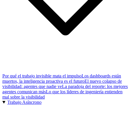
Por qué el trabajo invisible mata el impulso
Los dashboards están
muertos, la inteligencia proactiva es el futuro
El nuevo colapso de
visibilidad: agentes que nadie ve
La paradoja del reporte: los mejores
agentes comunican más
Lo que los líderes de ingeniería entienden
mal sobre la visibilidad
Trabajo Asíncrono