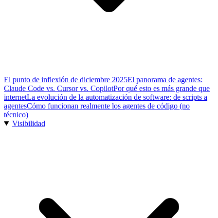
El punto de inflexión de diciembre 2025
El panorama de agentes:
Claude Code vs. Cursor vs. Copilot
Por qué esto es más grande que
internet
La evolución de la automatización de software: de scripts a
agentes
Cómo funcionan realmente los agentes de código (no
técnico)
Visibilidad