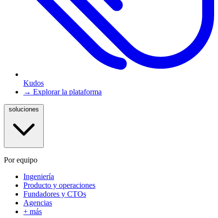
Kudos
→ Explorar la plataforma
soluciones
Por equipo
Ingeniería
Producto y operaciones
Fundadores y CTOs
Agencias
+ más