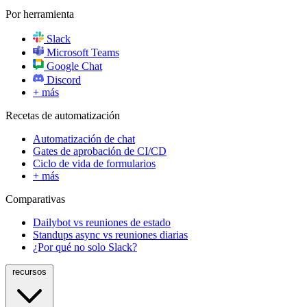
Por herramienta
Slack
Microsoft Teams
Google Chat
Discord
+ más
Recetas de automatización
Automatización de chat
Gates de aprobación de CI/CD
Ciclo de vida de formularios
+ más
Comparativas
Dailybot vs reuniones de estado
Standups async vs reuniones diarias
¿Por qué no solo Slack?
recursos