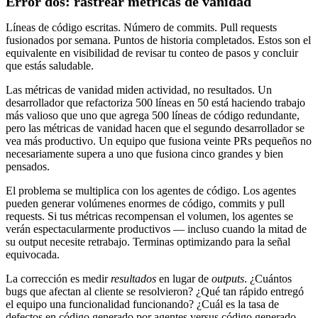
Error dos: rastrear métricas de vanidad
Líneas de código escritas. Número de commits. Pull requests
fusionados por semana. Puntos de historia completados. Estos son el
equivalente en visibilidad de revisar tu conteo de pasos y concluir
que estás saludable.
Las métricas de vanidad miden actividad, no resultados. Un
desarrollador que refactoriza 500 líneas en 50 está haciendo trabajo
más valioso que uno que agrega 500 líneas de código redundante,
pero las métricas de vanidad hacen que el segundo desarrollador se
vea más productivo. Un equipo que fusiona veinte PRs pequeños no
necesariamente supera a uno que fusiona cinco grandes y bien
pensados.
El problema se multiplica con los agentes de código. Los agentes
pueden generar volúmenes enormes de código, commits y pull
requests. Si tus métricas recompensan el volumen, los agentes se
verán espectacularmente productivos — incluso cuando la mitad de
su output necesite retrabajo. Terminas optimizando para la señal
equivocada.
La corrección es medir
resultados
en lugar de
outputs
. ¿Cuántos
bugs que afectan al cliente se resolvieron? ¿Qué tan rápido entregó
el equipo una funcionalidad funcionando? ¿Cuál es la tasa de
defectos en código generado por agentes versus código generado