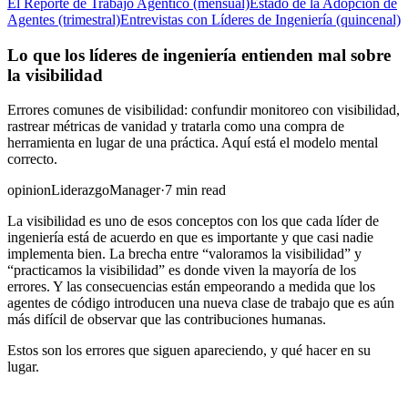
El Reporte de Trabajo Agéntico (mensual)
Estado de la Adopción de
Agentes (trimestral)
Entrevistas con Líderes de Ingeniería (quincenal)
Lo que los líderes de ingeniería entienden mal sobre
la visibilidad
Errores comunes de visibilidad: confundir monitoreo con visibilidad,
rastrear métricas de vanidad y tratarla como una compra de
herramienta en lugar de una práctica. Aquí está el modelo mental
correcto.
opinion
Liderazgo
Manager
·
7 min read
La visibilidad es uno de esos conceptos con los que cada líder de
ingeniería está de acuerdo en que es importante y que casi nadie
implementa bien. La brecha entre “valoramos la visibilidad” y
“practicamos la visibilidad” es donde viven la mayoría de los
errores. Y las consecuencias están empeorando a medida que los
agentes de código introducen una nueva clase de trabajo que es aún
más difícil de observar que las contribuciones humanas.
Estos son los errores que siguen apareciendo, y qué hacer en su
lugar.