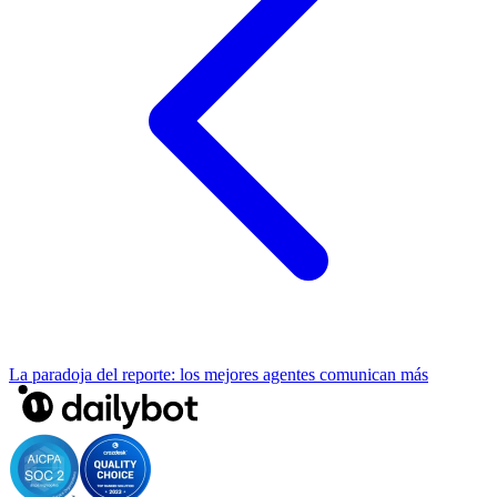
La paradoja del reporte: los mejores agentes comunican más