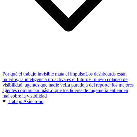
Por qué el trabajo invisible mata el impulso
Los dashboards están
muertos, la inteligencia proactiva es el futuro
El nuevo colapso de
visibilidad: agentes que nadie ve
La paradoja del reporte: los mejores
agentes comunican más
Lo que los líderes de ingeniería entienden
mal sobre la visibilidad
Trabajo Asíncrono