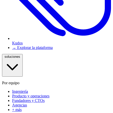
Kudos
→ Explorar la plataforma
soluciones
Por equipo
Ingeniería
Producto y operaciones
Fundadores y CTOs
Agencias
+ más