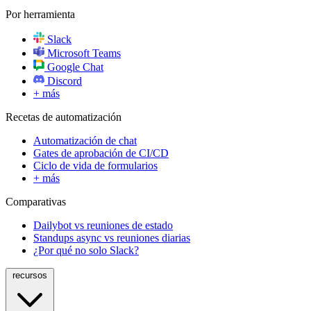
Por herramienta
Slack
Microsoft Teams
Google Chat
Discord
+ más
Recetas de automatización
Automatización de chat
Gates de aprobación de CI/CD
Ciclo de vida de formularios
+ más
Comparativas
Dailybot vs reuniones de estado
Standups async vs reuniones diarias
¿Por qué no solo Slack?
recursos