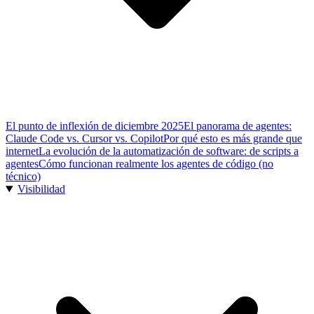
El punto de inflexión de diciembre 2025
El panorama de agentes:
Claude Code vs. Cursor vs. Copilot
Por qué esto es más grande que
internet
La evolución de la automatización de software: de scripts a
agentes
Cómo funcionan realmente los agentes de código (no
técnico)
Visibilidad