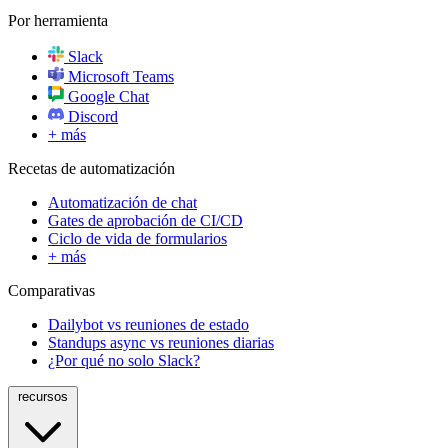
Por herramienta
Slack
Microsoft Teams
Google Chat
Discord
+ más
Recetas de automatización
Automatización de chat
Gates de aprobación de CI/CD
Ciclo de vida de formularios
+ más
Comparativas
Dailybot vs reuniones de estado
Standups async vs reuniones diarias
¿Por qué no solo Slack?
recursos