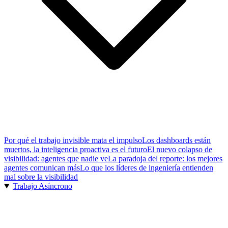
Por qué el trabajo invisible mata el impulso
Los dashboards están
muertos, la inteligencia proactiva es el futuro
El nuevo colapso de
visibilidad: agentes que nadie ve
La paradoja del reporte: los mejores
agentes comunican más
Lo que los líderes de ingeniería entienden
mal sobre la visibilidad
Trabajo Asíncrono