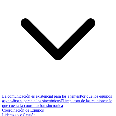
La comunicación es existencial para los agentes
Por qué los equipos
async-first superan a los sincrónicos
El impuesto de las reuniones: lo
que cuesta la coordinación sincrónica
Coordinación de Equipos
Liderazgo y Gestión