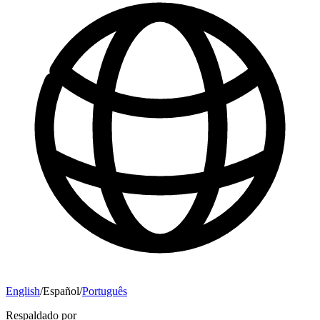
English
/
Español
/
Português
Respaldado por