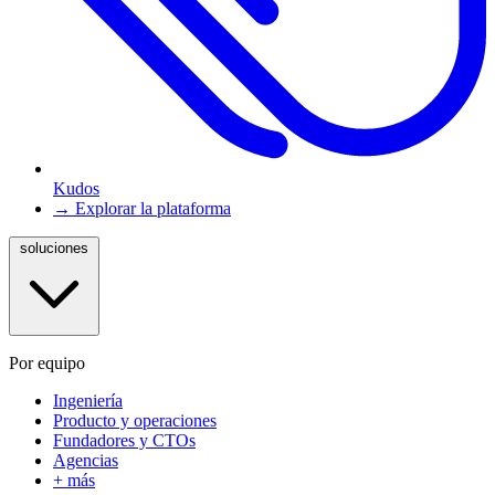
Kudos
→ Explorar la plataforma
soluciones
Por equipo
Ingeniería
Producto y operaciones
Fundadores y CTOs
Agencias
+ más