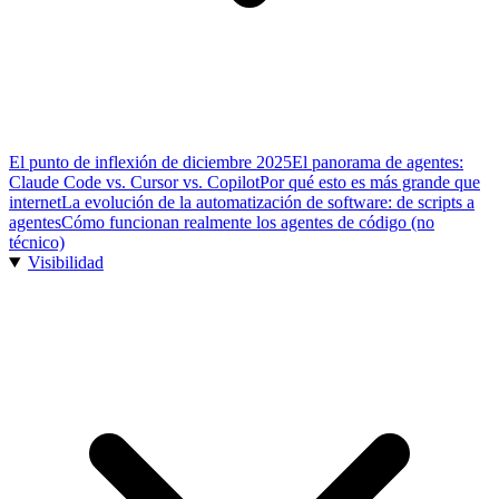
El punto de inflexión de diciembre 2025
El panorama de agentes:
Claude Code vs. Cursor vs. Copilot
Por qué esto es más grande que
internet
La evolución de la automatización de software: de scripts a
agentes
Cómo funcionan realmente los agentes de código (no
técnico)
Visibilidad