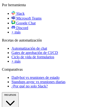
Por herramienta
Slack
Microsoft Teams
Google Chat
Discord
+ más
Recetas de automatización
Automatización de chat
Gates de aprobación de CI/CD
Ciclo de vida de formularios
+ más
Comparativas
Dailybot vs reuniones de estado
Standups async vs reuniones diarias
¿Por qué no solo Slack?
recursos