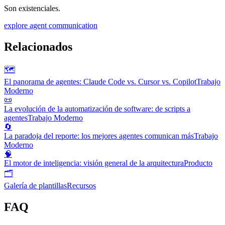
Son existenciales.
explore agent communication
Relacionados
🗺️
El panorama de agentes: Claude Code vs. Cursor vs. Copilot
Trabajo
Moderno
📜
La evolución de la automatización de software: de scripts a
agentes
Trabajo Moderno
🔄
La paradoja del reporte: los mejores agentes comunican más
Trabajo
Moderno
🧠
El motor de inteligencia: visión general de la arquitectura
Producto
🗂️
Galería de plantillas
Recursos
FAQ