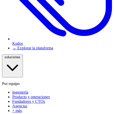
Kudos
→ Explorar la plataforma
soluciones
Por equipo
Ingeniería
Producto y operaciones
Fundadores y CTOs
Agencias
+ más