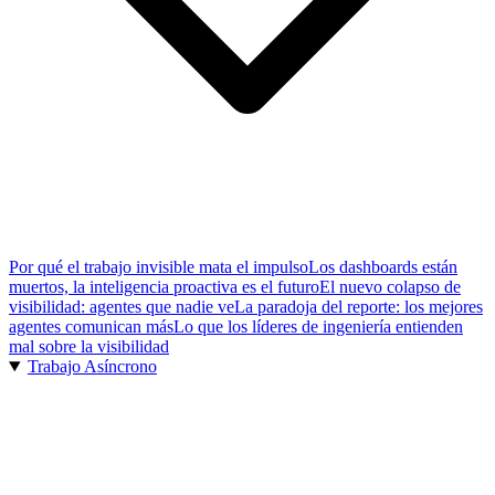
Por qué el trabajo invisible mata el impulso
Los dashboards están
muertos, la inteligencia proactiva es el futuro
El nuevo colapso de
visibilidad: agentes que nadie ve
La paradoja del reporte: los mejores
agentes comunican más
Lo que los líderes de ingeniería entienden
mal sobre la visibilidad
Trabajo Asíncrono